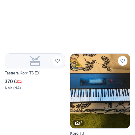
Tastiera Korg T3 EX
370 €
Nola
(
NA
)
3
Korg T3