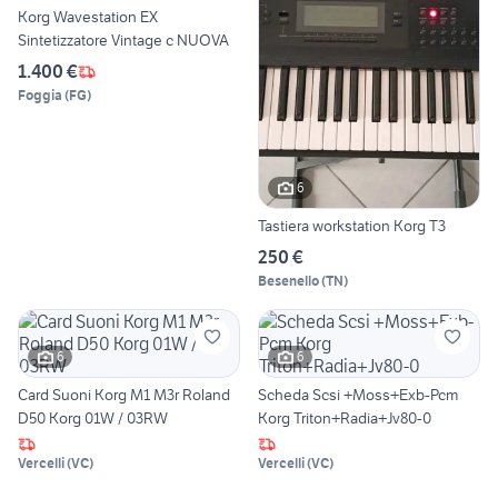
Korg Wavestation EX
Sintetizzatore Vintage c NUOVA
1.400 €
Foggia
(
FG
)
6
Tastiera workstation Korg T3
250 €
Besenello
(
TN
)
6
6
Card Suoni Korg M1 M3r Roland
Scheda Scsi +Moss+Exb-Pcm
D50 Korg 01W / 03RW
Korg Triton+Radia+Jv80-0
Vercelli
(
VC
)
Vercelli
(
VC
)