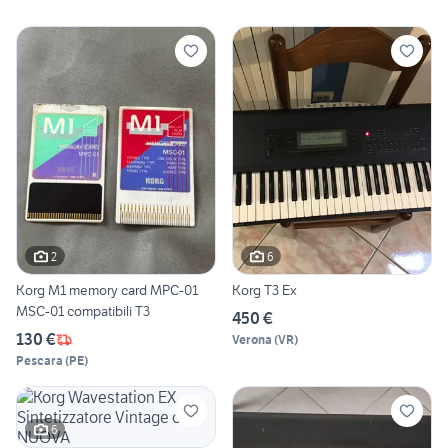
2
6
Korg M1 memory card MPC-01
Korg T3 Ex
MSC-01 compatibili T3
450 €
130 €
Verona
(
VR
)
Pescara
(
PE
)
6