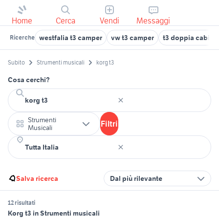
Home
Cerca
Vendi
Messaggi
westfalia t3 camper
vw t3 camper
t3 doppia cabina
Ricerche
Subito
Strumenti musicali
korg t3
Cosa cerchi?
Strumenti
Filtri
Musicali
Salva ricerca
Dal più rilevante
12 risultati
Korg t3 in Strumenti musicali