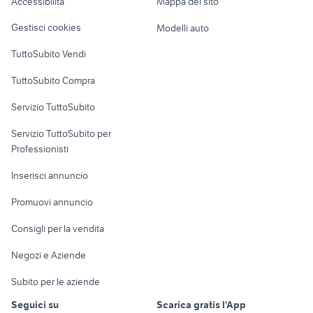
Accessibilità
Mappa del sito
Loft, mansarde e
Veicoli commerciali
chitarre strumenti musicali
altro
blackstar ht 20
Gestisci cookies
Modelli auto
Firenze provincia
Case vacanza
TuttoSubito Vendi
Uffici e Locali
TuttoSubito Compra
commerciali
Servizio TuttoSubito
elettronica
per la casa e la
sports e hobby
Servizio TuttoSubito per
persona
Informatica
Animali
Professionisti
Arredamento e
Console e
Accessori per
Casalinghi
Inserisci annuncio
Videogiochi
animali
Elettrodomestici
Promuovi annuncio
Audio/Video
Musica e Film
Giardino e Fai da te
Consigli per la vendita
Fotografia
Libri e Riviste
Abbigliamento e
Negozi e Aziende
Telefonia
Strumenti Musicali
Accessori
Subito per le aziende
Sports
Tutto per i bambini
Seguici su
Scarica gratis l'App