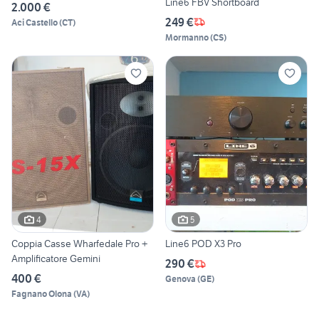
Line6 FBV Shortboard
2.000 €
249 €
Aci Castello
(
CT
)
Mormanno
(
CS
)
4
5
Coppia Casse Wharfedale Pro +
Line6 POD X3 Pro
Amplificatore Gemini
290 €
400 €
Genova
(
GE
)
Fagnano Olona
(
VA
)