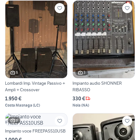
6
3
Lombardi Imp. Vintage Passivo +
Impianto audio SHONNER
Ampli + Crossover
RIBASSO
1.950 €
330 €
Costa Masnaga
(
LC
)
Nola
(
NA
)
6
Impianto voce FREEPASS10USB
1.000 €