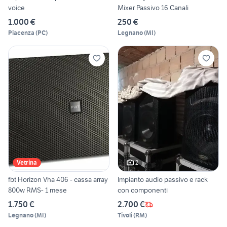
voice
Mixer Passivo 16 Canali
1.000 €
250 €
Piacenza
(
PC
)
Legnano
(
MI
)
2
Vetrina
fbt Horizon Vha 406 - cassa array
Impianto audio passivo e rack
800w RMS- 1 mese
con componenti
1.750 €
2.700 €
Legnano
(
MI
)
Tivoli
(
RM
)