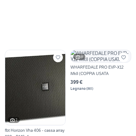
8
WHARFEDALE PRO EVP-X12
MkII (COPPIA USATA
399 €
Legnano
(
MI
)
2
fbt Horizon Vha 406 - cassa array