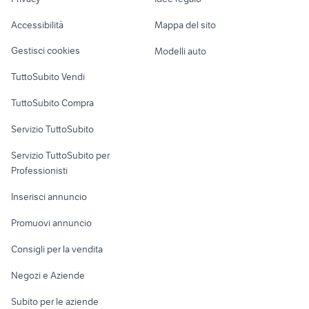
Garage e box
deep state
squier affinity telecaster
Caravan e Camper
Accessibilità
Mappa del sito
Loft, mansarde e
Veicoli commerciali
altro
Gestisci cookies
Modelli auto
Case vacanza
TuttoSubito Vendi
Uffici e Locali
TuttoSubito Compra
commerciali
Servizio TuttoSubito
elettronica
per la casa e la
sports e hobby
Servizio TuttoSubito per
persona
Informatica
Animali
Professionisti
Arredamento e
Console e
Accessori per
Casalinghi
Inserisci annuncio
Videogiochi
animali
Elettrodomestici
Promuovi annuncio
Audio/Video
Musica e Film
Giardino e Fai da te
Consigli per la vendita
Fotografia
Libri e Riviste
Abbigliamento e
Negozi e Aziende
Telefonia
Strumenti Musicali
Accessori
Subito per le aziende
Sports