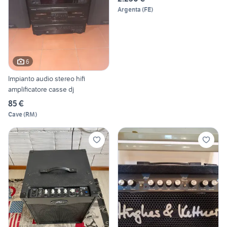
Argenta
(
FE
)
6
Impianto audio stereo hifi
amplificatore casse dj
85 €
Cave
(
RM
)