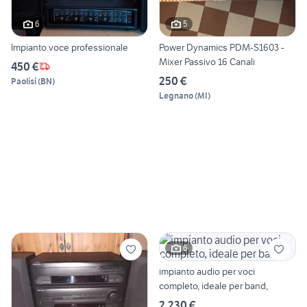
6
5
Impianto voce professionale
Power Dynamics PDM-S1603 -
Mixer Passivo 16 Canali
450 €
250 €
Paolisi
(
BN
)
Legnano
(
MI
)
6
impianto audio per voci
completo, ideale per band,
2.230 €