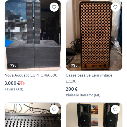
6
5
Nova Acoustic EUPHORIA 600
Casse passive Lem vintage
LC100
3.000 €
200 €
Favara
(
AG
)
Cinisello Balsamo
(
MI
)