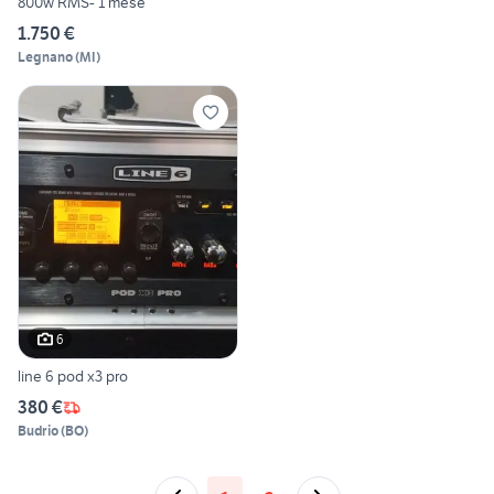
800w RMS- 1 mese
1.750 €
Legnano
(
MI
)
6
line 6 pod x3 pro
380 €
Budrio
(
BO
)