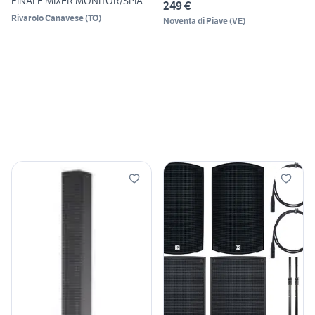
FINALE MIXER MONITOR/SPIA
249 €
Rivarolo Canavese
(
TO
)
Noventa di Piave
(
VE
)