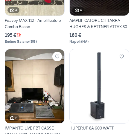
4
4
Peavey MAX 112 - Amplificatore
AMPLIFICATORE CHITARRA
Combo Basso
HUGHES & KETTNER ATTAX 80
195 €
160 €
Endine Gaiano
(
BG
)
Napoli
(
NA
)
6
IMPIANTO LIVE FBT CASSE
HUPERUP 8A 600 WATT