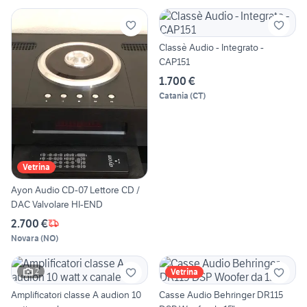
Classè Audio - Integrato -
CAP151
1.700 €
Catania
(
CT
)
Vetrina
Ayon Audio CD-07 Lettore CD /
DAC Valvolare HI-END
2.700 €
Novara
(
NO
)
2
Vetrina
Amplificatori classe A audion 10
Casse Audio Behringer DR115