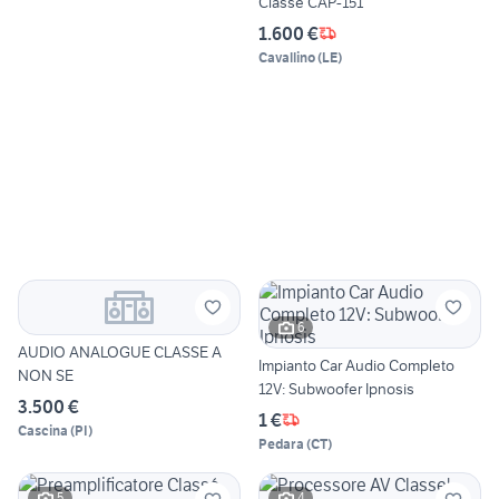
Classè CAP-151
1.600 €
Cavallino
(
LE
)
6
AUDIO ANALOGUE CLASSE A
Impianto Car Audio Completo
NON SE
12V: Subwoofer Ipnosis
3.500 €
1 €
Cascina
(
PI
)
Pedara
(
CT
)
5
4