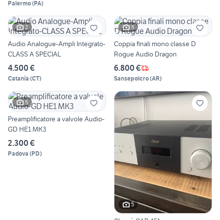
Palermo
(
PA
)
2
5
Audio Analogue-Ampli Integrato-
Coppia finali mono classe D
CLASS A SPECIAL
Rogue Audio Dragon
4.500 €
6.800 €
Catania
(
CT
)
Sansepolcro
(
AR
)
5
Preamplificatore a valvole Audio-
GD HE1 MK3
2.300 €
Padova
(
PD
)
5