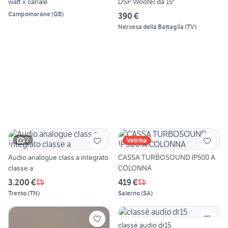
watt x canale
DSP Woofer da 15"
Campomorone
(
GE
)
390 €
Nervesa della Battaglia
(
TV
)
2
Vetrina
Audio analogue class a integrato
CASSA TURBOSOUND IP500 A
classe a
COLONNA
3.200 €
419 €
Trento
(
TN
)
Salerno
(
SA
)
classè audio dr15