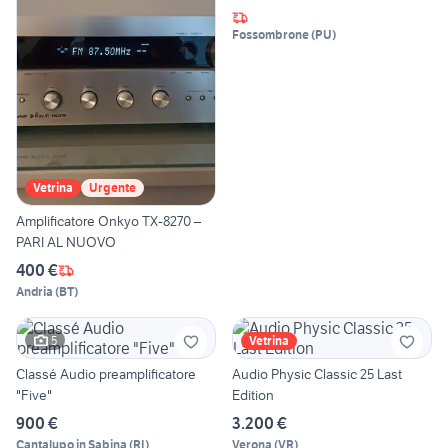
Fossombrone
(
PU
)
Vetrina
Urgente
Amplificatore Onkyo TX-8270 –
PARI AL NUOVO
400 €
Andria
(
BT
)
5
Vetrina
Classé Audio preamplificatore
Audio Physic Classic 25 Last
"Five"
Edition
900 €
3.200 €
Cantalupo in Sabina
(
RI
)
Verona
(
VR
)