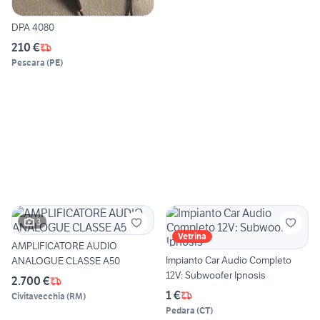
DPA 4080
210 €
Pescara
(
PE
)
3
Vetrina
AMPLIFICATORE AUDIO
Impianto Car Audio Completo
ANALOGUE CLASSE A50
12V: Subwoofer Ipnosis
2.700 €
1 €
Civitavecchia
(
RM
)
Pedara
(
CT
)