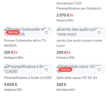
Accuphase C220
Preamplificatore per Giradischi
TOP
2.070 €
Novara
(
NO
)
Vetrina
Pioneer Subwoofer attivo TS-
vendu due audio system come
WX300A
nuovi
150 €
200 €
Modugno
(
BA
)
Cannara
(
PG
)
Vetrina
Preamplificatore e finale CLASSE’
Splendide casse JVC SK-44
4.000 €
100 €
Volpiano
(
TO
)
Nerviano
(
MI
)