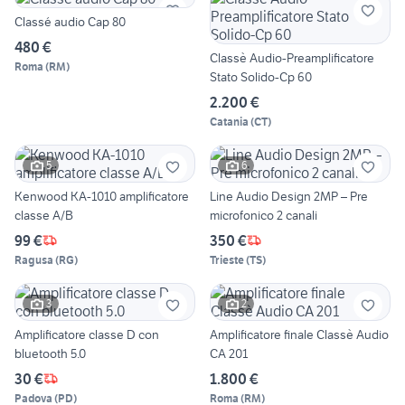
Classé audio Cap 80
480 €
Classè Audio-Preamplificatore
Roma
(
RM
)
Stato Solido-Cp 60
2.200 €
Catania
(
CT
)
5
6
Kenwood KA-1010 amplificatore
Line Audio Design 2MP – Pre
classe A/B
microfonico 2 canali
99 €
350 €
Ragusa
(
RG
)
Trieste
(
TS
)
3
2
Amplificatore classe D con
Amplificatore finale Classè Audio
bluetooth 5.0
CA 201
30 €
1.800 €
Padova
(
PD
)
Roma
(
RM
)