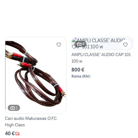
4
AMPLI CLASSE’ AUDIO CAP 101
100 w
800 €
Roma
(
RM
)
2
Cavi audio Makurawas O.F.C.
High Class
40 €