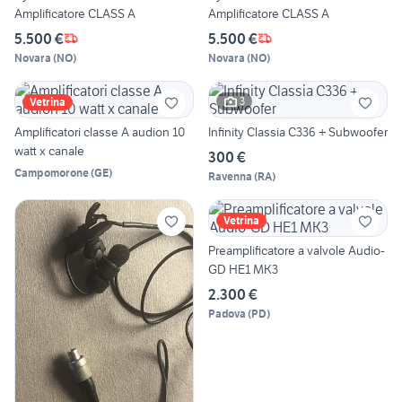
Amplificatore CLASS A
Amplificatore CLASS A
5.500 €
5.500 €
Novara
(
NO
)
Novara
(
NO
)
3
Vetrina
Amplificatori classe A audion 10
Infinity Classia C336 + Subwoofer
watt x canale
300 €
Campomorone
(
GE
)
Ravenna
(
RA
)
Vetrina
Preamplificatore a valvole Audio-
GD HE1 MK3
2.300 €
Padova
(
PD
)