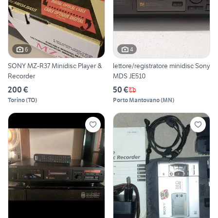
6
4
SONY MZ-R37 Minidisc Player &
lettore/registratore minidisc Sony
Recorder
MDS JE510
200 €
50 €
Torino
(
TO
)
Porto Mantovano
(
MN
)