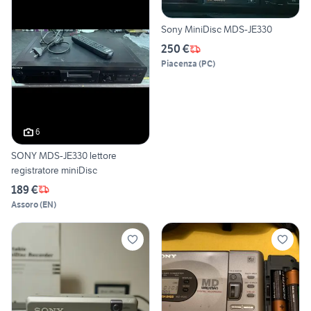
Sony MiniDisc MDS-JE330
250 €
Piacenza
(
PC
)
6
SONY MDS-JE330 lettore
registratore miniDisc
189 €
Assoro
(
EN
)