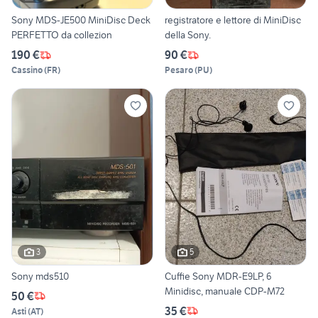
Sony MDS-JE500 MiniDisc Deck
registratore e lettore di MiniDisc
PERFETTO da collezion
della Sony.
190 €
90 €
Cassino
(
FR
)
Pesaro
(
PU
)
3
5
Sony mds510
Cuffie Sony MDR-E9LP, 6
Minidisc, manuale CDP-M72
50 €
35 €
Asti
(
AT
)