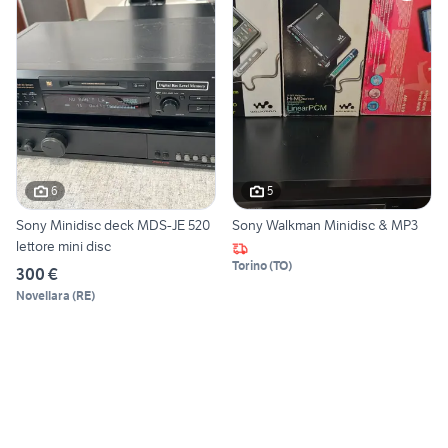
6
5
Sony Minidisc deck MDS-JE 520
Sony Walkman Minidisc & MP3
lettore mini disc
Torino
(
TO
)
300 €
Novellara
(
RE
)