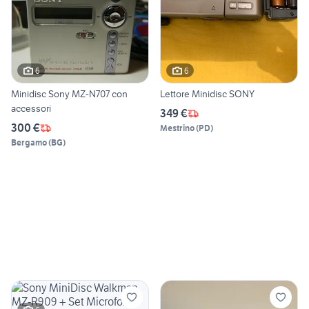
6
6
Minidisc Sony MZ-N707 con
Lettore Minidisc SONY
accessori
349 €
300 €
Mestrino
(
PD
)
Bergamo
(
BG
)