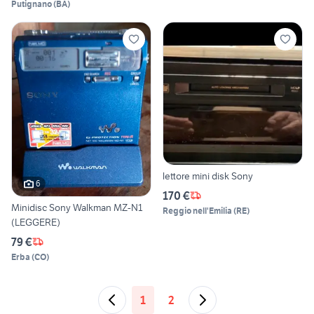
Putignano
(
BA
)
lettore mini disk Sony
6
170 €
Minidisc Sony Walkman MZ-N1
Reggio nell'Emilia
(
RE
)
(LEGGERE)
79 €
Erba
(
CO
)
1
2