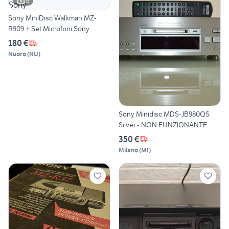
6
Sony MiniDisc Walkman MZ-
R909 + Set Microfoni Sony
180 €
Nuoro
(
NU
)
Sony Minidisc MDS-JB980QS
Silver - NON FUNZIONANTE
350 €
Milano
(
MI
)