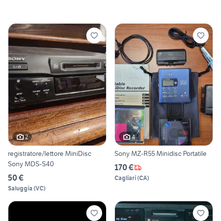
2
4
registratore/lettore MiniDisc
Sony MZ-R55 Minidisc Portatile
Sony MDS-S40
170 €
50 €
Cagliari
(
CA
)
Saluggia
(
VC
)