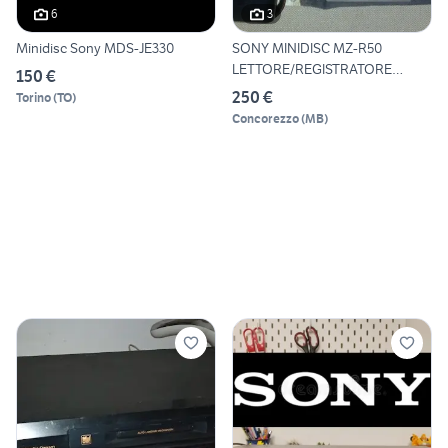
6
3
Minidisc Sony MDS-JE330
SONY MINIDISC MZ-R50
LETTORE/REGISTRATORE
150 €
DIGITALE
250 €
Torino
(
TO
)
Concorezzo
(
MB
)