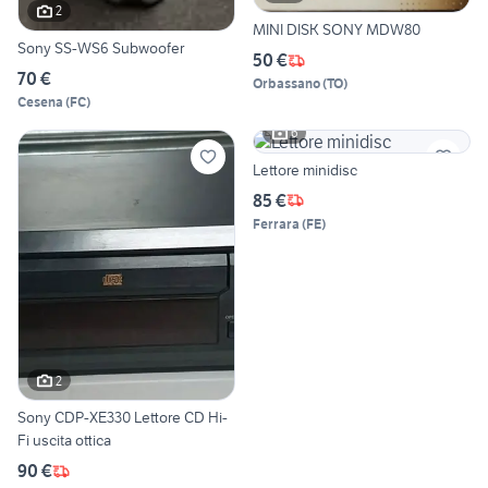
2
MINI DISK SONY MDW80
Sony SS-WS6 Subwoofer
50 €
70 €
Orbassano
(
TO
)
Cesena
(
FC
)
6
Lettore minidisc
85 €
Ferrara
(
FE
)
2
Sony CDP-XE330 Lettore CD Hi-
Fi uscita ottica
90 €