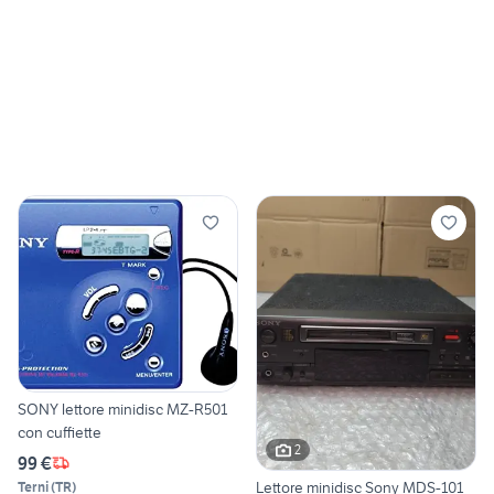
SONY lettore minidisc MZ-R501
con cuffiette
2
99 €
Lettore minidisc Sony MDS-101
Terni
(
TR
)