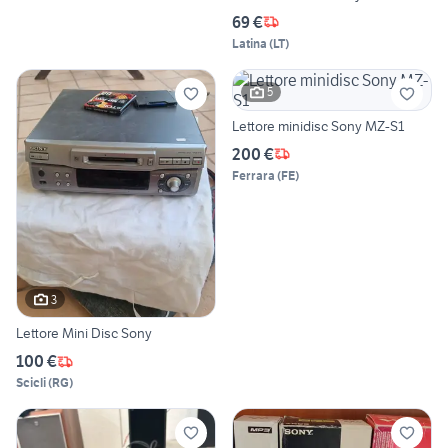
69 €
Latina
(
LT
)
5
Lettore minidisc Sony MZ-S1
200 €
Ferrara
(
FE
)
3
Lettore Mini Disc Sony
100 €
Scicli
(
RG
)