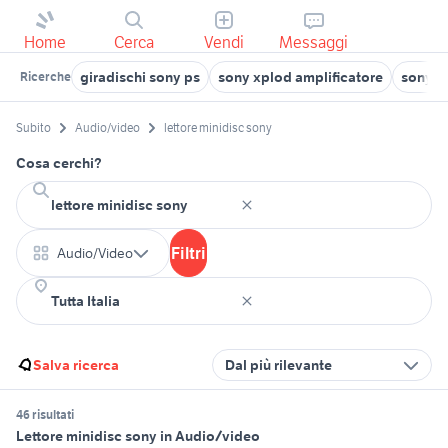
Home
Cerca
Vendi
Messaggi
giradischi sony ps
sony xplod amplificatore
sony a
Ricerche
Subito
Audio/video
lettore minidisc sony
Cosa cerchi?
Filtri
Audio/Video
Salva ricerca
Dal più rilevante
46 risultati
Lettore minidisc sony in Audio/video