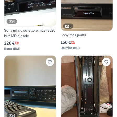
6
5
Sony mini disc lettore mds-je520
Sony mds je480
hi-fi MD digitale
150 €
220 €
Dalmine
(
BG
)
Roma
(
RM
)
6