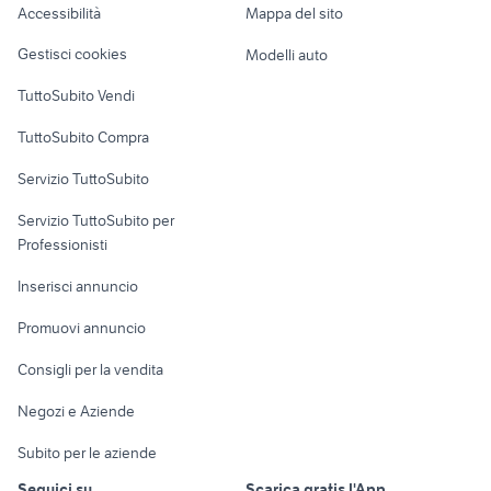
Accessibilità
Mappa del sito
Loft, mansarde e
Veicoli commerciali
altro
Gestisci cookies
Modelli auto
Case vacanza
TuttoSubito Vendi
Uffici e Locali
TuttoSubito Compra
commerciali
Servizio TuttoSubito
elettronica
per la casa e la
sports e hobby
Servizio TuttoSubito per
persona
Informatica
Animali
Professionisti
Arredamento e
Console e
Accessori per
Casalinghi
Inserisci annuncio
Videogiochi
animali
Elettrodomestici
Promuovi annuncio
Audio/Video
Musica e Film
Giardino e Fai da te
Consigli per la vendita
Fotografia
Libri e Riviste
Abbigliamento e
Negozi e Aziende
Telefonia
Strumenti Musicali
Accessori
Subito per le aziende
Sports
Tutto per i bambini
Seguici su
Scarica gratis l'App