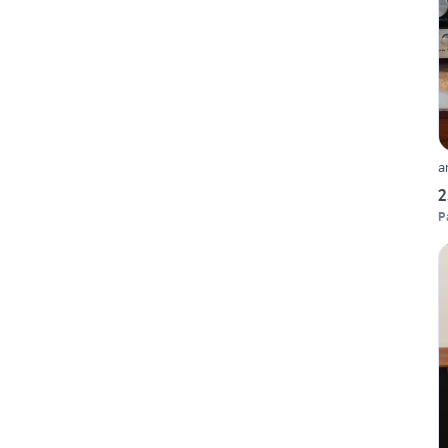
a
2
P