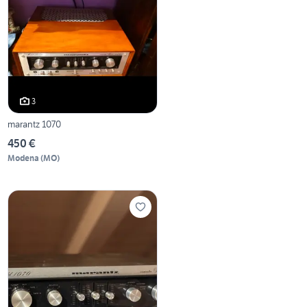
3
marantz 1070
450 €
Modena
(
MO
)