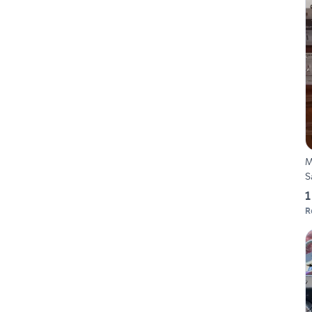
M
S
1
R