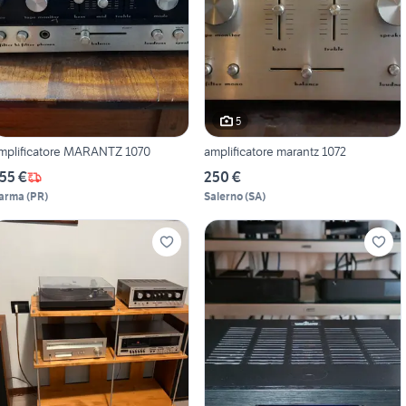
5
mplificatore MARANTZ 1070
amplificatore marantz 1072
55 €
250 €
arma
(
PR
)
Salerno
(
SA
)