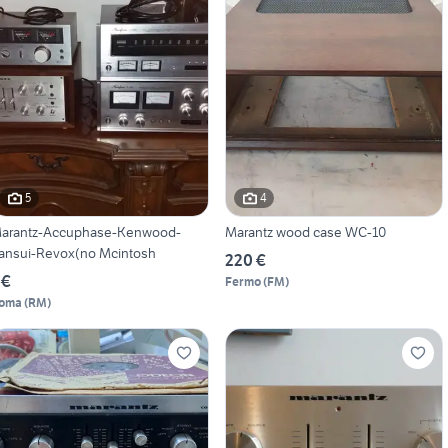
5
4
arantz-Accuphase-Kenwood-
Marantz wood case WC-10
ansui-Revox(no Mcintosh
220 €
 €
Fermo
(
FM
)
oma
(
RM
)