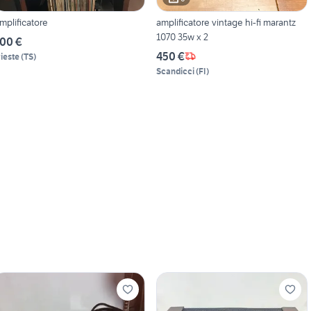
mplificatore
amplificatore vintage hi-fi marantz
1070 35w x 2
00 €
450 €
rieste
(
TS
)
Scandicci
(
FI
)