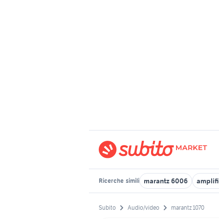
marantz 6006
amplif
Ricerche
simili
Subito
Audio/video
marantz 1070