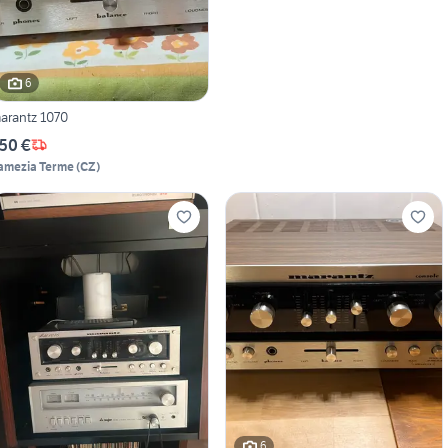
6
arantz 1070
50 €
amezia Terme
(
CZ
)
6