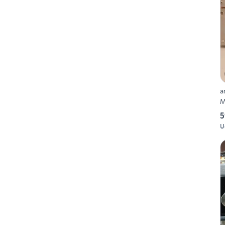
a
M
5
U