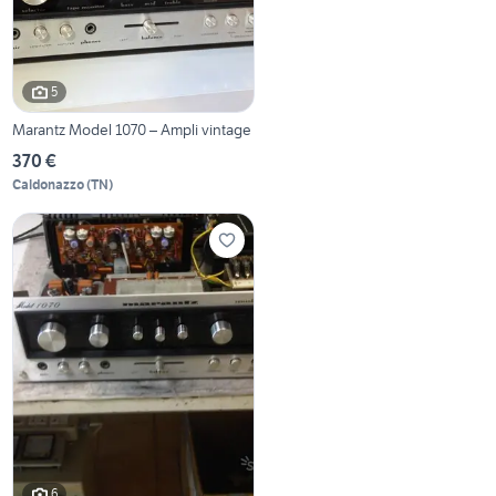
5
Marantz Model 1070 – Ampli vintage
370 €
Caldonazzo
(
TN
)
6