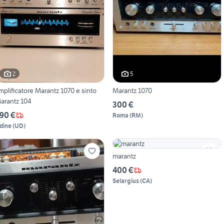
2
5
mplificatore Marantz 1070 e sinto
Marantz 1070
arantz 104
300 €
90 €
Roma
(
RM
)
dine
(
UD
)
marantz
400 €
Selargius
(
CA
)