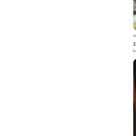
m
3
L