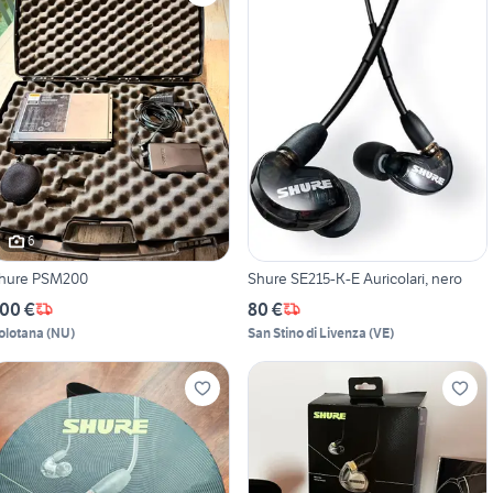
6
hure PSM200
Shure SE215-K-E Auricolari, nero
00 €
80 €
olotana
(
NU
)
San Stino di Livenza
(
VE
)