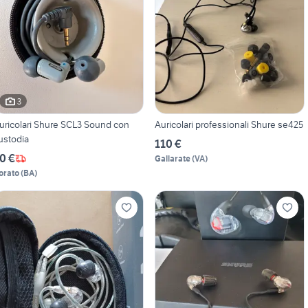
3
uricolari Shure SCL3 Sound con
Auricolari professionali Shure se425
ustodia
110 €
0 €
Gallarate
(
VA
)
orato
(
BA
)