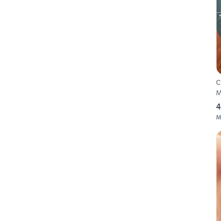
C
M
4
M