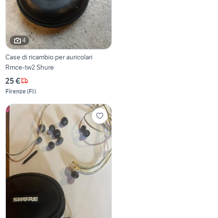
4
Case di ricambio per auricolari
Rmce-tw2 Shure
25 €
Firenze
(
FI
)