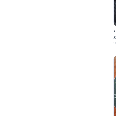
S
8
U