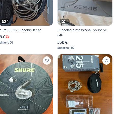
2
2
hure SE215 Auricolari in ear
Auricolari professionali Shure SE
846
9 €
350 €
dine
(
UD
)
Santena
(
TO
)