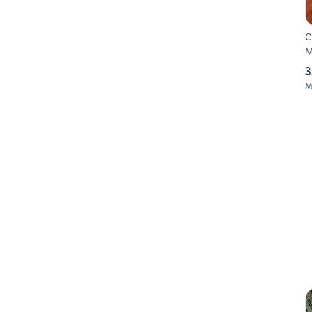
C
M
3
M