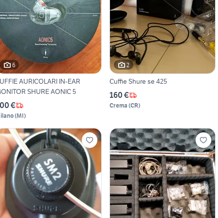
6
2
UFFIE AURICOLARI IN-EAR
Cuffie Shure se 425
ONITOR SHURE AONIC 5
160 €
00 €
Crema
(
CR
)
ilano
(
MI
)