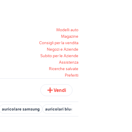
Modelli auto
Magazine
Consigli per la vendita
Negozi e Aziende
Subito per le Aziende
Assistenza
Ricerche salvate
Preferiti
Vendi
auricolare samsung
auricolari bluetooth wireless
padiglione au