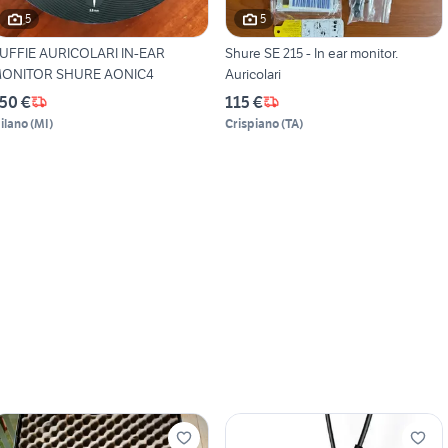
5
5
UFFIE AURICOLARI IN-EAR
Shure SE 215 - In ear monitor.
ONITOR SHURE AONIC4
Auricolari
50 €
115 €
ilano
(
MI
)
Crispiano
(
TA
)