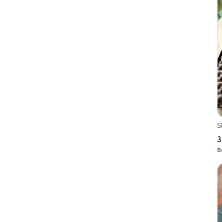
S
3
B