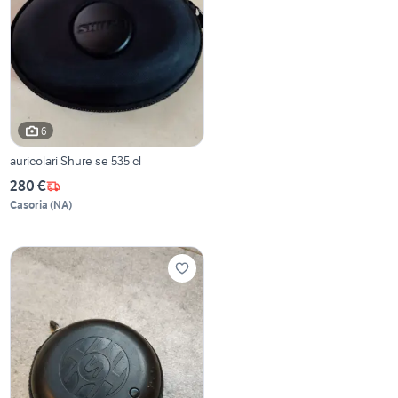
6
auricolari Shure se 535 cl
280 €
Casoria
(
NA
)