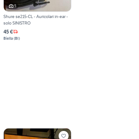
5
Shure se215-CL - Auricolari in-ear -
solo SINISTRO
45 €
Biella
(
BI
)