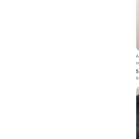
A
c
5
C