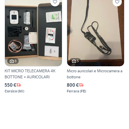
6
5
KIT MICRO TELECAMERA 4K
Micro auricolari e Microcamera a
BOTTONE + AURICOLARI
bottone
550 €
800 €
Corsico
(
MI
)
Ferrara
(
FE
)