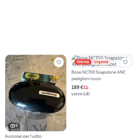
Vetrina
Urgente
Bose NC700 Soapstone ANC
padiglioni nuovi
189 €
Lecce
(
LE
)
6
Auricolari per l’udito