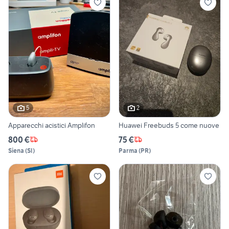
5
2
Apparecchi acistici Amplifon
Huawei Freebuds 5 come nuove
800 €
75 €
Siena
(
SI
)
Parma
(
PR
)