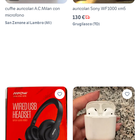
cuffie auricolari A.C.Milan con
auricolari Sony WF1000 xm5
microfono
130 €
San Zenone al Lambro
(
MI
)
Grugliasco
(
TO
)