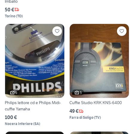
Imballo
50 €
Torino
(
TO
)
6
5
Philips lettore cd e Philips Midi-
Cuffie Studio KRK KNS-6400
cuffie Yamaha
49 €
100 €
Farra di Soligo
(
TV
)
Nocera Inferiore
(
SA
)