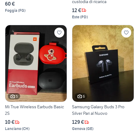
custodia di ricarica
60 €
12 €
Foggia
(
FG
)
Este
(
PD
)
5
6
Mi True Wireless Earbuds Basic
Samsung Galaxy Buds 3 Pro
2S
Silver Pari al Nuovo
10 €
129 €
Lanciano
(
CH
)
Genova
(
GE
)