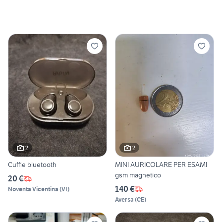
2
2
Cuffie bluetooth
MINI AURICOLARE PER ESAMI
gsm magnetico
20 €
140 €
Noventa Vicentina
(
VI
)
Aversa
(
CE
)