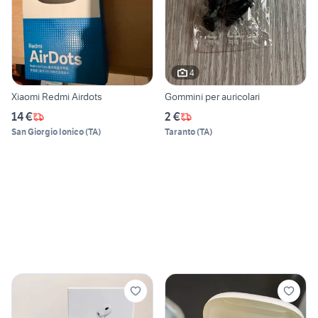
4
Xiaomi Redmi Airdots
Gommini per auricolari
14 €
2 €
San Giorgio Ionico
(
TA
)
Taranto
(
TA
)