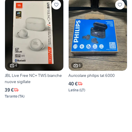
4
6
JBL Live Free NC+ TWS bianche
Auricolare philips tat 6000
nuove sigillate
40 €
39 €
Latina
(
LT
)
Taranto
(
TA
)