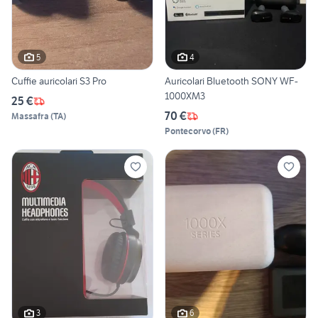
5
4
Cuffie auricolari S3 Pro
Auricolari Bluetooth SONY WF-
1000XM3
25 €
70 €
Massafra
(
TA
)
Pontecorvo
(
FR
)
3
6