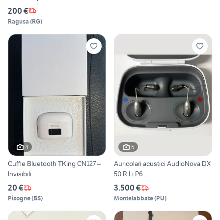
200 €
Ragusa
(
RG
)
4
5
Cuffie Bluetooth TKing CN127 –
Auricolari acustici AudioNova DX
Invisibili
50 R Li P6
20 €
3.500 €
Pisogne
(
BS
)
Montelabbate
(
PU
)