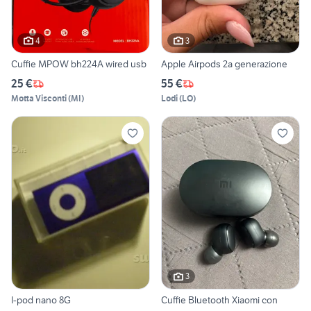
4
3
Cuffie MPOW bh224A wired usb
Apple Airpods 2a generazione
25 €
55 €
Motta Visconti
(
MI
)
Lodi
(
LO
)
3
I-pod nano 8G
Cuffie Bluetooth Xiaomi con