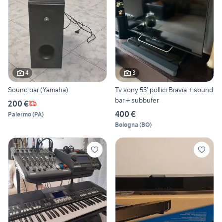
4
3
Sound bar (Yamaha)
Tv sony 55’ pollici Bravia + sound
bar + subbufer
200 €
400 €
Palermo
(
PA
)
Bologna
(
BO
)