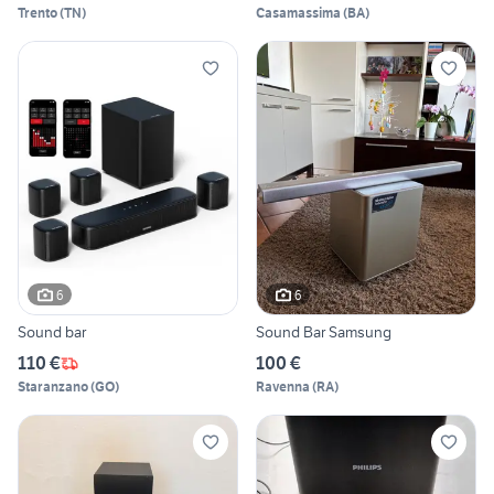
Trento
(
TN
)
Casamassima
(
BA
)
6
6
Sound bar
Sound Bar Samsung
110 €
100 €
Staranzano
(
GO
)
Ravenna
(
RA
)