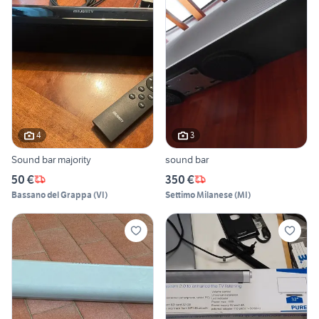
4
3
Sound bar majority
sound bar
50 €
350 €
Bassano del Grappa
(
VI
)
Settimo Milanese
(
MI
)