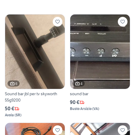
6
4
Sound bar jbl per tv skyworth
sound bar
55g9200
90 €
50 €
Busto Arsizio
(
VA
)
Avola
(
SR
)