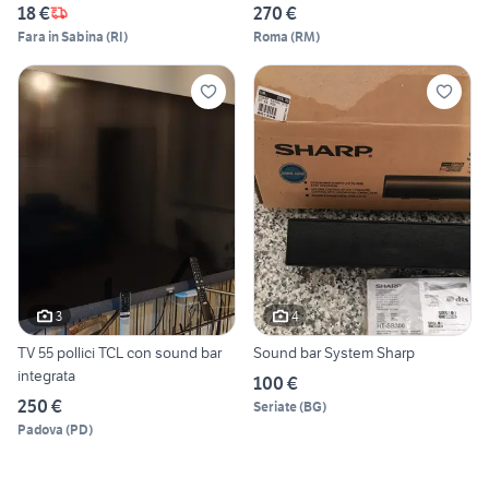
18 €
270 €
Fara in Sabina
(
RI
)
Roma
(
RM
)
3
4
TV 55 pollici TCL con sound bar
Sound bar System Sharp
integrata
100 €
250 €
Seriate
(
BG
)
Padova
(
PD
)