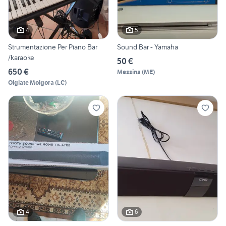
4
5
Strumentazione Per Piano Bar
Sound Bar - Yamaha
/karaoke
50 €
650 €
Messina
(
ME
)
Olgiate Molgora
(
LC
)
4
6