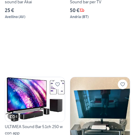
sound bar Akai
Sound bar per TV
25 €
50 €
Avellino
(
AV
)
Andria
(
BT
)
4
ULTIMEA Sound Bar 5.1ch 250 w
con app