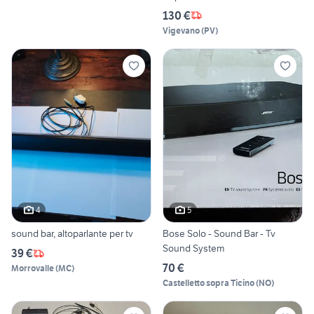
130 €
Vigevano
(
PV
)
4
5
sound bar, altoparlante per tv
Bose Solo - Sound Bar - Tv
Sound System
39 €
70 €
Morrovalle
(
MC
)
Castelletto sopra Ticino
(
NO
)