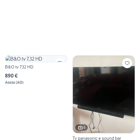
B&O tv 7.32 HD
890 €
Aosta
(
AO
)
6
Tv panasonic e sound bar