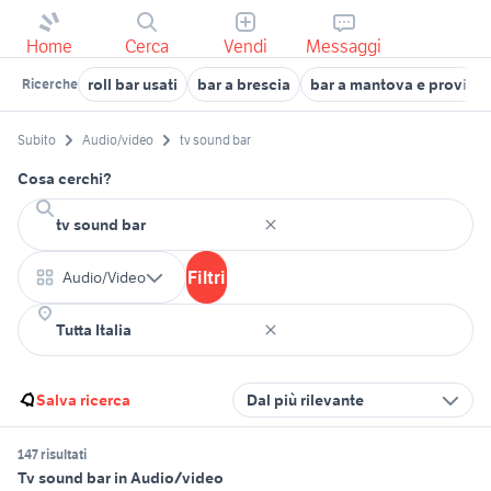
Home
Cerca
Vendi
Messaggi
roll bar usati
bar a brescia
bar a mantova e provinci
Ricerche
Subito
Audio/video
tv sound bar
Cosa cerchi?
Filtri
Audio/Video
Salva ricerca
Dal più rilevante
147 risultati
Tv sound bar in Audio/video