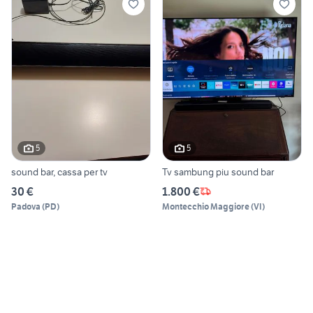
5
5
sound bar, cassa per tv
Tv sambung piu sound bar
30 €
1.800 €
Padova
(
PD
)
Montecchio Maggiore
(
VI
)