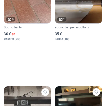
6
2
Sound bar tv
sound bar per ascolto tv
30 €
35 €
Caserta
(
CE
)
Torino
(
TO
)