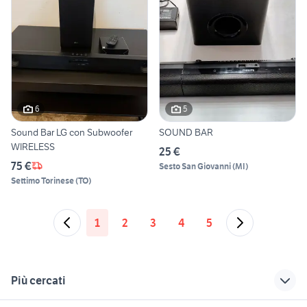
6
5
Sound Bar LG con Subwoofer
SOUND BAR
WIRELESS
25 €
75 €
Sesto San Giovanni
(
MI
)
Settimo Torinese
(
TO
)
1
2
3
4
5
Più cercati