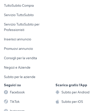
Uffici e Locali
TuttoSubito Compra
commerciali
Servizio TuttoSubito
elettronica
per la casa e la
sports e hobby
Servizio TuttoSubito per
persona
Informatica
Animali
Professionisti
Arredamento e
Console e
Accessori per
Casalinghi
Inserisci annuncio
Videogiochi
animali
Elettrodomestici
Promuovi annuncio
Audio/Video
Musica e Film
Giardino e Fai da te
Consigli per la vendita
Fotografia
Libri e Riviste
Abbigliamento e
Negozi e Aziende
Telefonia
Strumenti Musicali
Accessori
Subito per le aziende
Sports
Tutto per i bambini
Seguici su
Scarica gratis l'App
Biciclette
Facebook
Subito per Android
Collezionismo
TikTok
Subito per iOS
Instagram