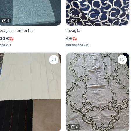
6
2
ovaglia e runner bar
Tovaglia
00 €
4 €
ho
(
MI
)
Bardolino
(
VR
)
6