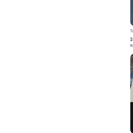
T
1
R