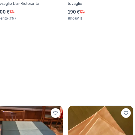
ovaglie Bar-Ristorante
tovaglie
00 €
190 €
rento
(
TN
)
Rho
(
MI
)