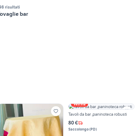
98 risultati
ovaglie bar
Vetrina
Tavoli da bar ,paninoteca robusti
80 €
Saccolongo
(
PD
)