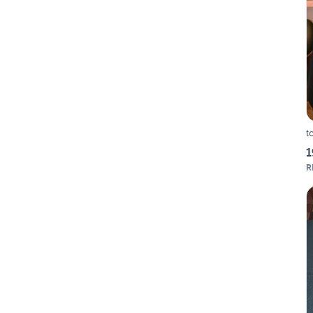
t
1
R