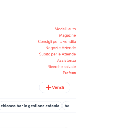
Modelli auto
Magazine
Consigli per la vendita
Negozi e Aziende
Subito per le Aziende
Assistenza
Ricerche salvate
Preferiti
Vendi
chiosco bar in gestione catania
bar riccione
bar a mantova e pr