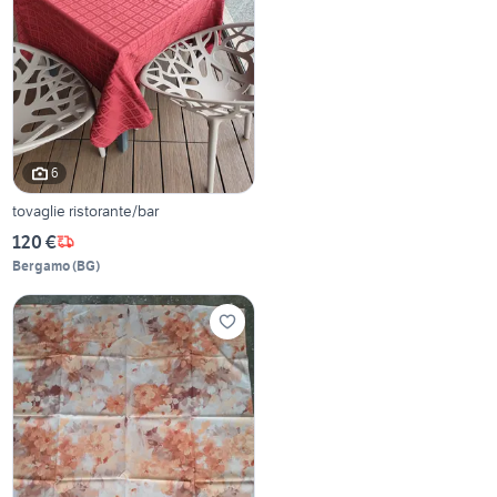
6
tovaglie ristorante/bar
120 €
Bergamo
(
BG
)