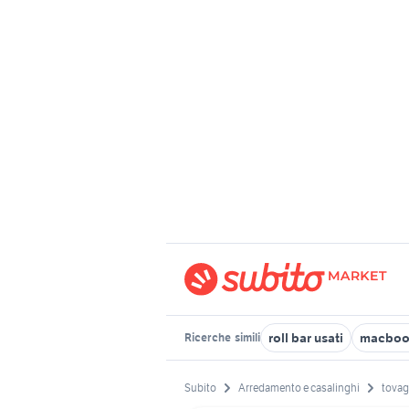
roll bar usati
macbook
Ricerche
simili
Subito
Arredamento e casalinghi
tovag