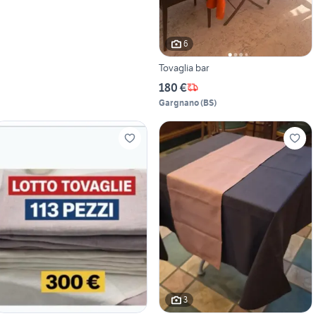
6
Tovaglia bar
180 €
Gargnano
(
BS
)
3