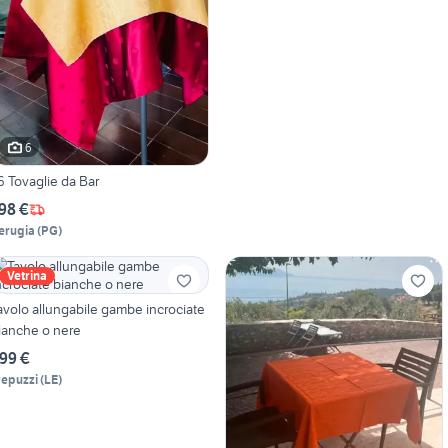
6
6 Tovaglie da Bar
98 €
erugia
(
PG
)
Vetrina
avolo allungabile gambe incrociate
ianche o nere
99 €
repuzzi
(
LE
)