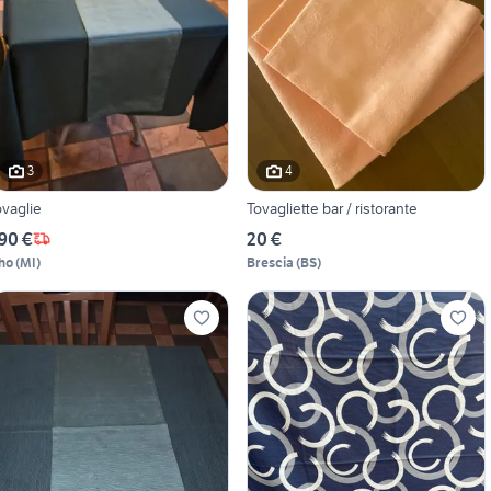
3
4
ovaglie
Tovagliette bar / ristorante
90 €
20 €
ho
(
MI
)
Brescia
(
BS
)