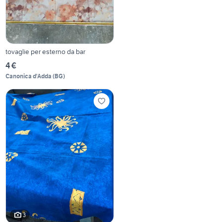
tovaglie per esterno da bar
4 €
Canonica d'Adda
(
BG
)
3