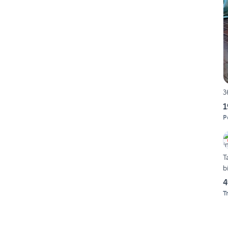
3
1
P
T
b
4
T