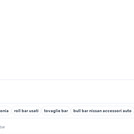
fonia
roll bar usati
tovaglie bar
bull bar nissan accessori auto
bar