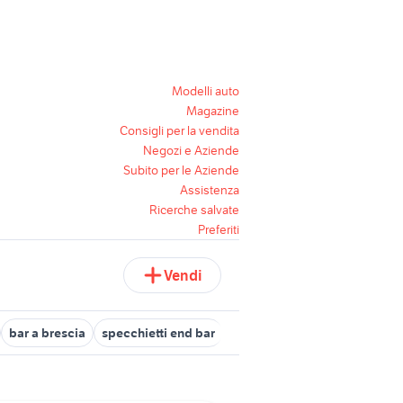
Modelli auto
Magazine
Consigli per la vendita
Negozi e Aziende
Subito per le Aziende
Assistenza
Ricerche salvate
Preferiti
Vendi
bar a brescia
specchietti end bar
bar in vendita a treviso
chi