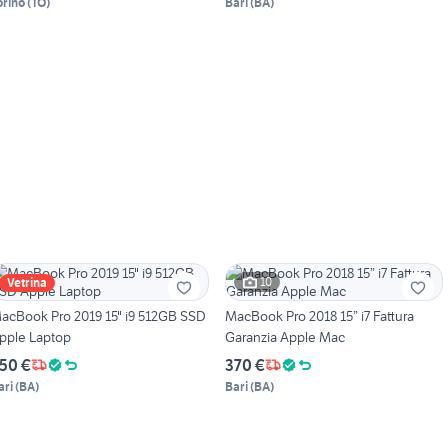
orino
(
TO
)
Bari
(
BA
)
10
Vetrina
acBook Pro 2019 15" i9 512GB SSD
MacBook Pro 2018 15” i7 Fattura
pple Laptop
Garanzia Apple Mac
50 €
370 €
ari
(
BA
)
Bari
(
BA
)