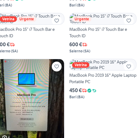
ari
(
BA
)
Bari
(
BA
)
Vetrina
Urgente
Urgente
cBook Pro 15” i7 Touch Bar e
MacBook Pro 15” i7 Touch Bar e
ouch ID
Touch ID
00 €
600 €
alerno
(
SA
)
Salerno
(
SA
)
Vetrina
MacBook Pro 2019 16" Apple Laptop
Portatile PC
450 €
Bari
(
BA
)
4