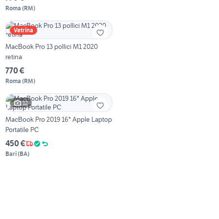
Roma
(
RM
)
Vetrina
MacBook Pro 13 pollici M1 2020
retina
770 €
Roma
(
RM
)
12
MacBook Pro 2019 16" Apple Laptop
Portatile PC
450 €
Bari
(
BA
)