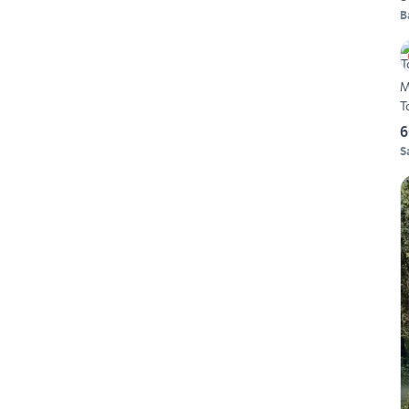
B
Ma
T
6
S