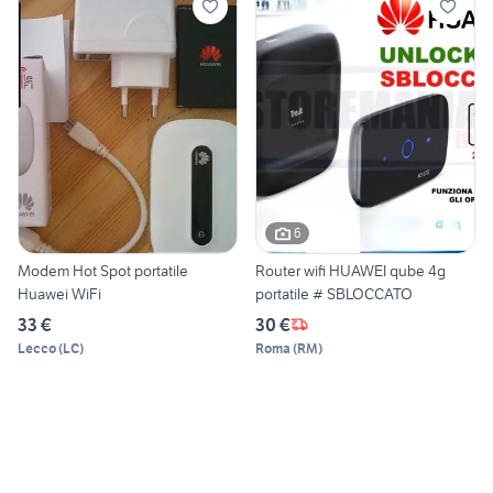
6
Modem Hot Spot portatile
Router wifi HUAWEI qube 4g
Huawei WiFi
portatile # SBLOCCATO
33 €
30 €
Lecco
(
LC
)
Roma
(
RM
)