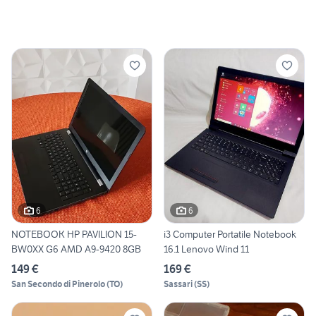
6
6
NOTEBOOK HP PAVILION 15-
i3 Computer Portatile Notebook
BW0XX G6 AMD A9-9420 8GB
16.1 Lenovo Wind 11
149 €
169 €
San Secondo di Pinerolo
(
TO
)
Sassari
(
SS
)