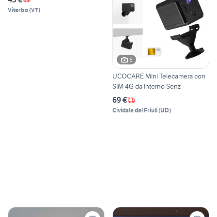
Viterbo
(
VT
)
6
UCOCARE Mini Telecamera con
SIM 4G da Interno Senz
69 €
Cividale del Friuli
(
UD
)