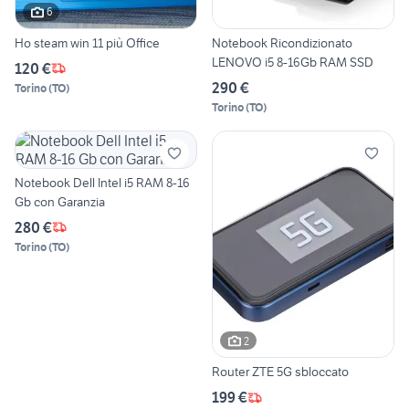
6
Ho steam win 11 più Office
Notebook Ricondizionato
LENOVO i5 8-16Gb RAM SSD
120 €
290 €
Torino
(
TO
)
Torino
(
TO
)
Notebook Dell Intel i5 RAM 8-16
Gb con Garanzia
280 €
Torino
(
TO
)
2
Router ZTE 5G sbloccato
199 €