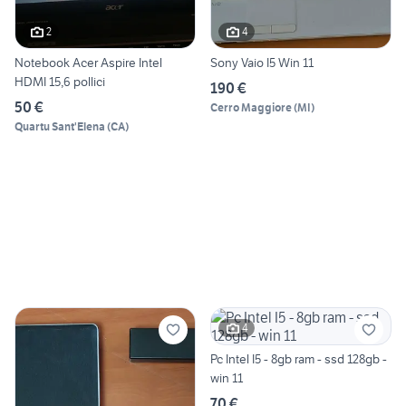
2
4
Notebook Acer Aspire Intel
Sony Vaio I5 Win 11
HDMI 15,6 pollici
190 €
50 €
Cerro Maggiore
(
MI
)
Quartu Sant'Elena
(
CA
)
4
Pc Intel I5 - 8gb ram - ssd 128gb -
win 11
70 €