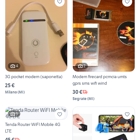
4
2
3G pocket modem (saponetta)
Modem firecard pcmcia umts
gprs sms wifi wind
25 €
30 €
Milano
(
MI
)
Segrate
(
MI
)
5
Tenda Router WiFI Mobile 4G
LTE
45 €