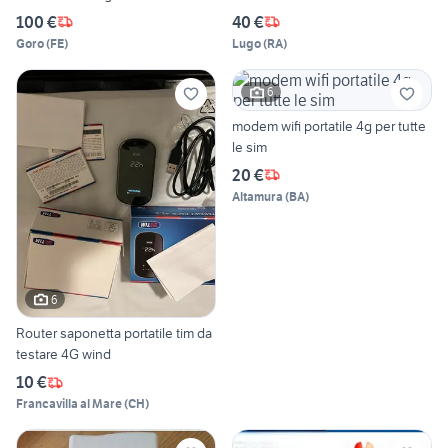
100 €
40 €
Goro
(
FE
)
Lugo
(
RA
)
6
modem wifi portatile 4g per tutte
le sim
20 €
Altamura
(
BA
)
6
Router saponetta portatile tim da
testare 4G wind
10 €
Francavilla al Mare
(
CH
)