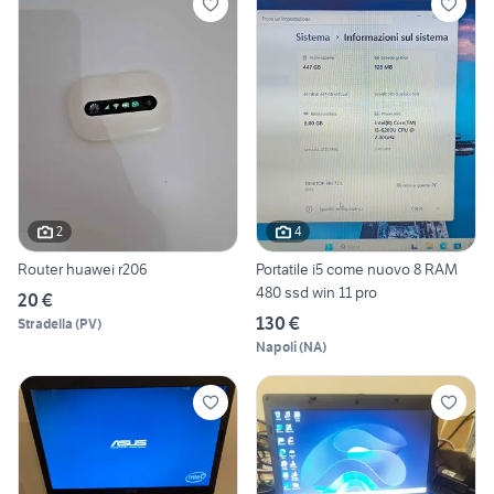
2
4
Router huawei r206
Portatile i5 come nuovo 8 RAM
480 ssd win 11 pro
20 €
130 €
Stradella
(
PV
)
Napoli
(
NA
)