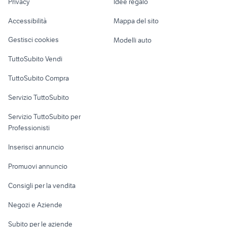
Privacy
Idee regalo
Garage e box
outlook for mac
notebook nuovo
Caravan e Camper
Accessibilità
Mappa del sito
Loft, mansarde e
Veicoli commerciali
altro
Gestisci cookies
Modelli auto
Case vacanza
TuttoSubito Vendi
Uffici e Locali
TuttoSubito Compra
commerciali
Servizio TuttoSubito
elettronica
per la casa e la
sports e hobby
Servizio TuttoSubito per
persona
Informatica
Animali
Professionisti
Arredamento e
Console e
Accessori per
Casalinghi
Inserisci annuncio
Videogiochi
animali
Elettrodomestici
Promuovi annuncio
Audio/Video
Musica e Film
Giardino e Fai da te
Consigli per la vendita
Fotografia
Libri e Riviste
Abbigliamento e
Negozi e Aziende
Telefonia
Strumenti Musicali
Accessori
Subito per le aziende