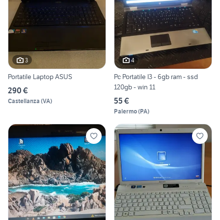
3
4
Portatile Laptop ASUS
Pc Portatile I3 - 6gb ram - ssd
120gb - win 11
290 €
55 €
Castellanza
(
VA
)
Palermo
(
PA
)