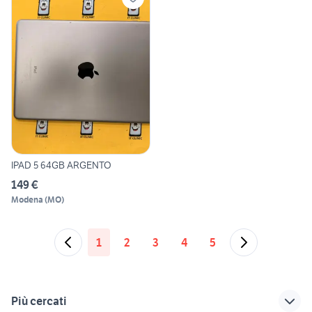
IPAD 5 64GB ARGENTO
149 €
Modena
(
MO
)
1
2
3
4
5
Più cercati