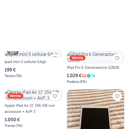
3
Vetrina
Ipad mini 5 cellular 64gb
iPad Pro 6 Generazione 128GB
199 €
1.029 €
Torino
(
TO
)
Padova
(
PD
)
Vetrina
Apple iPad Air 11” 256 GB con
accessori + AirP. 3
1.050 €
Trento
(
TN
)