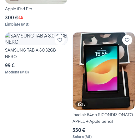
Apple iPad Pro
300 €
Limbiate
(
MB
)
SAMSUNG TAB A 8.0 32GB
NERO
99 €
Modena
(
MO
)
3
Ipad air 64gb RICONDIZIONATO
APPLE + Apple pencil
550 €
Solaro
(
MI
)