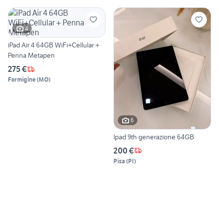
4
iPad Air 4 64GB WiFi+Cellular +
Penna Metapen
275 €
Formigine
(
MO
)
6
Ipad 9th generazione 64GB
200 €
Pisa
(
PI
)