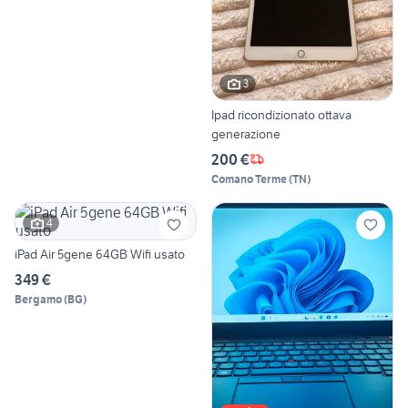
3
Ipad ricondizionato ottava
generazione
200 €
Comano Terme
(
TN
)
4
iPad Air 5gene 64GB Wifi usato
349 €
Bergamo
(
BG
)