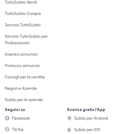
TuttoSubito Vendi
Uffici e Locali
TuttoSubito Compra
commerciali
Servizio TuttoSubito
elettronica
per la casa e la
sports e hobby
Servizio TuttoSubito per
persona
Informatica
Animali
Professionisti
Arredamento e
Console e
Accessori per
Casalinghi
Inserisci annuncio
Videogiochi
animali
Elettrodomestici
Promuovi annuncio
Audio/Video
Musica e Film
Giardino e Fai da te
Consigli per la vendita
Fotografia
Libri e Riviste
Abbigliamento e
Negozi e Aziende
Telefonia
Strumenti Musicali
Accessori
Subito per le aziende
Sports
Tutto per i bambini
Seguici su
Scarica gratis l'App
Biciclette
Facebook
Subito per Android
Collezionismo
TikTok
Subito per iOS