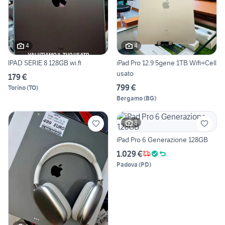
4
4
IPAD SERIE 8 128GB wi.fi
iPad Pro 12.9 5gene 1TB Wifi+Cell
usato
179 €
799 €
Torino
(
TO
)
Bergamo
(
BG
)
3
iPad Pro 6 Generazione 128GB
1.029 €
Padova
(
PD
)