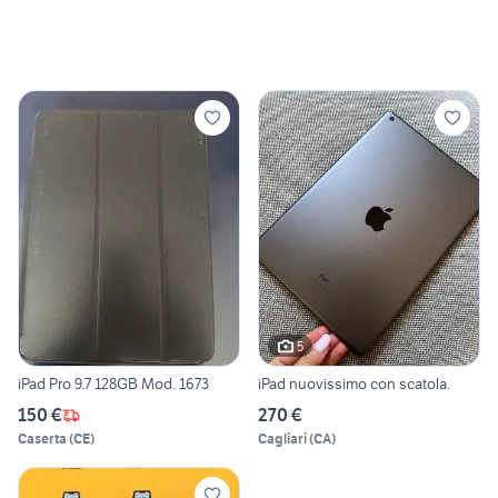
5
iPad Pro 9.7 128GB Mod. 1673
iPad nuovissimo con scatola.
150 €
270 €
Caserta
(
CE
)
Cagliari
(
CA
)