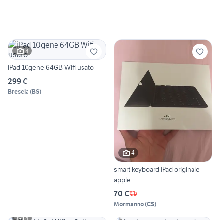
4
iPad 10gene 64GB Wifi usato
299 €
Brescia
(
BS
)
4
smart keyboard IPad originale
apple
70 €
Mormanno
(
CS
)
4