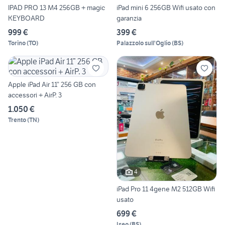
IPAD PRO 13 M4 256GB + magic
iPad mini 6 256GB Wifi usato con
KEYBOARD
garanzia
999 €
399 €
Torino
(
TO
)
Palazzolo sull'Oglio
(
BS
)
Apple iPad Air 11” 256 GB con
accessori + AirP. 3
1.050 €
Trento
(
TN
)
4
iPad Pro 11 4gene M2 512GB Wifi
usato
699 €
Iseo
(
BS
)