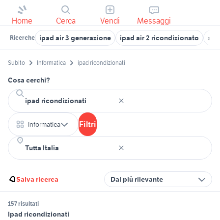
Home
Cerca
Vendi
Messaggi
ipad air 3 generazione
ipad air 2 ricondizionato
sur
Ricerche
Subito
Informatica
ipad ricondizionati
Cosa cerchi?
Filtri
Informatica
Salva ricerca
Dal più rilevante
157 risultati
Ipad ricondizionati