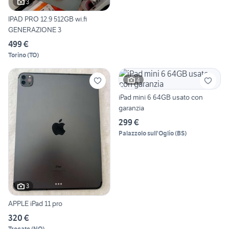
3
IPAD PRO 12.9 512GB wi.fi
GENERAZIONE 3
499 €
Torino
(
TO
)
4
iPad mini 6 64GB usato con
garanzia
299 €
Palazzolo sull'Oglio
(
BS
)
3
APPLE iPad 11 pro
320 €
Trecate
(
NO
)