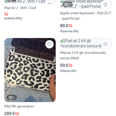
2
iPad Air 2 , Wifi + Cell
Apple smart keyboard - iPad 10.2’’
- ipad Pro/air’
Gubbio
(
PG
)
90 €
Palermo
(
PA
)
iPad air 2 64 gb ricondizionato
senza difetti
50 €
Milano
(
MI
)
6
iPad 9th generation
200 €