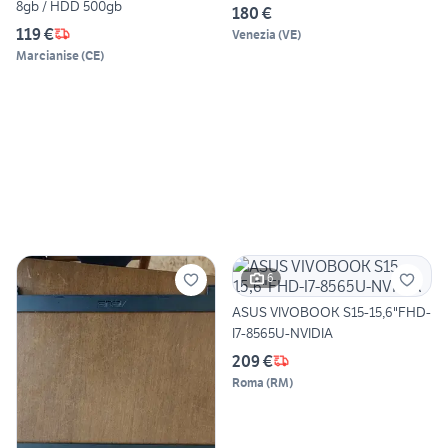
8gb / HDD 500gb
180 €
119 €
Venezia
(
VE
)
Marcianise
(
CE
)
6
ASUS VIVOBOOK S15-15,6"FHD-
I7-8565U-NVIDIA
209 €
Roma
(
RM
)