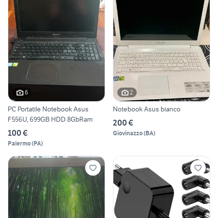
6
2
PC Portatile Notebook Asus
Notebook Asus bianco
F556U, 699GB HDD 8GbRam
200 €
100 €
Giovinazzo
(
BA
)
Palermo
(
PA
)