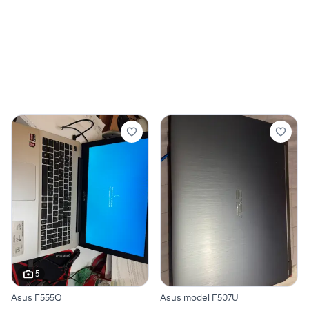
5
Asus F555Q
Asus model F507U