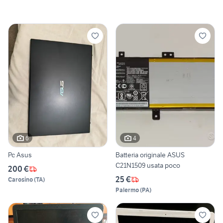
6
4
Pc Asus
Batteria originale ASUS
C21N1509 usata poco
200 €
25 €
Carosino
(
TA
)
Palermo
(
PA
)