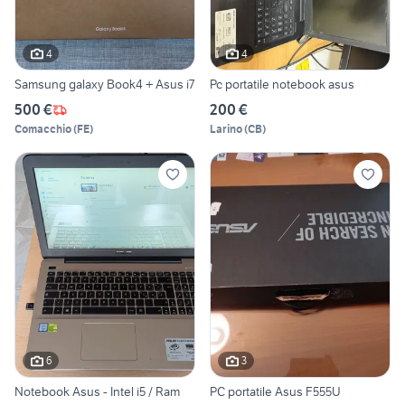
4
4
Samsung galaxy Book4 + Asus i7
Pc portatile notebook asus
500 €
200 €
Comacchio
(
FE
)
Larino
(
CB
)
6
3
Notebook Asus - Intel i5 / Ram
PC portatile Asus F555U