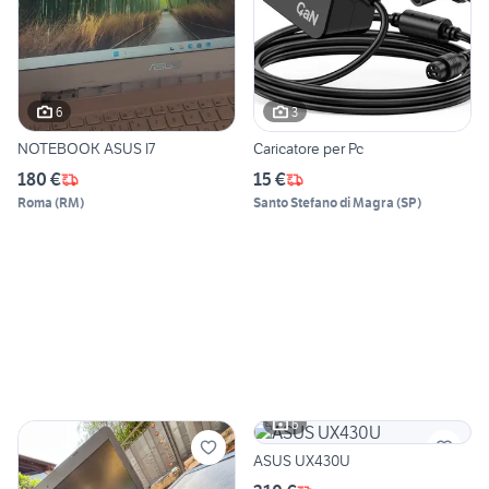
6
3
NOTEBOOK ASUS I7
Caricatore per Pc
180 €
15 €
Roma
(
RM
)
Santo Stefano di Magra
(
SP
)
6
ASUS UX430U