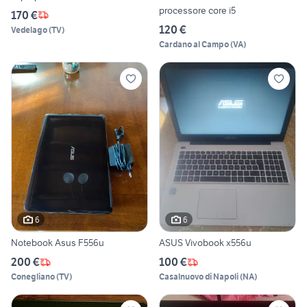
processore core i5
170 €
120 €
Vedelago
(
TV
)
Cardano al Campo
(
VA
)
6
6
Notebook Asus F556u
ASUS Vivobook x556u
200 €
100 €
Conegliano
(
TV
)
Casalnuovo di Napoli
(
NA
)