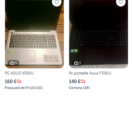
5
5
PC ASUS X556U
Pc portatile Asus F556U
160 €
140 €
Pozzuolo del Friuli
(
UD
)
Cortona
(
AR
)