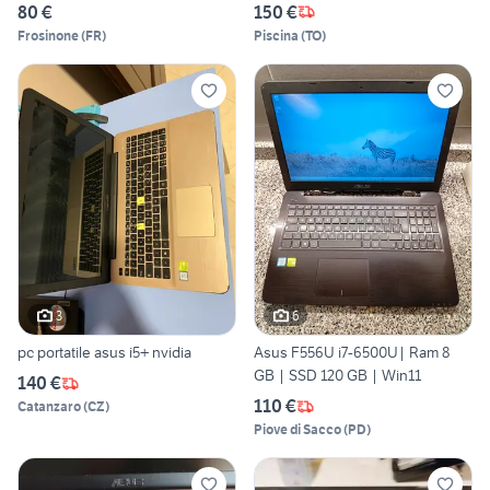
80 €
150 €
Frosinone
(
FR
)
Piscina
(
TO
)
3
6
pc portatile asus i5+ nvidia
Asus F556U i7-6500U| Ram 8
GB | SSD 120 GB | Win11
140 €
110 €
Catanzaro
(
CZ
)
Piove di Sacco
(
PD
)