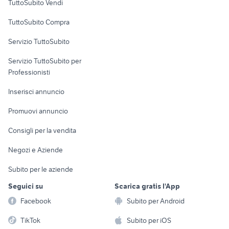
TuttoSubito Vendi
Uffici e Locali
TuttoSubito Compra
commerciali
Servizio TuttoSubito
elettronica
per la casa e la
sports e hobby
Servizio TuttoSubito per
persona
Informatica
Animali
Professionisti
Arredamento e
Console e
Accessori per
Casalinghi
Inserisci annuncio
Videogiochi
animali
Elettrodomestici
Promuovi annuncio
Audio/Video
Musica e Film
Giardino e Fai da te
Consigli per la vendita
Fotografia
Libri e Riviste
Abbigliamento e
Negozi e Aziende
Telefonia
Strumenti Musicali
Accessori
Subito per le aziende
Sports
Tutto per i bambini
Seguici su
Scarica gratis l'App
Biciclette
Facebook
Subito per Android
Collezionismo
TikTok
Subito per iOS