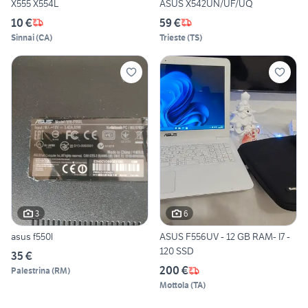
X555 X554L
ASUS X542UN/UF/UQ
10 €
59 €
Sinnai
(
CA
)
Trieste
(
TS
)
3
6
asus f550l
ASUS F556UV - 12 GB RAM- I7 -
120 SSD
35 €
200 €
Palestrina
(
RM
)
Mottola
(
TA
)