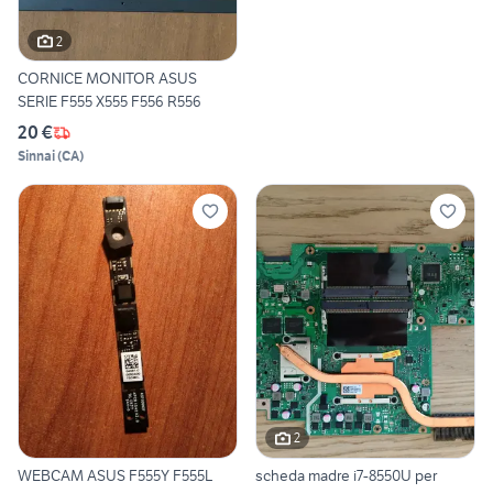
2
CORNICE MONITOR ASUS
SERIE F555 X555 F556 R556
20 €
Sinnai
(
CA
)
2
WEBCAM ASUS F555Y F555L
scheda madre i7-8550U per