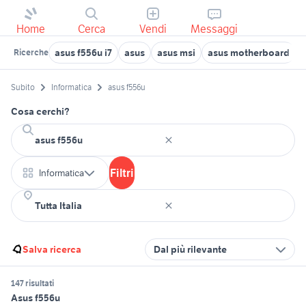
Home
Cerca
Vendi
Messaggi
asus f556u i7
asus
asus msi
asus motherboard
Ricerche
Subito
Informatica
asus f556u
Cosa cerchi?
Filtri
Informatica
Salva ricerca
Dal più rilevante
147 risultati
Asus f556u