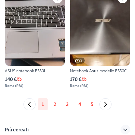
2
ASUS notebook F550L
Notebook Asus modello F550C
140 €
170 €
Roma
(
RM
)
Roma
(
RM
)
1
2
3
4
5
Più cercati