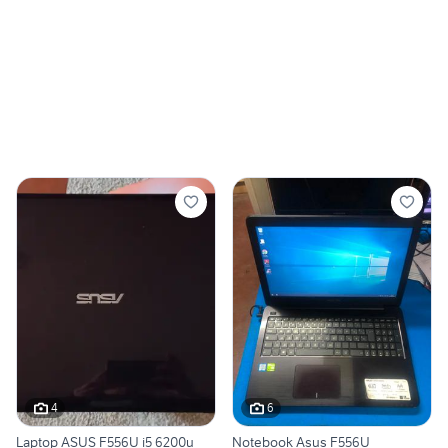
4
6
Laptop ASUS F556U i5 6200u
Notebook Asus F556U