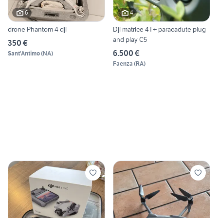
6
4
drone Phantom 4 dji
Dji matrice 4T+ paracadute plug
and play C5
350 €
6.500 €
Sant'Antimo
(
NA
)
Faenza
(
RA
)