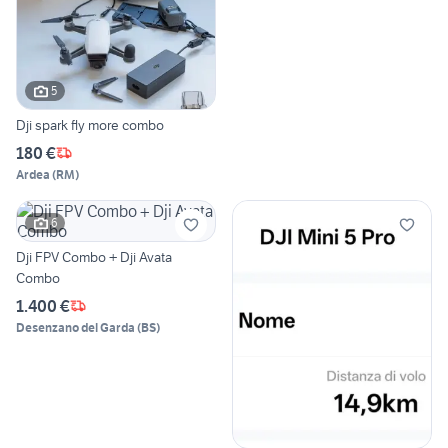
5
Dji spark fly more combo
180 €
Ardea
(
RM
)
6
Dji FPV Combo + Dji Avata
Combo
1.400 €
Desenzano del Garda
(
BS
)