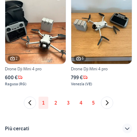
2
6
Drone Dji Mini 4 pro
Drone Dji Mini 4 pro
600 €
799 €
Ragusa
(
RG
)
Venezia
(
VE
)
1
2
3
4
5
Più cercati