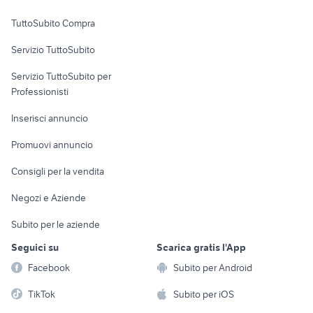
Uffici e Locali
TuttoSubito Compra
commerciali
Servizio TuttoSubito
elettronica
per la casa e la
sports e hobby
Servizio TuttoSubito per
persona
Informatica
Animali
Professionisti
Arredamento e
Console e
Accessori per
Casalinghi
Inserisci annuncio
Videogiochi
animali
Elettrodomestici
Promuovi annuncio
Audio/Video
Musica e Film
Giardino e Fai da te
Consigli per la vendita
Fotografia
Libri e Riviste
Abbigliamento e
Negozi e Aziende
Telefonia
Strumenti Musicali
Accessori
Subito per le aziende
Sports
Tutto per i bambini
Seguici su
Scarica gratis l'App
Biciclette
Facebook
Subito per Android
Collezionismo
TikTok
Subito per iOS