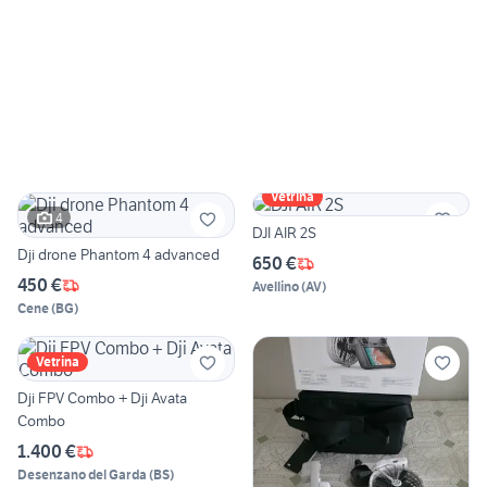
Vetrina
4
DJI AIR 2S
Dji drone Phantom 4 advanced
650 €
450 €
Avellino
(
AV
)
Cene
(
BG
)
Vetrina
Dji FPV Combo + Dji Avata
Combo
1.400 €
Desenzano del Garda
(
BS
)