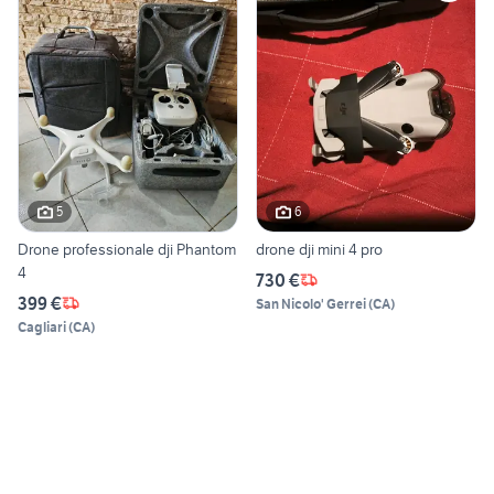
5
6
Drone professionale dji Phantom
drone dji mini 4 pro
4
730 €
399 €
San Nicolo' Gerrei
(
CA
)
Cagliari
(
CA
)