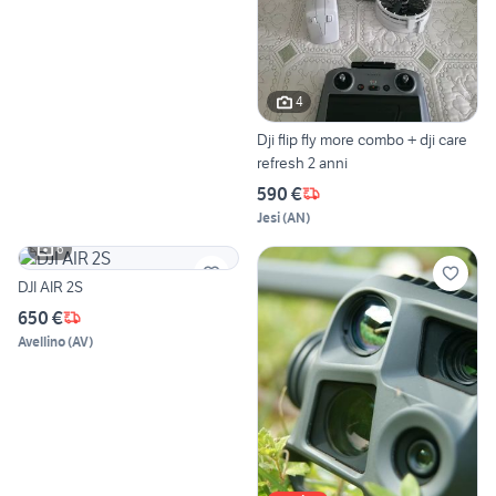
4
Dji flip fly more combo + dji care
refresh 2 anni
590 €
Jesi
(
AN
)
6
DJI AIR 2S
650 €
Avellino
(
AV
)