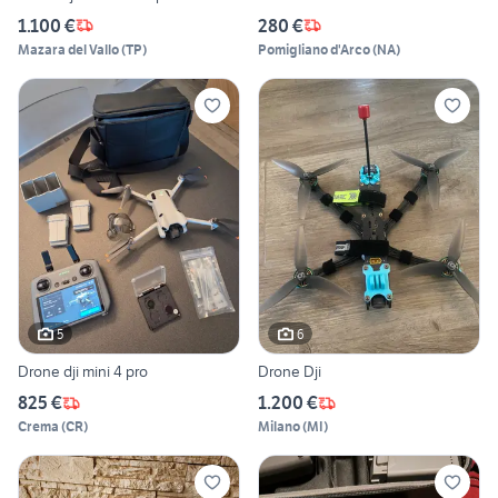
1.100 €
280 €
Mazara del Vallo
(
TP
)
Pomigliano d'Arco
(
NA
)
5
6
Drone dji mini 4 pro
Drone Dji
825 €
1.200 €
Crema
(
CR
)
Milano
(
MI
)