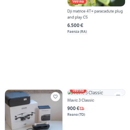
Vetrina
Dji matrice 4T+ paracadute plug
and play C5
6.500 €
Faenza
(
RA
)
Vetrina
Mavic 3 Classic
900 €
Reano
(
TO
)