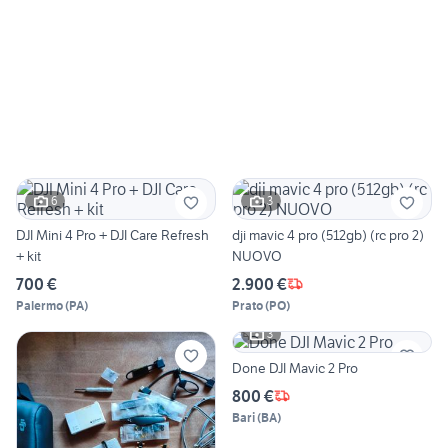
6
3
DJI Mini 4 Pro + DJI Care Refresh
dji mavic 4 pro (512gb) (rc pro 2)
+ kit
NUOVO
700 €
2.900 €
Palermo
(
PA
)
Prato
(
PO
)
3
Done DJI Mavic 2 Pro
800 €
Bari
(
BA
)