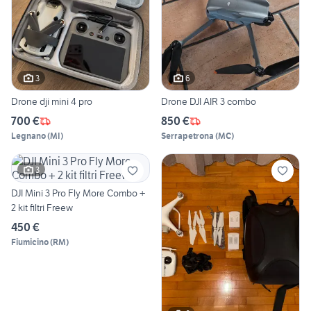
3
6
Drone dji mini 4 pro
Drone DJI AIR 3 combo
700 €
850 €
Legnano
(
MI
)
Serrapetrona
(
MC
)
3
DJI Mini 3 Pro Fly More Combo +
2 kit filtri Freew
450 €
Fiumicino
(
RM
)