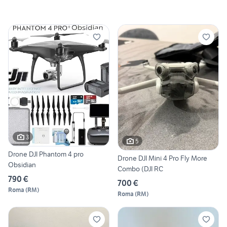
3
5
Drone DJI Phantom 4 pro
Drone DJI Mini 4 Pro Fly More
Obsidian
Combo (DJI RC
790 €
700 €
Roma
(
RM
)
Roma
(
RM
)