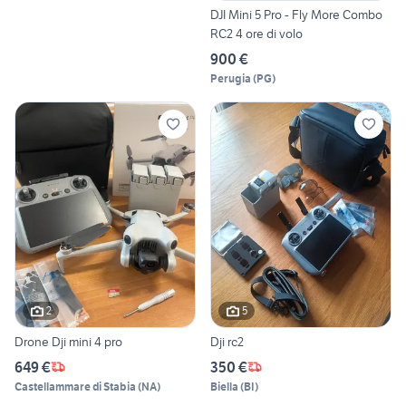
DJI Mini 5 Pro - Fly More Combo
RC2 4 ore di volo
900 €
Perugia
(
PG
)
2
5
Drone Dji mini 4 pro
Dji rc2
649 €
350 €
Castellammare di Stabia
(
NA
)
Biella
(
BI
)