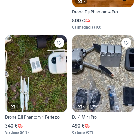
6
Drone Dji Phantom 4 Pro
800 €
Carmagnola
(
TO
)
4
3
Drone DJI Phantom 4 Perfetto
DJI 4 Mini Pro
340 €
490 €
Viadana
(
MN
)
Catania
(
CT
)