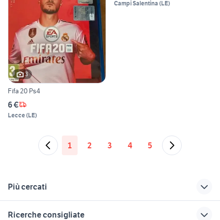
Campi Salentina
(
LE
)
3
Fifa 20 Ps4
6 €
Lecce
(
LE
)
1
2
3
4
5
Più cercati
Correlati
Richerche simili
Suggerimenti
Ricerche consigliate