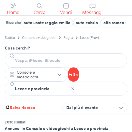
Home
Cerca
Vendi
Messaggi
auto usate reggio emilia
auto cabrio
alfa romeo ton
Ricerche
Subito
Console e videogiochi
Puglia
Lecce (Prov)
Cosa cerchi?
Console e
Filtri
Videogiochi
Salva ricerca
Dal più rilevante
2.030 risultati
Annunci in Console e videogiochi a Lecce e provincia