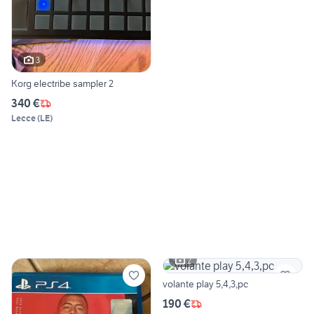
3
Korg electribe sampler 2
340 €
Lecce
(
LE
)
2
volante play 5,4,3,pc
190 €