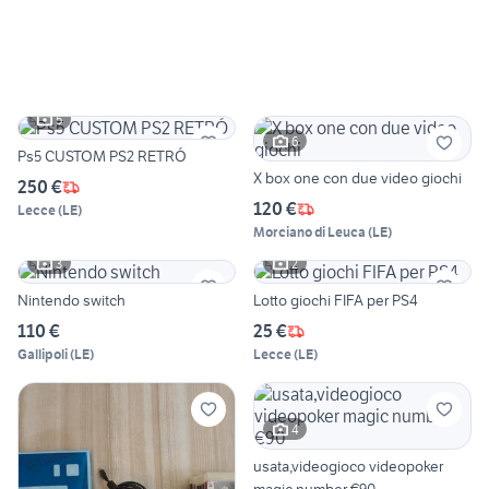
5
6
Ps5 CUSTOM PS2 RETRÓ
X box one con due video giochi
250 €
120 €
Lecce
(
LE
)
Morciano di Leuca
(
LE
)
3
2
Nintendo switch
Lotto giochi FIFA per PS4
110 €
25 €
Gallipoli
(
LE
)
Lecce
(
LE
)
4
usata,videogioco videopoker