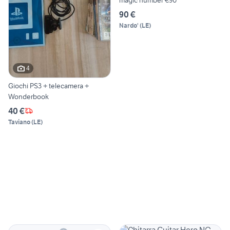
magic number €90
90 €
Nardo'
(
LE
)
4
Giochi PS3 + telecamera +
Wonderbook
40 €
Taviano
(
LE
)