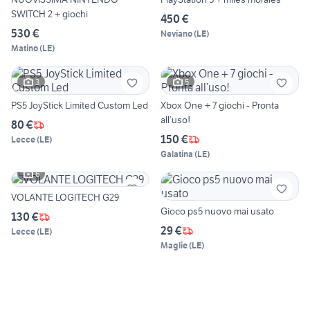
SWITCH 2 + giochi
450 €
530 €
Neviano
(
LE
)
Matino
(
LE
)
3
5
PS5 JoyStick Limited Custom Led
Xbox One + 7 giochi - Pronta
all’uso!
80 €
150 €
Lecce
(
LE
)
Galatina
(
LE
)
6
VOLANTE LOGITECH G29
Gioco ps5 nuovo mai usato
130 €
29 €
Lecce
(
LE
)
Maglie
(
LE
)