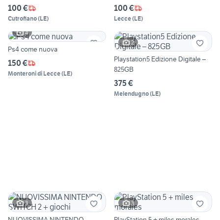
100 €
100 €
Cutrofiano
(
LE
)
Lecce
(
LE
)
4
2
Ps4 come nuova
Playstation5 Edizione Digitale –
150 €
825GB
Monteroni di Lecce
(
LE
)
375 €
Melendugno
(
LE
)
3
3
NUOVISSIMA NINTENDO
PlayStation 5 + miles morales