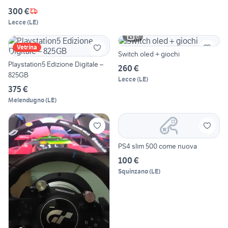
300 €
Lecce
(
LE
)
6
Vetrina
Switch oled + giochi
Playstation5 Edizione Digitale –
260 €
825GB
Lecce
(
LE
)
375 €
Melendugno
(
LE
)
PS4 slim 500 come nuova
100 €
Squinzano
(
LE
)