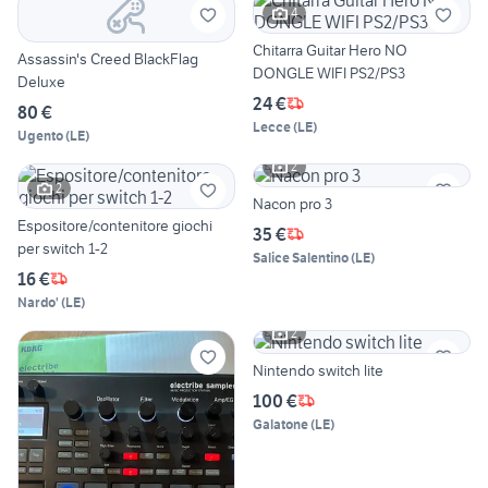
4
Chitarra Guitar Hero NO
Assassin's Creed BlackFlag
DONGLE WIFI PS2/PS3
Deluxe
24 €
80 €
Lecce
(
LE
)
Ugento
(
LE
)
2
2
Nacon pro 3
Espositore/contenitore giochi
35 €
per switch 1-2
Salice Salentino
(
LE
)
16 €
Nardo'
(
LE
)
2
Nintendo switch lite
100 €
Galatone
(
LE
)