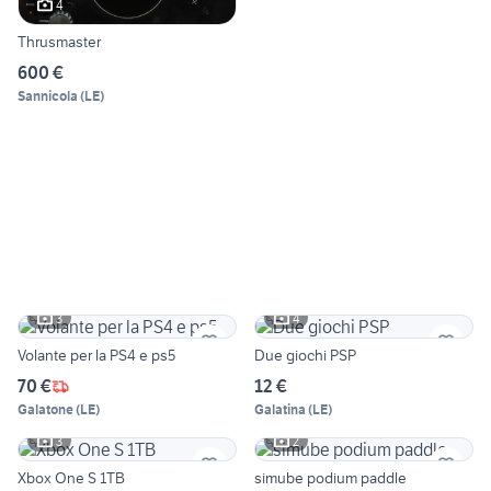
4
Thrusmaster
600 €
Sannicola
(
LE
)
3
4
Volante per la PS4 e ps5
Due giochi PSP
70 €
12 €
Galatone
(
LE
)
Galatina
(
LE
)
3
2
Xbox One S 1TB
simube podium paddle