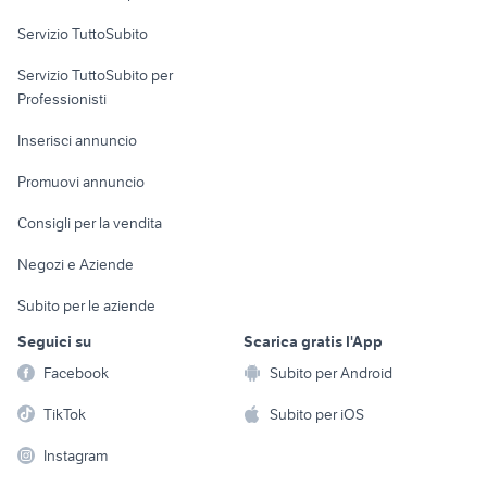
Servizio TuttoSubito
elettronica
per la casa e la
sports e hobby
Servizio TuttoSubito per
persona
Informatica
Animali
Professionisti
Arredamento e
Console e
Accessori per
Casalinghi
Inserisci annuncio
Videogiochi
animali
Elettrodomestici
Promuovi annuncio
Audio/Video
Musica e Film
Giardino e Fai da te
Consigli per la vendita
Fotografia
Libri e Riviste
Abbigliamento e
Negozi e Aziende
Telefonia
Strumenti Musicali
Accessori
Subito per le aziende
Sports
Tutto per i bambini
Seguici su
Scarica gratis l'App
Biciclette
Facebook
Subito per Android
Collezionismo
TikTok
Subito per iOS
Instagram