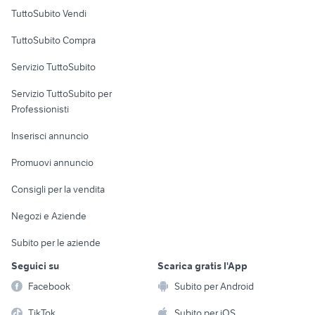
Case vacanza
TuttoSubito Vendi
Uffici e Locali
TuttoSubito Compra
commerciali
Servizio TuttoSubito
elettronica
per la casa e la
sports e hobby
Servizio TuttoSubito per
persona
Informatica
Animali
Professionisti
Arredamento e
Console e
Accessori per
Casalinghi
Inserisci annuncio
Videogiochi
animali
Elettrodomestici
Promuovi annuncio
Audio/Video
Musica e Film
Giardino e Fai da te
Consigli per la vendita
Fotografia
Libri e Riviste
Abbigliamento e
Negozi e Aziende
Telefonia
Strumenti Musicali
Accessori
Subito per le aziende
Sports
Tutto per i bambini
Seguici su
Scarica gratis l'App
Biciclette
Facebook
Subito per Android
Collezionismo
TikTok
Subito per iOS