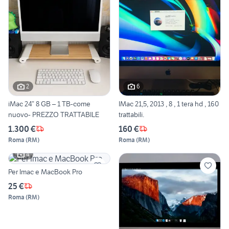
2
6
iMac 24” 8 GB – 1 TB-come
IMac 21,5, 2013 , 8 , 1 tera hd , 160
nuovo- PREZZO TRATTABILE
trattabili.
1.300 €
160 €
Roma
(
RM
)
Roma
(
RM
)
4
Per Imac e MacBook Pro
25 €
Roma
(
RM
)