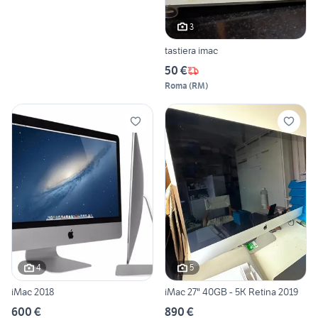
3
tastiera imac
50 €
Roma
(
RM
)
4
5
iMac 2018
iMac 27" 40GB - 5K Retina 2019
600 €
890 €