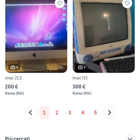
4
4
imac 21,5
Imac G3
200 €
300 €
Roma
(
RM
)
Roma
(
RM
)
1
2
3
4
5
Più cercati