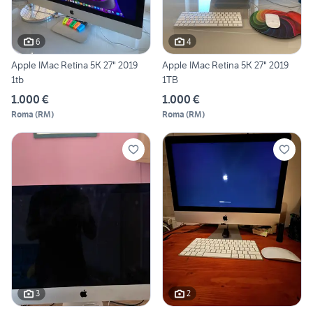
6
4
Apple IMac Retina 5K 27" 2019
Apple IMac Retina 5K 27" 2019
1tb
1TB
1.000 €
1.000 €
Roma
(
RM
)
Roma
(
RM
)
3
2