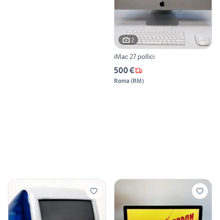
2
iMac 27 pollici
500 €
Roma
(
RM
)