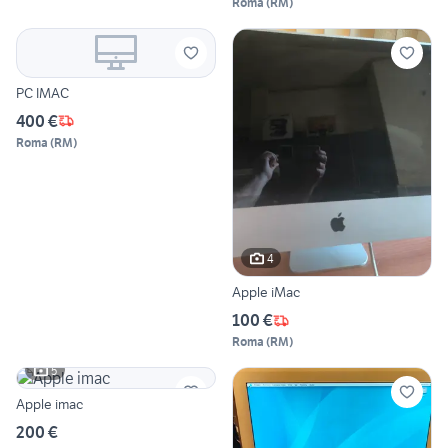
Roma
(
RM
)
PC IMAC
400 €
Roma
(
RM
)
4
Apple iMac
100 €
Roma
(
RM
)
5
Apple imac
200 €