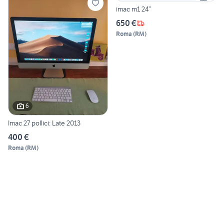
imac m1 24”
650 €
Roma
(
RM
)
6
Imac 27 pollici: Late 2013
400 €
Roma
(
RM
)