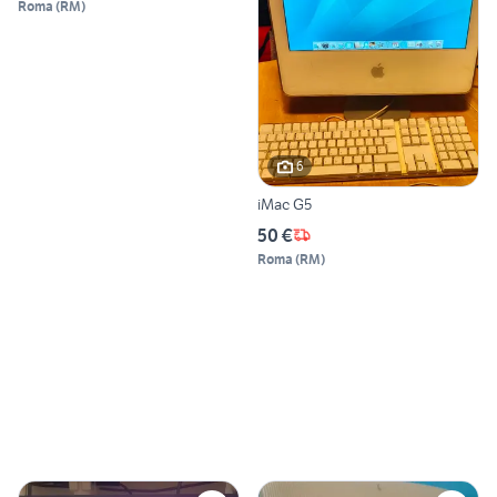
Roma
(
RM
)
6
iMac G5
50 €
Roma
(
RM
)