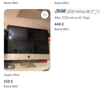
Roma
(
RM
)
Roma
(
RM
)
6
iMac 2019 retina 4K 32gb
440 €
Roma
(
RM
)
3
Apple iMac
150 €
Roma
(
RM
)