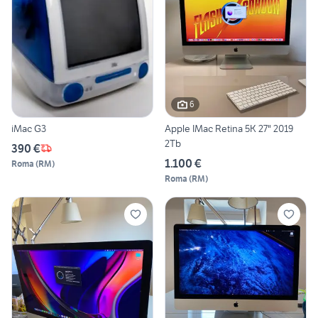
6
iMac G3
Apple IMac Retina 5K 27" 2019
2Tb
390 €
1.100 €
Roma
(
RM
)
Roma
(
RM
)