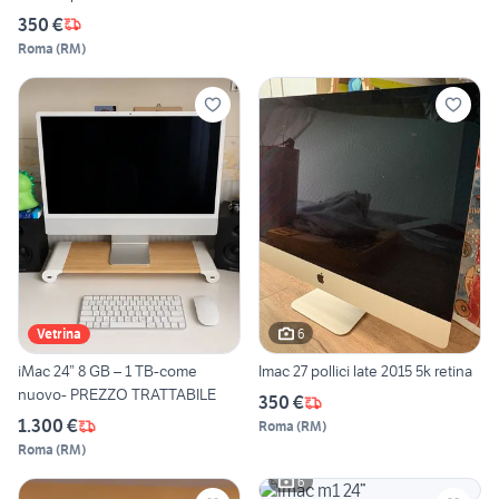
350 €
Roma
(
RM
)
6
Vetrina
iMac 24” 8 GB – 1 TB-come
Imac 27 pollici late 2015 5k retina
nuovo- PREZZO TRATTABILE
350 €
1.300 €
Roma
(
RM
)
Roma
(
RM
)
6