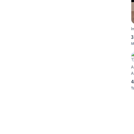
I
3
M
A
4
T