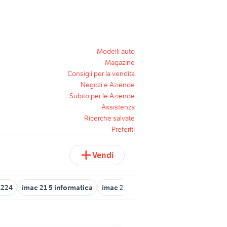
Modelli auto
Magazine
Consigli per la vendita
Negozi e Aziende
Subito per le Aziende
Assistenza
Ricerche salvate
Preferiti
Vendi
1224
imac 21 5 informatica
imac 2010
imac 21 informatica
im