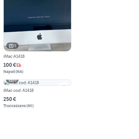
6
iMac A1418
100 €
Napoli
(
NA
)
6
iMac cod: A1418
250 €
Truccazzano
(
MI
)