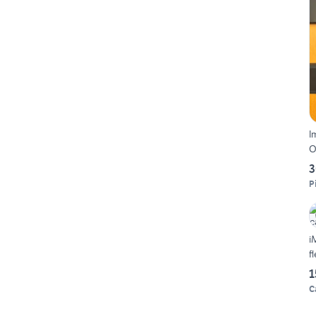
I
O
3
P
i
f
1
C