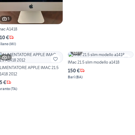
5
mac A1418
10 €
ilano
(
MI
)
3
3
IMac 21.5 slim modello a1418
LIMENTATORE APPLE IMAC 21.5
150 €
A1418 2012
Bari
(
BA
)
5 €
aranto
(
TA
)