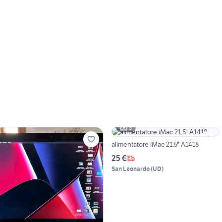
3
alimentatore iMac 21.5" A1418
25 €
San Leonardo
(
UD
)