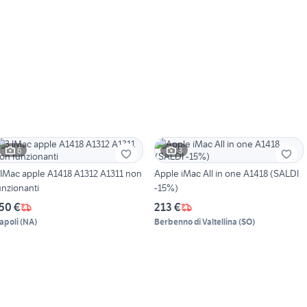
6
3
 IMac apple A1418 A1312 A1311 non
Apple iMac All in one A1418 (SALDI
unzionanti
-15%)
50 €
213 €
apoli
(
NA
)
Berbenno di Valtellina
(
SO
)