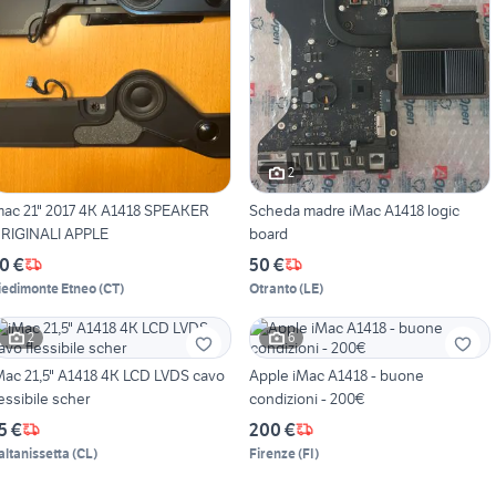
2
mac 21" 2017 4K A1418 SPEAKER
Scheda madre iMac A1418 logic
RIGINALI APPLE
board
0 €
50 €
iedimonte Etneo
(
CT
)
Otranto
(
LE
)
2
6
Mac 21,5" A1418 4K LCD LVDS cavo
Apple iMac A1418 - buone
lessibile scher
condizioni - 200€
5 €
200 €
altanissetta
(
CL
)
Firenze
(
FI
)