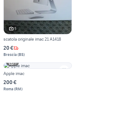
5
scatola originale imac 21 A1418
20 €
Brescia
(
BS
)
5
Apple imac
200 €
Roma
(
RM
)