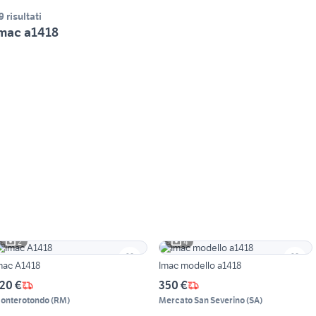
9 risultati
mac a1418
2
4
mac A1418
Imac modello a1418
20 €
350 €
onterotondo
(
RM
)
Mercato San Severino
(
SA
)