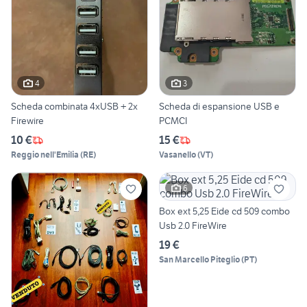
4
3
Scheda combinata 4xUSB + 2x
Scheda di espansione USB e
Firewire
PCMCI
10 €
15 €
Reggio nell'Emilia
(
RE
)
Vasanello
(
VT
)
6
Box ext 5,25 Eide cd 509 combo
Usb 2.0 FireWire
19 €
San Marcello Piteglio
(
PT
)