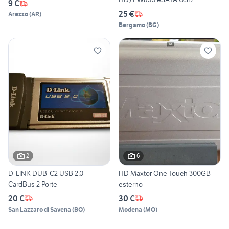
9 €
25 €
Arezzo
(
AR
)
Bergamo
(
BG
)
2
6
D-LINK DUB-C2 USB 2.0
HD Maxtor One Touch 300GB
CardBus 2 Porte
esterno
20 €
30 €
San Lazzaro di Savena
(
BO
)
Modena
(
MO
)