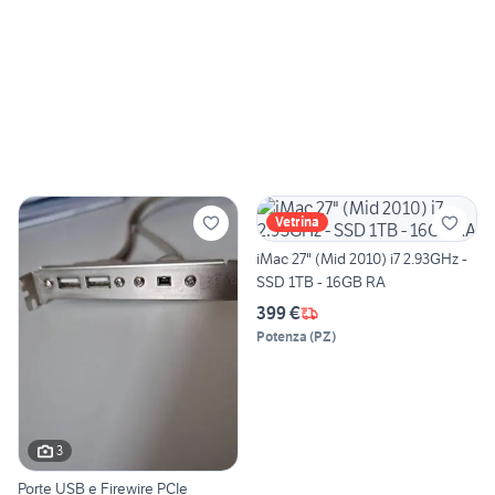
Vetrina
iMac 27" (Mid 2010) i7 2.93GHz -
SSD 1TB - 16GB RA
399 €
Potenza
(
PZ
)
3
Porte USB e Firewire PCIe