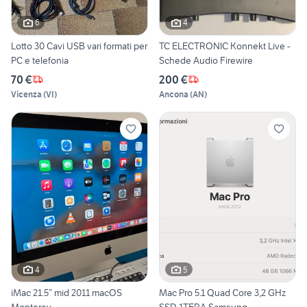
6
4
Lotto 30 Cavi USB vari formati per
TC ELECTRONIC Konnekt Live -
PC e telefonia
Schede Audio Firewire
70 €
200 €
Vicenza
(
VI
)
Ancona
(
AN
)
4
5
iMac 21.5” mid 2011 macOS
Mac Pro 5.1 Quad Core 3,2 GHz