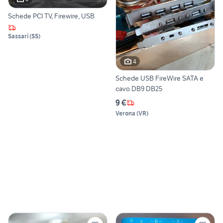
Schede PCI TV, Firewire, USB
Sassari
(
SS
)
4
Schede USB FireWire SATA e
cavo DB9 DB25
9 €
Verona
(
VR
)