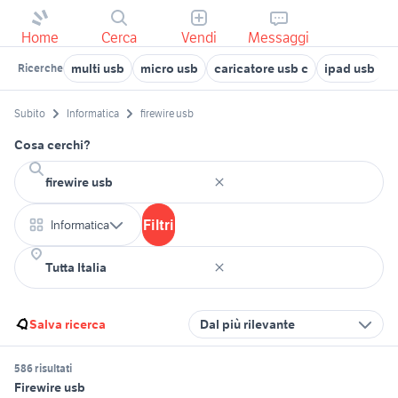
Home
Cerca
Vendi
Messaggi
multi usb
micro usb
caricatore usb c
ipad usb
t
Ricerche
Subito
Informatica
firewire usb
Cosa cerchi?
Filtri
Informatica
Salva ricerca
Dal più rilevante
586 risultati
Firewire usb