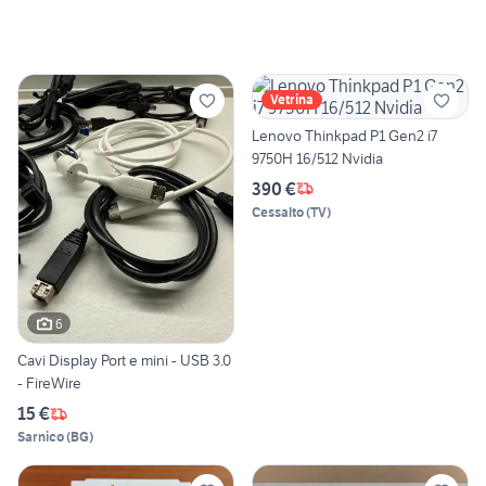
Vetrina
Lenovo Thinkpad P1 Gen2 i7
9750H 16/512 Nvidia
390 €
Cessalto
(
TV
)
6
Cavi Display Port e mini - USB 3.0
- FireWire
15 €
Sarnico
(
BG
)