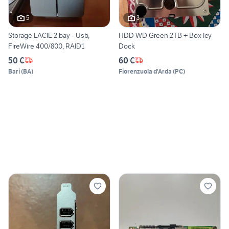
5
3
Storage LACIE 2 bay - Usb,
HDD WD Green 2TB + Box Icy
FireWire 400/800, RAID1
Dock
50 €
60 €
Bari
(
BA
)
Fiorenzuola d'Arda
(
PC
)