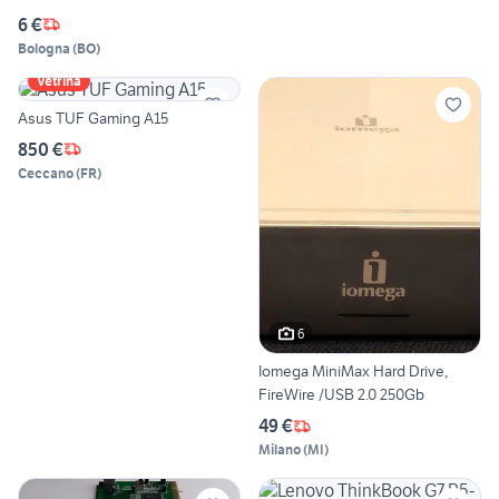
6 €
Bologna
(
BO
)
Vetrina
Asus TUF Gaming A15
850 €
Ceccano
(
FR
)
6
Iomega MiniMax Hard Drive,
FireWire /USB 2.0 250Gb
49 €
Milano
(
MI
)