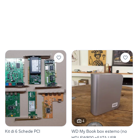
4
Kit di 6 Schede PCI
WD My Book box esterno (no
HD) FW800 eSATA USB