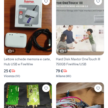
6
4
Lettore schede memoria e carte,
Hard Disk Maxtor OneTouch III
Hub USB e FireWire
750GB FireWire/USB
25 €
79 €
Vicenza
(
VI
)
Milano
(
MI
)
5