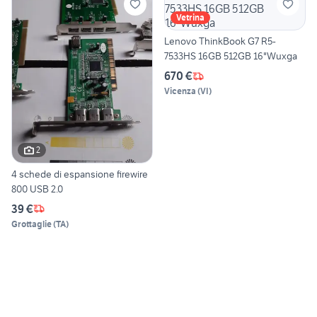
Vetrina
Lenovo ThinkBook G7 R5-
7533HS 16GB 512GB 16"Wuxga
670 €
Vicenza
(
VI
)
2
4 schede di espansione firewire
800 USB 2.0
39 €
Grottaglie
(
TA
)