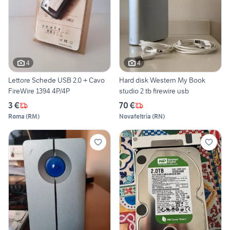
4
4
Lettore Schede USB 2.0 + Cavo
Hard disk Western My Book
FireWire 1394 4P/4P
studio 2 tb firewire usb
3 €
70 €
Roma
(
RM
)
Novafeltria
(
RN
)