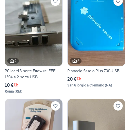
2
3
PCI card 3 porte Firewire IEEE
Pinnacle Studio Plus 700-USB
1394 e 2 porte USB
20 €
10 €
San Giorgio a Cremano
(
NA
)
Roma
(
RM
)