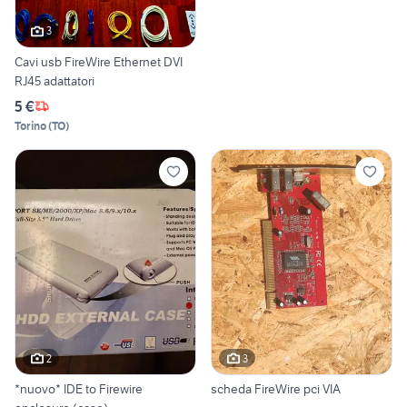
3
Cavi usb FireWire Ethernet DVI
RJ45 adattatori
5 €
Torino
(
TO
)
2
3
*nuovo* IDE to Firewire
scheda FireWire pci VIA