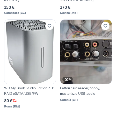
Monterey
SSD 1TERA Samsung
150 €
270 €
Catanzaro
(
CZ
)
Monza
(
MB
)
6
WD My Book Studio Edition 2TB
Lettori card reader, floppy,
RAID eSATA/USB/FW
masterizz e USB-audio
Catania
(
CT
)
80 €
Roma
(
RM
)