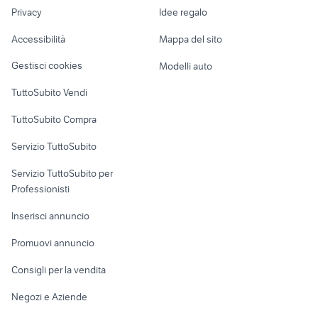
lavoro
sandisk 16gb
hub usb 3.0
Privacy
Idee regalo
Garage e box
Caravan e Camper
Accessibilità
Mappa del sito
Loft, mansarde e
Veicoli commerciali
altro
Gestisci cookies
Modelli auto
Case vacanza
TuttoSubito Vendi
Uffici e Locali
TuttoSubito Compra
commerciali
Servizio TuttoSubito
elettronica
per la casa e la
sports e hobby
Servizio TuttoSubito per
persona
Informatica
Animali
Professionisti
Arredamento e
Console e
Accessori per
Casalinghi
Inserisci annuncio
Videogiochi
animali
Elettrodomestici
Promuovi annuncio
Audio/Video
Musica e Film
Giardino e Fai da te
Consigli per la vendita
Fotografia
Libri e Riviste
Abbigliamento e
Negozi e Aziende
Telefonia
Strumenti Musicali
Accessori