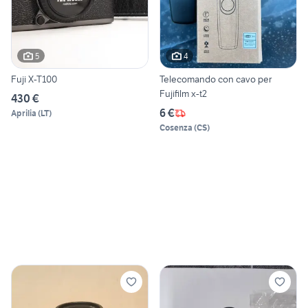
5
4
Fuji X-T100
Telecomando con cavo per
Fujifilm x-t2
430 €
6 €
Aprilia
(
LT
)
Cosenza
(
CS
)