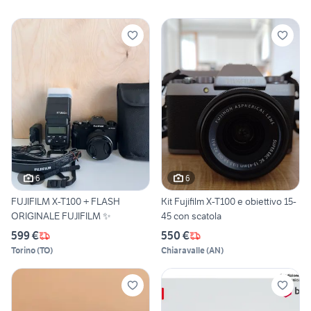
6
6
FUJIFILM X-T100 + FLASH
Kit Fujifilm X-T100 e obiettivo 15-
ORIGINALE FUJIFILM ✨
45 con scatola
599 €
550 €
Torino
(
TO
)
Chiaravalle
(
AN
)