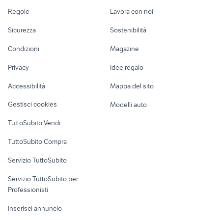
canon g7 mark ii
cinepresa anni 60
video
reflex d5600
Accessori Auto
Camere/Posti letto
Servizi
Regole
Lavora con noi
nikon p950 usata
nikon d1
pc monitor
hp hq-tre 71025
Moto e Scooter
Ville singole e a
Candidati in cerca di
parabola
Sicurezza
Sostenibilità
lumix fz50
schiera
lavoro
Accessori Moto
olympus 100-400 usato
sony dsc hx60 juza
Condizioni
Magazine
Terreni e rustici
Attrezzature di
nikon coolpix s210
canon 5d markiii
Nautica
lavoro
Privacy
Idee regalo
Garage e box
drone xiaomi
voigtlander vito
Caravan e Camper
Accessibilità
Mappa del sito
kyocera
fotocamere portogruaro
Loft, mansarde e
Veicoli commerciali
altro
Gestisci cookies
Modelli auto
Case vacanza
TuttoSubito Vendi
Uffici e Locali
TuttoSubito Compra
commerciali
Servizio TuttoSubito
elettronica
per la casa e la
sports e hobby
Servizio TuttoSubito per
persona
Informatica
Animali
Professionisti
Arredamento e
Console e
Accessori per
Casalinghi
Inserisci annuncio
Videogiochi
animali