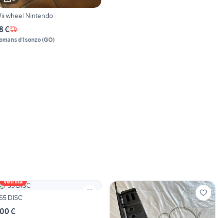
ii wheel Nintendo
8 €
omans d'Isonzo
(
GO
)
Vetrina
S5 DISC
00 €