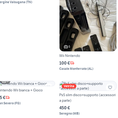
ergine Valsugana
(
TN
)
6
Wii Nintendo
100 €
Casale Monferrato
(
AL
)
6
Vetrina
intendo Wii bianca + Gioco
Ps5 slim disco+supporto (accessori
5 €
a parte)
an Severo
(
FG
)
450 €
Seregno
(
MB
)