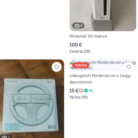
4
Nintendo Wii bianca
100 €
Caserta
(
CE
)
Vetrina
videogiochi Nintendo wii u (leggi
descrizione)
15 €
Torino
(
TO
)
3