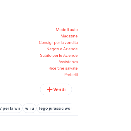
Modelli auto
Magazine
Consigli per la vendita
Negozi e Aziende
Subito per le Aziende
Assistenza
Ricerche salvate
Preferiti
Vendi
17 per la wii
wii u
lego jurassic world wii u
nintendo switch comp