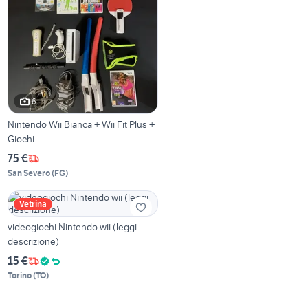
6
Nintendo Wii Bianca + Wii Fit Plus +
Giochi
75 €
San Severo
(
FG
)
Vetrina
videogiochi Nintendo wii (leggi
descrizione)
15 €
Torino
(
TO
)