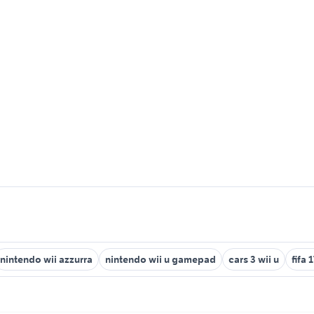
nintendo wii azzurra
nintendo wii u gamepad
cars 3 wii u
fifa 