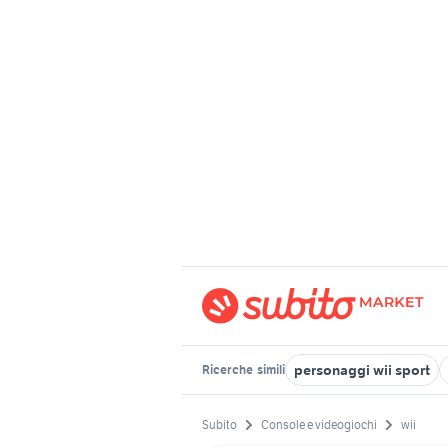
personaggi wii sport
Ricerche
simili
Subito
Console e videogiochi
wii