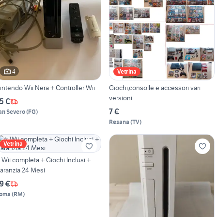
4
Vetrina
intendo Wii Nera + Controller Wii
Giochi,consolle e accessori vari
versioni
5 €
7 €
an Severo
(
FG
)
Resana
(
TV
)
Vetrina
 Wii completa + Giochi Inclusi +
aranzia 24 Mesi
9 €
oma
(
RM
)