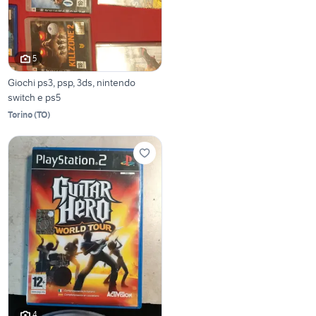
5
Giochi ps3, psp, 3ds, nintendo
switch e ps5
Torino
(
TO
)
4