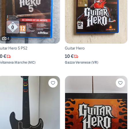
4
uitar Hero 5 PS2
Guitar Hero
0 €
10 €
ivitanova Marche
(
MC
)
Gazzo Veronese
(
VR
)