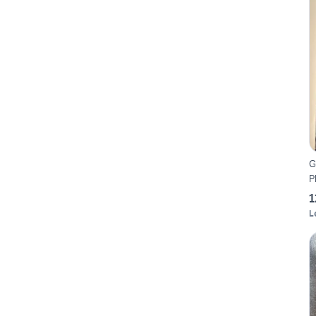
G
P
1
L