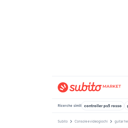
controller ps5 rosso
Ricerche
simili
Subito
Console e videogiochi
guitar he