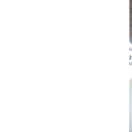
G
2
C