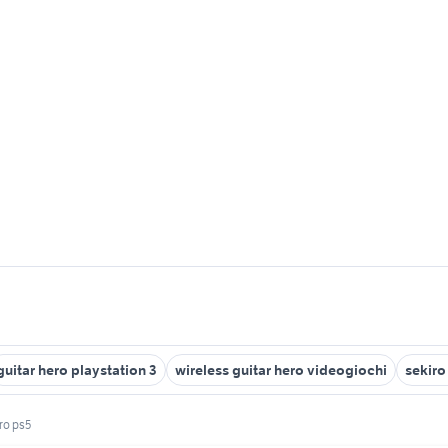
guitar hero playstation 3
wireless guitar hero videogiochi
sekiro
ro ps5