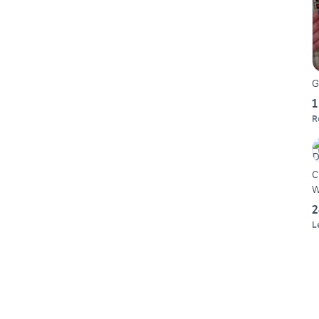
G
1
R
C
W
2
L