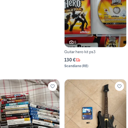
6
Guitar hero kit ps3
130 €
Scandiano
(
RE
)