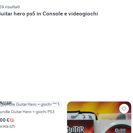
20 risultati
uitar hero ps5 in Console e videogiochi
3
undle Guitar Hero + giochi PS3
00 €
ormia
(
LT
)