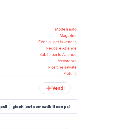
Modelli auto
Magazine
Consigli per la vendita
Negozi e Aziende
Subito per le Aziende
Assistenza
Ricerche salvate
Preferiti
Vendi
 ps5
giochi ps4 compatibili con ps5
ps5 rotta
ps5 ricondizion