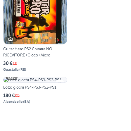
3
Guitar Hero PS2 Chitarra NO
RICEVITORE+Gioco+Micro
30 €
Guastalla
(
RE
)
6
Lotto giochi PS4-PS3-PS2-PS1
180 €
Alberobello
(
BA
)