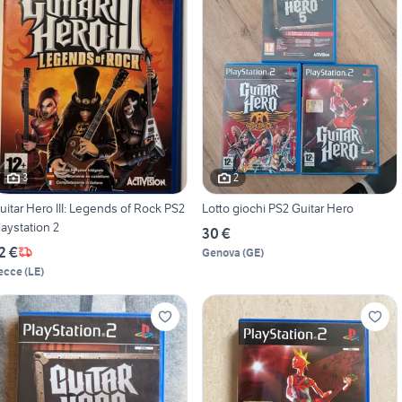
3
2
uitar Hero III: Legends of Rock PS2
Lotto giochi PS2 Guitar Hero
laystation 2
30 €
2 €
Genova
(
GE
)
ecce
(
LE
)