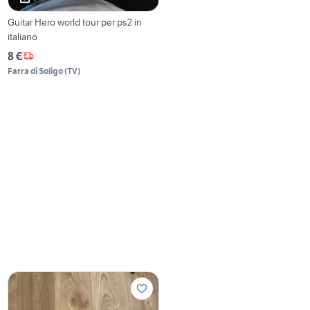
Guitar Hero world tour per ps2 in
italiano
8 €
Farra di Soligo
(
TV
)