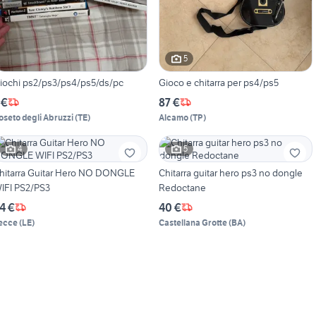
5
iochi ps2/ps3/ps4/ps5/ds/pc
Gioco e chitarra per ps4/ps5
 €
87 €
oseto degli Abruzzi
(
TE
)
Alcamo
(
TP
)
4
5
hitarra Guitar Hero NO DONGLE
Chitarra guitar hero ps3 no dongle
IFI PS2/PS3
Redoctane
4 €
40 €
ecce
(
LE
)
Castellana Grotte
(
BA
)