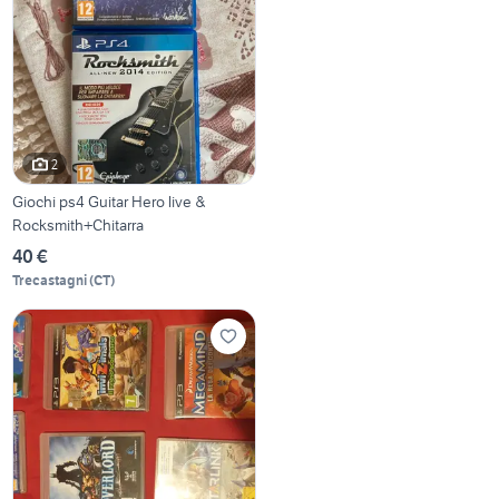
2
Giochi ps4 Guitar Hero live &
Rocksmith+Chitarra
40 €
Trecastagni
(
CT
)