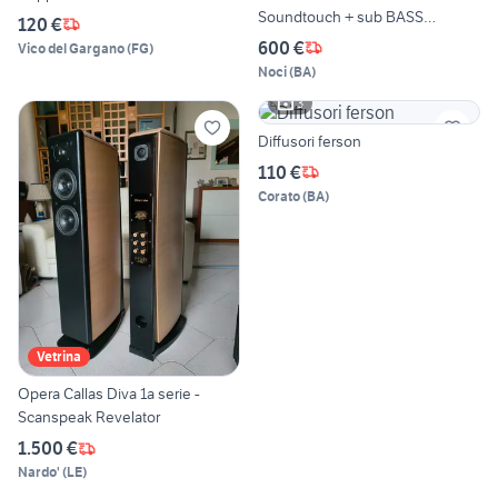
Soundtouch + sub BASS
120 €
MODUL
600 €
Vico del Gargano
(
FG
)
Noci
(
BA
)
3
Diffusori ferson
110 €
Corato
(
BA
)
Vetrina
Opera Callas Diva 1a serie -
Scanspeak Revelator
1.500 €
Nardo'
(
LE
)