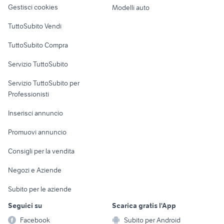
altro
Gestisci cookies
Modelli auto
Case vacanza
TuttoSubito Vendi
Uffici e Locali
TuttoSubito Compra
commerciali
Servizio TuttoSubito
elettronica
per la casa e la
sports e hobby
Servizio TuttoSubito per
persona
Informatica
Animali
Professionisti
Arredamento e
Console e
Accessori per
Casalinghi
Inserisci annuncio
Videogiochi
animali
Elettrodomestici
Promuovi annuncio
Audio/Video
Musica e Film
Giardino e Fai da te
Consigli per la vendita
Fotografia
Libri e Riviste
Abbigliamento e
Negozi e Aziende
Telefonia
Strumenti Musicali
Accessori
Subito per le aziende
Sports
Tutto per i bambini
Seguici su
Scarica gratis l'App
Biciclette
Facebook
Subito per Android