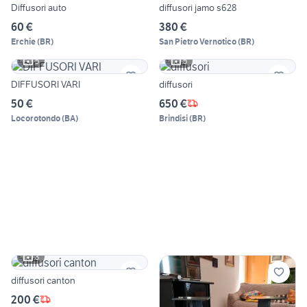
Diffusori auto
diffusori jamo s628
60 €
380 €
Erchie
(
BR
)
San Pietro Vernotico
(
BR
)
5
5
DIFFUSORI VARI
diffusori
50 €
650 €
Locorotondo
(
BA
)
Brindisi
(
BR
)
3
diffusori canton
200 €