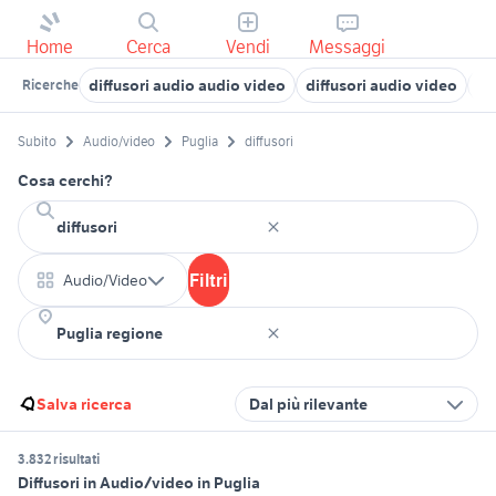
Home
Cerca
Vendi
Messaggi
diffusori audio audio video
diffusori audio video
di
Ricerche
Subito
Audio/video
Puglia
diffusori
Cosa cerchi?
Filtri
Audio/Video
Salva ricerca
Dal più rilevante
3.832 risultati
Diffusori in Audio/video in Puglia