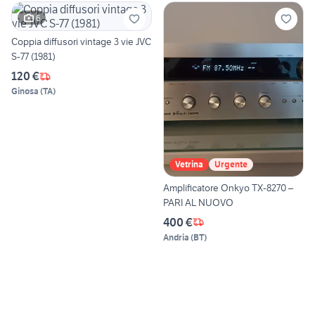
6
Coppia diffusori vintage 3 vie JVC
S-77 (1981)
120 €
Ginosa
(
TA
)
Vetrina
Urgente
Amplificatore Onkyo TX-8270 –
PARI AL NUOVO
400 €
Andria
(
BT
)