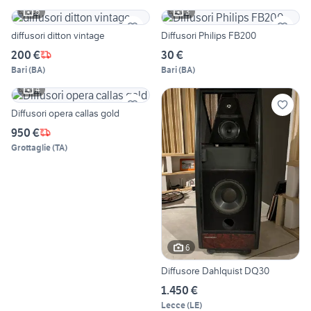
5
3
diffusori ditton vintage
Diffusori Philips FB200
200 €
30 €
Bari
(
BA
)
Bari
(
BA
)
4
Diffusori opera callas gold
950 €
Grottaglie
(
TA
)
6
Diffusore Dahlquist DQ30
1.450 €
Lecce
(
LE
)