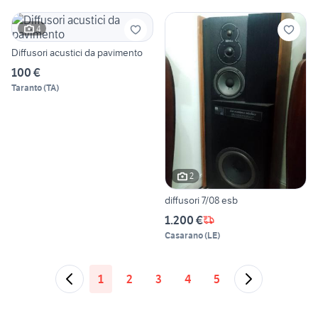
4
Diffusori acustici da pavimento
100 €
Taranto
(
TA
)
2
diffusori 7/08 esb
1.200 €
Casarano
(
LE
)
1
2
3
4
5