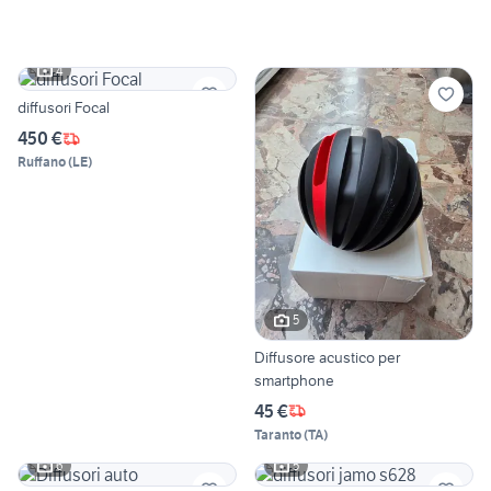
4
diffusori Focal
450 €
Ruffano
(
LE
)
5
Diffusore acustico per
smartphone
45 €
Taranto
(
TA
)
6
5