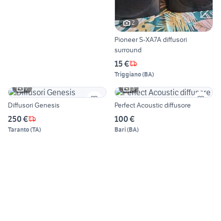
2
Pioneer S-XA7A diffusori
surround
15 €
Triggiano
(
BA
)
2
3
Diffusori Genesis
Perfect Acoustic diffusore
250 €
100 €
Taranto
(
TA
)
Bari
(
BA
)