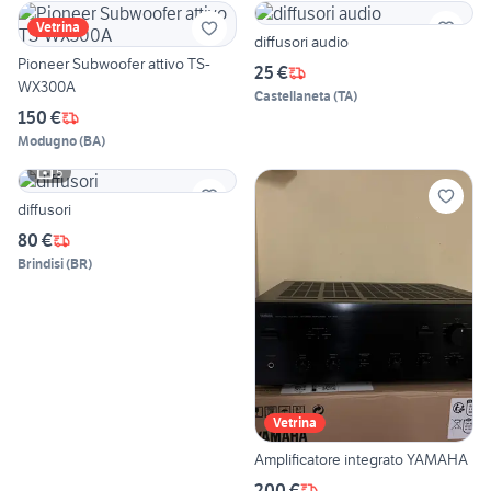
Vetrina
diffusori audio
Pioneer Subwoofer attivo TS-
25 €
WX300A
Castellaneta
(
TA
)
150 €
Modugno
(
BA
)
5
diffusori
80 €
Brindisi
(
BR
)
Vetrina
Amplificatore integrato YAMAHA
200 €