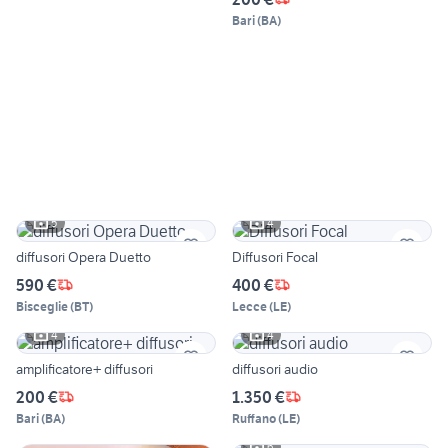
Bari
(
BA
)
5
4
diffusori Opera Duetto
Diffusori Focal
590 €
400 €
Bisceglie
(
BT
)
Lecce
(
LE
)
4
4
amplificatore+ diffusori
diffusori audio
200 €
1.350 €
Bari
(
BA
)
Ruffano
(
LE
)
6