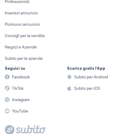
Professionisti
Arredamento e
Console e
Accessori per
Casalinghi
Inserisci annuncio
Videogiochi
animali
Elettrodomestici
Promuovi annuncio
Audio/Video
Musica e Film
Giardino e Fai da te
Consigli per la vendita
Fotografia
Libri e Riviste
Abbigliamento e
Negozi e Aziende
Telefonia
Strumenti Musicali
Accessori
Subito per le aziende
Sports
Tutto per i bambini
Seguici su
Scarica gratis l'App
Biciclette
Facebook
Subito per Android
Collezionismo
TikTok
Subito per iOS
Instagram
YouTube