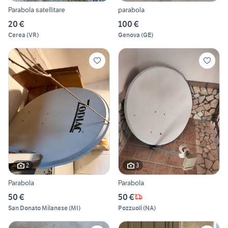
Parabola satellitare
parabola
20 €
100 €
Cerea
(
VR
)
Genova
(
GE
)
2
3
Parabola
Parabola
50 €
50 €
San Donato Milanese
(
MI
)
Pozzuoli
(
NA
)