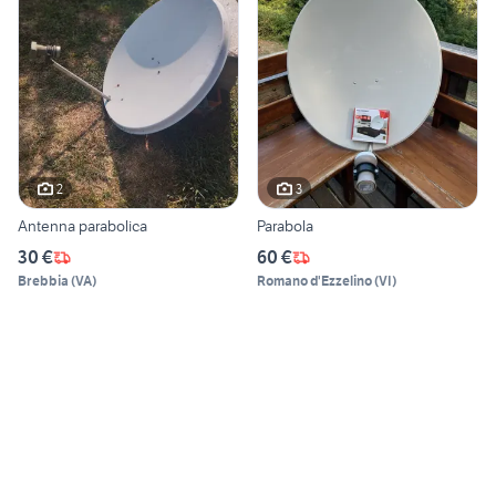
2
3
Antenna parabolica
Parabola
30 €
60 €
Brebbia
(
VA
)
Romano d'Ezzelino
(
VI
)