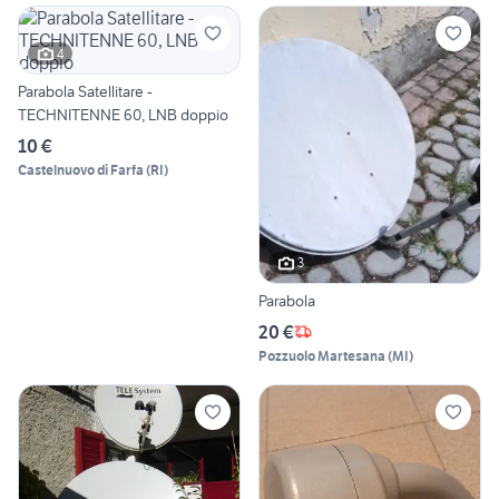
4
Parabola Satellitare -
TECHNITENNE 60, LNB doppio
10 €
Castelnuovo di Farfa
(
RI
)
3
Parabola
20 €
Pozzuolo Martesana
(
MI
)