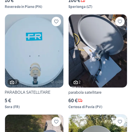
10 €
100 €
Roveredo in Piano
(
PN
)
Sperlonga
(
LT
)
3
2
PARABOLA SATELLITARE
parabola satellitare
5 €
60 €
Sora
(
FR
)
Certosa di Pavia
(
PV
)