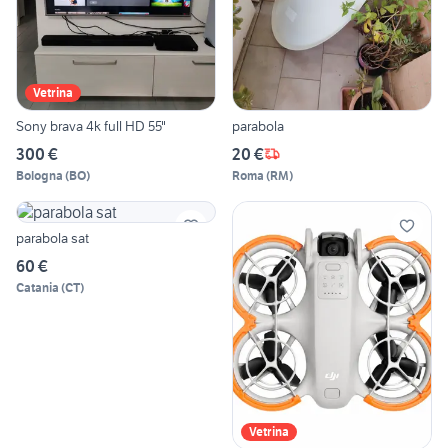
Vetrina
Sony brava 4k full HD 55"
parabola
300 €
20 €
Bologna
(
BO
)
Roma
(
RM
)
parabola sat
60 €
Catania
(
CT
)
Vetrina