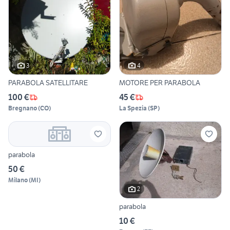
3
4
PARABOLA SATELLITARE
MOTORE PER PARABOLA
100 €
45 €
Bregnano
(
CO
)
La Spezia
(
SP
)
parabola
50 €
Milano
(
MI
)
2
parabola
10 €