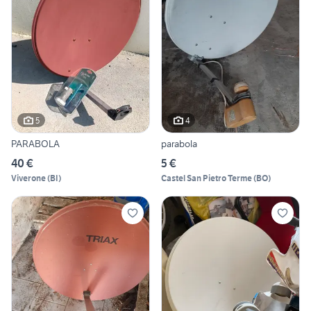
5
4
PARABOLA
parabola
40 €
5 €
Viverone
(
BI
)
Castel San Pietro Terme
(
BO
)