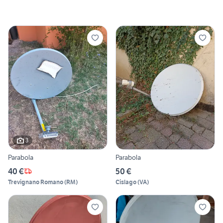
3
Parabola
Parabola
40 €
50 €
Trevignano Romano
(
RM
)
Cislago
(
VA
)