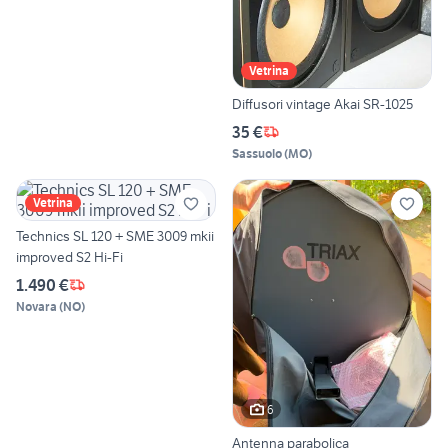
Vetrina
Diffusori vintage Akai SR-1025
35 €
Sassuolo
(
MO
)
Vetrina
Technics SL 120 + SME 3009 mkii
improved S2 Hi-Fi
1.490 €
Novara
(
NO
)
6
Antenna parabolica