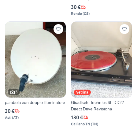
30 €
Rende
(
CS
)
6
Vetrina
parabola con doppio illuminatore
Giradischi Technics SL-DD22
Direct Drive Revisiona
20 €
130 €
Asti
(
AT
)
Calliano TN
(
TN
)