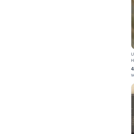
U
H
4
V