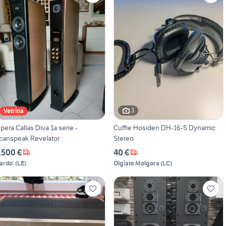
3
Vetrina
pera Callas Diva 1a serie -
Cuffie Hosiden DH-16-S Dynamic
canspeak Revelator
Stereo
.500 €
40 €
ardo'
(
LE
)
Olgiate Molgora
(
LC
)