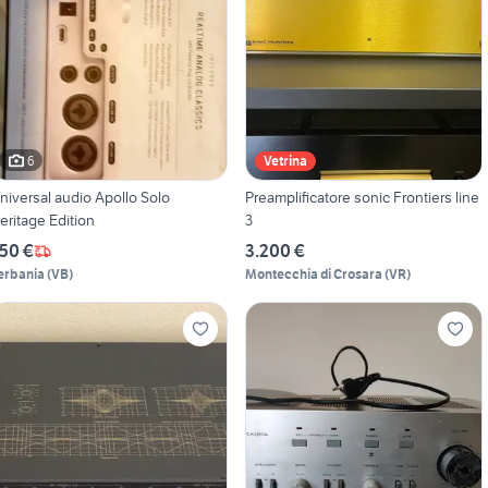
6
Vetrina
niversal audio Apollo Solo
Preamplificatore sonic Frontiers line
eritage Edition
3
50 €
3.200 €
erbania
(
VB
)
Montecchia di Crosara
(
VR
)