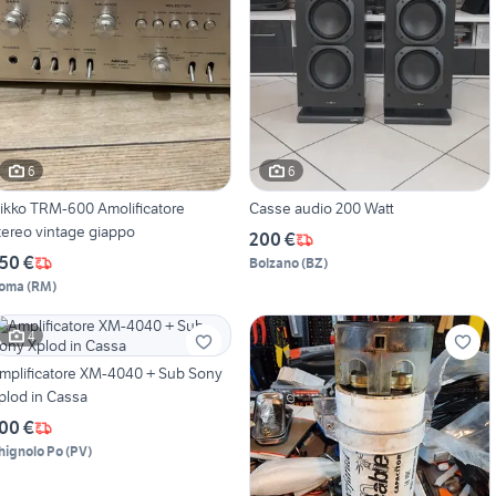
6
6
ikko TRM-600 Amolificatore
Casse audio 200 Watt
tereo vintage giappo
200 €
50 €
Bolzano
(
BZ
)
oma
(
RM
)
4
mplificatore XM-4040 + Sub Sony
plod in Cassa
00 €
hignolo Po
(
PV
)