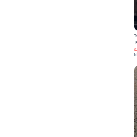
T
T
N