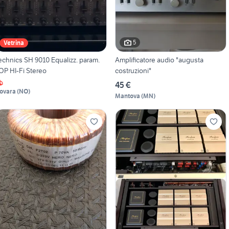
5
Vetrina
echnics SH 9010 Equalizz. param.
Amplificatore audio "augusta
OP HI-Fi Stereo
costruzioni"
45 €
ovara
(
NO
)
Mantova
(
MN
)