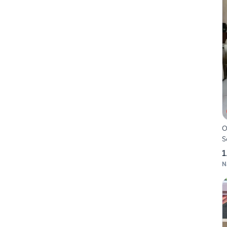
O
S
1
N