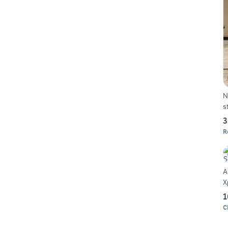
N
s
3
R
A
X
1
C