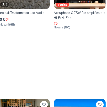
6
Vetrina
oroidali Trasformatori uso Audio
Accuphase C 270V Pre amplificatore
HI-Fi Hi-End
0 €
hiavari
(
GE
)
Novara
(
NO
)