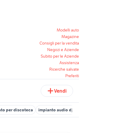
Modelli auto
Magazine
Consigli per la vendita
Negozi e Aziende
Subito per le Aziende
Assistenza
Ricerche salvate
Preferiti
Vendi
ato per discoteca
impianto audio dj
diffusori audio video Puglia