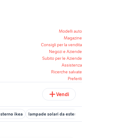
Modelli auto
Magazine
Consigli per la vendita
Negozi e Aziende
Subito per le Aziende
Assistenza
Ricerche salvate
Preferiti
Vendi
esterno ikea
lampade solari da esterno potenti
pavimenti in wpc 