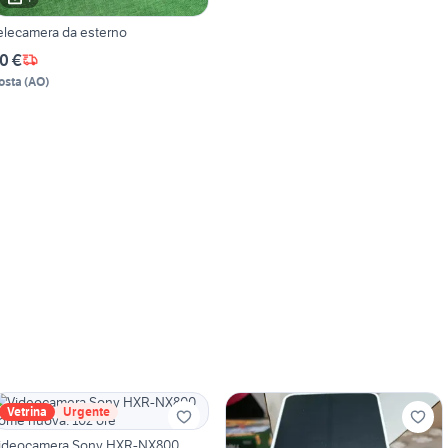
elecamera da esterno
0 €
osta
(
AO
)
Vetrina
Urgente
ideocamera Sony HXR-NX800