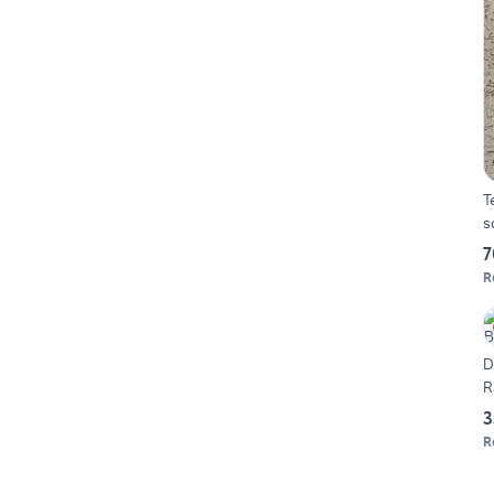
T
s
7
R
D
3
R