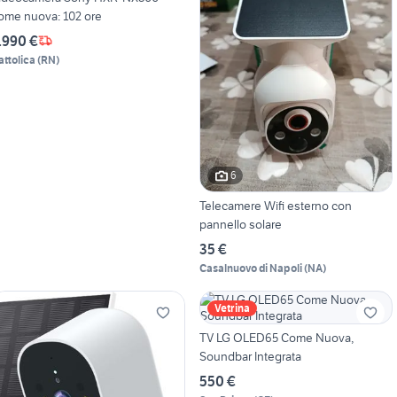
ome nuova: 102 ore
.990 €
attolica
(
RN
)
6
Telecamere Wifi esterno con
pannello solare
35 €
Casalnuovo di Napoli
(
NA
)
Vetrina
TV LG OLED65 Come Nuova,
Soundbar Integrata
550 €