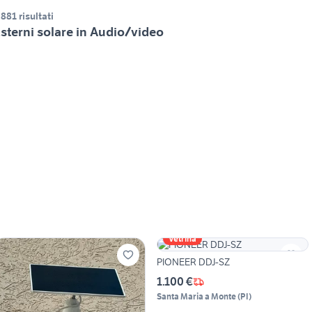
.881 risultati
sterni solare in Audio/video
Vetrina
PIONEER DDJ-SZ
1.100 €
Santa Maria a Monte
(
PI
)