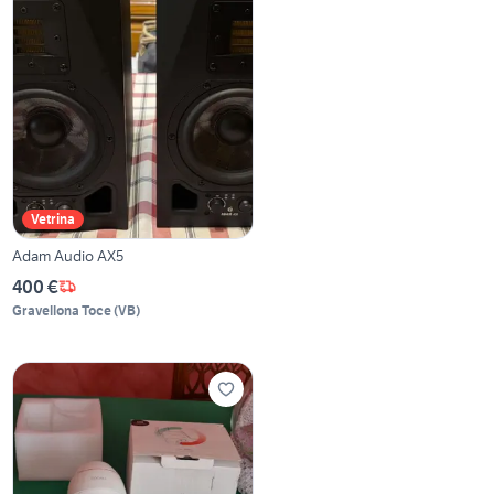
Vetrina
Adam Audio AX5
400 €
Gravellona Toce
(
VB
)