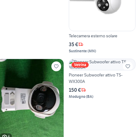
Telecamera esterno solare
35 €
Sustinente
(
MN
)
Vetrina
Pioneer Subwoofer attivo TS-
WX300A
150 €
Modugno
(
BA
)
4