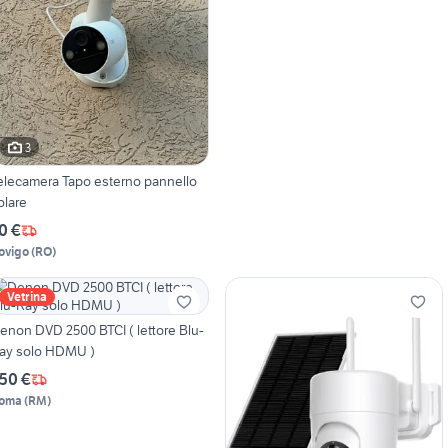
3
elecamera Tapo esterno pannello
olare
0 €
ovigo
(
RO
)
Vetrina
enon DVD 2500 BTCI ( lettore Blu-
Ray solo HDMU )
50 €
oma
(
RM
)