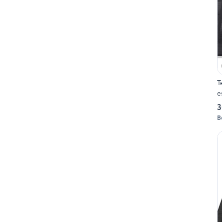
T
e
3
Be