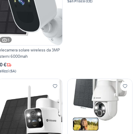
San Prisco
(
CE
)
6
elecamera solare wireless da 3MP
sterni 6000mah
0 €
llizzi
(
SA
)