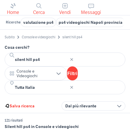
Home
Cerca
Vendi
Messaggi
valutazione ps4
ps4 videogiochi Napoli provincia
s
Ricerche
Subito
Console e videogiochi
silent hill ps4
Cosa cerchi?
Console e
Filtri
Videogiochi
Salva ricerca
Dal più rilevante
121 risultati
Silent hill ps4 in Console e videogiochi