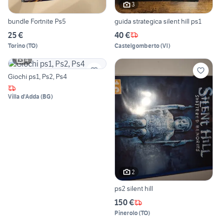
3
bundle Fortnite Ps5
guida strategica silent hill ps1
25 €
40 €
Torino
(
TO
)
Castelgomberto
(
VI
)
4
Giochi ps1, Ps2, Ps4
Villa d'Adda
(
BG
)
2
ps2 silent hill
150 €
Pinerolo
(
TO
)