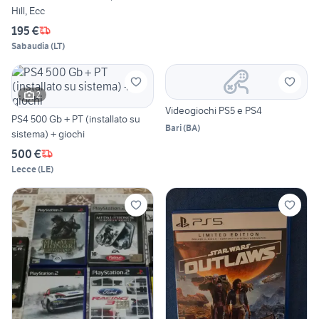
Hill, Ecc
195 €
Sabaudia
(
LT
)
2
Videogiochi PS5 e PS4
PS4 500 Gb + PT (installato su
Bari
(
BA
)
sistema) + giochi
500 €
Lecce
(
LE
)