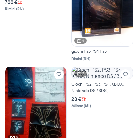
700 €
Rimini
(
RN
)
6
giochi Ps5 PS4 Ps3
Rimini
(
RN
)
2
Giochi PS2, PS3, PS4, XBOX,
Nintendo DS / 3DS,
20 €
Milano
(
MI
)
6