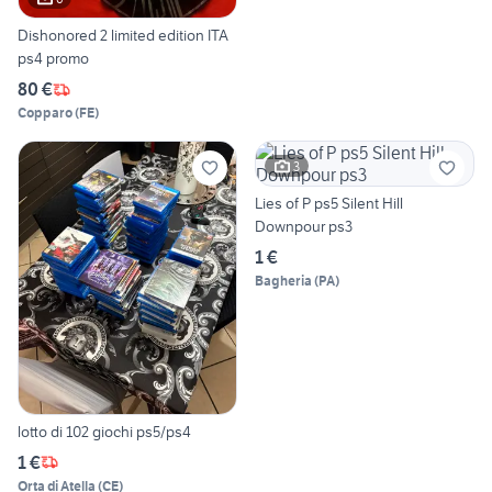
Dishonored 2 limited edition ITA
ps4 promo
80 €
Copparo
(
FE
)
3
Lies of P ps5 Silent Hill
Downpour ps3
1 €
Bagheria
(
PA
)
lotto di 102 giochi ps5/ps4
1 €
Orta di Atella
(
CE
)