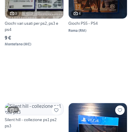
3
4
Giochi vari usati per ps2, ps3 e
Giochi PS5 - PS4
ps4
Roma
(
RM
)
9 €
Montefano
(
MC
)
6
Silent hill - collezione ps1 ps2
ps3