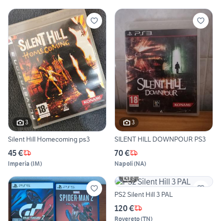
3
3
Silent Hill Homecoming ps3
SILENT HILL DOWNPOUR PS3
45 €
70 €
Imperia
(
IM
)
Napoli
(
NA
)
3
PS2 Silent Hill 3 PAL
120 €
Rovereto
(
TN
)