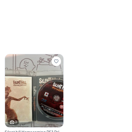
3
Silent hill Homecoming PS3 Pal