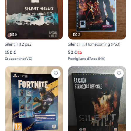
6
3
Silent Hill 2 ps2
Silent Hill: Homecoming (PS3)
150 €
50 €
Crescentino
(
VC
)
Pomigliano d'Arco
(
NA
)