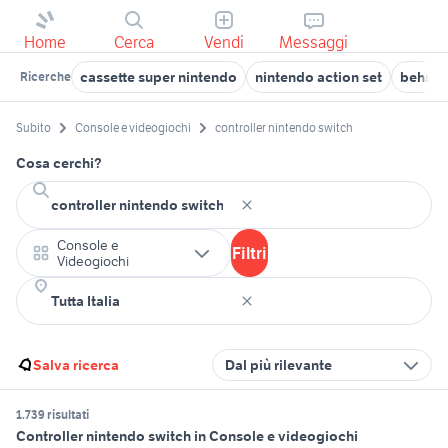
Home
Cerca
Vendi
Messaggi
cassette super nintendo
nintendo action set
behring
Ricerche
Subito
Console e videogiochi
controller nintendo switch
Cosa cerchi?
Console e
Filtri
Videogiochi
Salva ricerca
Dal più rilevante
1.739 risultati
Controller nintendo switch in Console e videogiochi