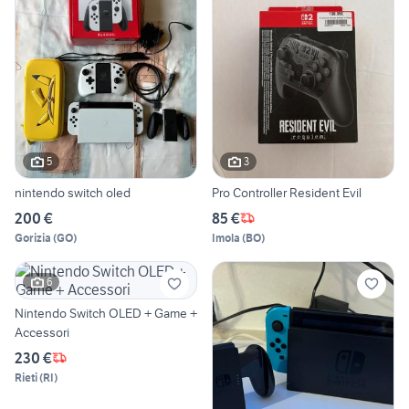
5
3
nintendo switch oled
Pro Controller Resident Evil
200 €
85 €
Gorizia
(
GO
)
Imola
(
BO
)
6
Nintendo Switch OLED + Game +
Accessori
230 €
Rieti
(
RI
)