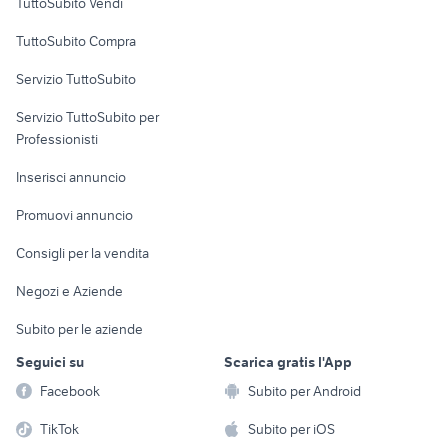
TuttoSubito Vendi
Uffici e Locali
TuttoSubito Compra
commerciali
Servizio TuttoSubito
elettronica
per la casa e la
sports e hobby
Servizio TuttoSubito per
persona
Informatica
Animali
Professionisti
Arredamento e
Console e
Accessori per
Casalinghi
Inserisci annuncio
Videogiochi
animali
Elettrodomestici
Promuovi annuncio
Audio/Video
Musica e Film
Giardino e Fai da te
Consigli per la vendita
Fotografia
Libri e Riviste
Abbigliamento e
Negozi e Aziende
Telefonia
Strumenti Musicali
Accessori
Subito per le aziende
Sports
Tutto per i bambini
Seguici su
Scarica gratis l'App
Biciclette
Facebook
Subito per Android
Collezionismo
TikTok
Subito per iOS