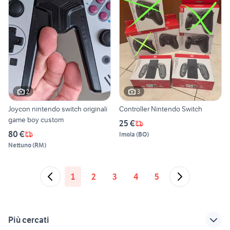
2
3
Joycon nintendo switch originali
Controller Nintendo Switch
game boy custom
25 €
80 €
Imola
(
BO
)
Nettuno
(
RM
)
1
2
3
4
5
Più cercati