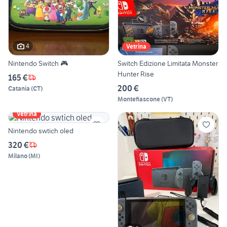
4
Vetrina
Nintendo Switch 🎮
Switch Edizione Limitata Monster
Hunter Rise
165 €
200 €
Catania
(
CT
)
Montefiascone
(
VT
)
Vetrina
Nintendo swtich oled
320 €
Milano
(
MI
)