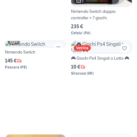
6
Nintendo Switch doppio
controller + 7 giochi
235 €
Cefalu'
(
PA
)
6
Vetrina
Nintendo Switch
🎮 Giochi Ps4 Singoli o Lotto 🎮
145 €
10 €
Pescara
(
PE
)
Siracusa
(
SR
)