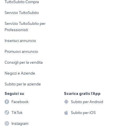
TuttoSubito Compra
commerciali
Servizio TuttoSubito
elettronica
per la casa e la
sports e hobby
Servizio TuttoSubito per
persona
Informatica
Animali
Professionisti
Arredamento e
Console e
Accessori per
Casalinghi
Inserisci annuncio
Videogiochi
animali
Elettrodomestici
Promuovi annuncio
Audio/Video
Musica e Film
Giardino e Fai da te
Consigli per la vendita
Fotografia
Libri e Riviste
Abbigliamento e
Negozi e Aziende
Telefonia
Strumenti Musicali
Accessori
Subito per le aziende
Sports
Tutto per i bambini
Seguici su
Scarica gratis l'App
Biciclette
Facebook
Subito per Android
Collezionismo
TikTok
Subito per iOS
Instagram