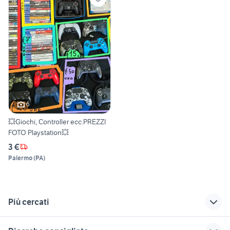
6
💥Giochi, Controller ecc.PREZZI
FOTO Playstation💥
3 €
Palermo
(
PA
)
Più cercati
Correlati
Richerche simili
Suggerimenti