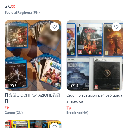
5 €
Sesto al Reghena
(
PN
)
3
5
⛩️💪🏻GIOCHI PS4 AZIONE💪🏻
Giochi playstation ps4 ps5 guida
⛩️
strategica
Cuneo
(
CN
)
Ercolano
(
NA
)