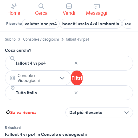
Home
Cerca
Vendi
Messaggi
valutazione ps4
bonetti usato 4x4 lombardia
rav 4 
Ricerche
Subito
Console e videogiochi
fallout 4 vr ps4
Cosa cerchi?
Console e
Filtri
Videogiochi
Salva ricerca
Dal più rilevante
5 risultati
Fallout 4 vr ps4 in Console e videogiochi