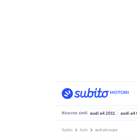
audi a4 2011
audi a4 
Ricerche
simili
Subito
Auto
audi a4 coupe