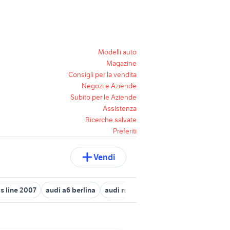
Modelli auto
Magazine
Consigli per la vendita
Negozi e Aziende
Subito per le Aziende
Assistenza
Ricerche salvate
Preferiti
Vendi
 s line 2007
audi a6 berlina
audi rs
audi a4 1999
audi sq5 usa