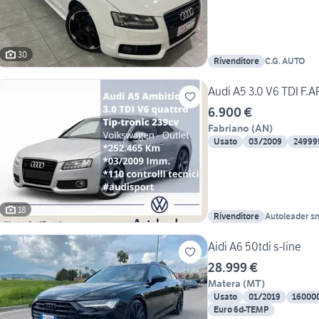
30
Rivenditore
C.G. AUTO
Audi A5 3.0 V6 TDI F.A
6.900 €
Fabriano
(
AN
)
Usato
03/2009
24999
18
Rivenditore
Autoleader s
Aidi A6 50tdi s-line
28.999 €
Matera
(
MT
)
Usato
01/2019
16000
Euro 6d-TEMP