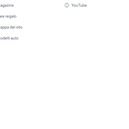
i
Fotografia
Giardino 
agazine
YouTube
Attrezzature di lavoro
Telefonia
Abbigli
dee regalo
Accesso
e altro
appa del sito
Tutto per
odelli auto