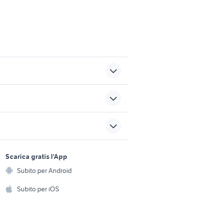
panda 4x4 auto Verona
sicilia
provincia
renault clio incidentata
sports e hobby
 opening
a
Scarica gratis l'App
f350
Animali
Subito per Android
ento e
 lega ford
Accessori per animali
nsu prinz 4 accessori auto
hi
Subito per iOS
Musica e Film
omestici