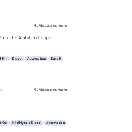
Mostra numero
P. quattro Ambition Coupè
9 Km
Diesel
Automatico
Euro 5
Mostra numero
nc
0 Km
Mild Hybrid Diesel
Automatico