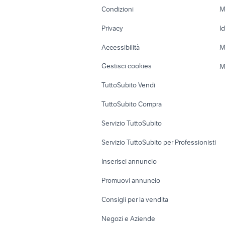
Accessori Moto
Terreni e rustic
Condizioni
M
Nautica
Garage e box
Privacy
I
Caravan e Camper
Loft, mansarde 
Accessibilità
M
Veicoli commerciali
Case vacanza
Gestisci cookies
M
Uffici e Locali
TuttoSubito Vendi
commerciali
TuttoSubito Compra
Servizio TuttoSubito
Servizio TuttoSubito per Professionisti
Inserisci annuncio
Promuovi annuncio
Consigli per la vendita
Negozi e Aziende