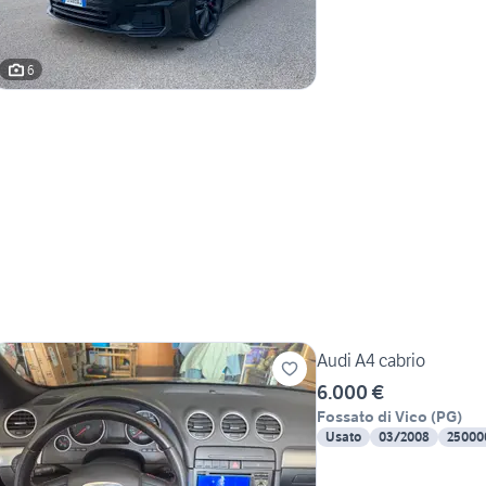
6
Audi A4 cabrio
6.000 €
Fossato di Vico
(
PG
)
Usato
03/2008
25000