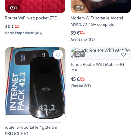
2
4
Router WiFi web pocket ZTE
Modem WiFi portatile Alcatel
MW70VK 4G+ completo
30 €
39 €
Porto Empedocle
(
AG
)
Arenzano
(
GE
)
5
Tenda Router WiFI Mobile 4G
LTE
45 €
Viterbo
(
VT
)
router wifi portatile 4g zte tim
SBLOCCATO