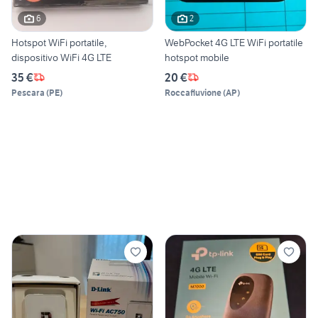
6
2
Hotspot WiFi portatile,
WebPocket 4G LTE WiFi portatile
dispositivo WiFi 4G LTE
hotspot mobile
35 €
20 €
Pescara
(
PE
)
Roccafluvione
(
AP
)