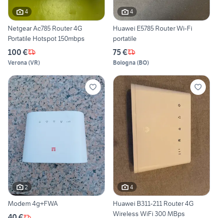
4
4
Netgear Ac785 Router 4G
Huawei E5785 Router Wi-Fi
Portatile Hotspot 150mbps
portatile
100 €
75 €
Verona
(
VR
)
Bologna
(
BO
)
2
4
Modem 4g+FWA
Huawei B311-211 Router 4G
Wireless WiFi 300 MBps
40 €