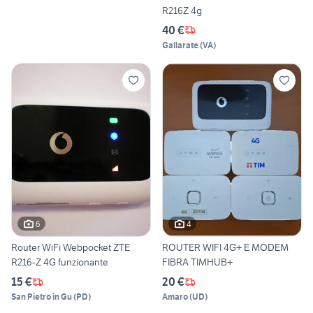
R216Z 4g
40 €
Gallarate
(
VA
)
6
4
Router WiFi Webpocket ZTE
ROUTER WIFI 4G+ E MODEM
R216-Z 4G funzionante
FIBRA TIMHUB+
15 €
20 €
San Pietro in Gu
(
PD
)
Amaro
(
UD
)