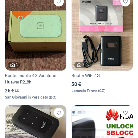
3
2
Router mobile 4G Vodafone
Router WiFi 4G
Huawei R218h
50 €
26 €
Lamezia Terme
(
CZ
)
San Giovanni in Persiceto
(
BO
)