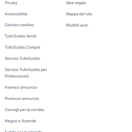
Privacy
Idee regalo
Garage e box
stampante epson bx305f
canon pixma mg2550s
Caravan e Camper
Accessibilità
Mappa del sito
Loft, mansarde e
Veicoli commerciali
altro
Gestisci cookies
Modelli auto
Case vacanza
TuttoSubito Vendi
Uffici e Locali
TuttoSubito Compra
commerciali
Servizio TuttoSubito
elettronica
per la casa e la
sports e hobby
Servizio TuttoSubito per
persona
Informatica
Animali
Professionisti
Arredamento e
Console e
Accessori per
Casalinghi
Inserisci annuncio
Videogiochi
animali
Elettrodomestici
Promuovi annuncio
Audio/Video
Musica e Film
Giardino e Fai da te
Consigli per la vendita
Fotografia
Libri e Riviste
Abbigliamento e
Negozi e Aziende
Telefonia
Strumenti Musicali
Accessori
Subito per le aziende