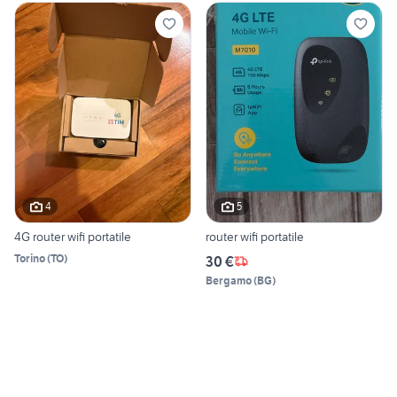
4
5
4G router wifi portatile
router wifi portatile
Torino
(
TO
)
30 €
Bergamo
(
BG
)