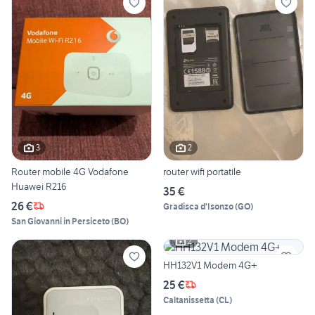
3
2
Router mobile 4G Vodafone
router wifi portatile
Huawei R216
35 €
26 €
Gradisca d'Isonzo
(
GO
)
San Giovanni in Persiceto
(
BO
)
2
HH132V1 Modem 4G+
25 €
Caltanissetta
(
CL
)