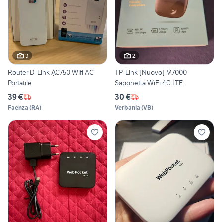
3
2
Router D-Link ẠC750 Wifi AC
TP-Link [Nuovo] M7000
Portatile
Saponetta WiFi 4G LTE
39 €
30 €
Faenza
(
RA
)
Verbania
(
VB
)