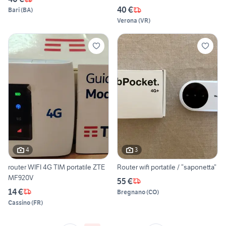
40 €
Bari
(
BA
)
Verona
(
VR
)
4
3
router WIFI 4G TIM portatile ZTE
Router wifi portatile / “saponetta”
MF920V
55 €
14 €
Bregnano
(
CO
)
Cassino
(
FR
)