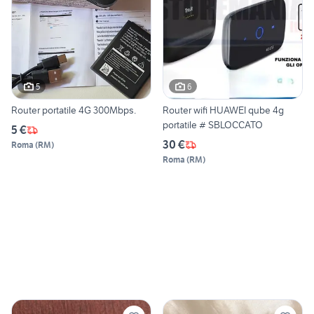
5
6
Router portatile 4G 300Mbps.
Router wifi HUAWEI qube 4g
portatile # SBLOCCATO
5 €
30 €
Roma
(
RM
)
Roma
(
RM
)