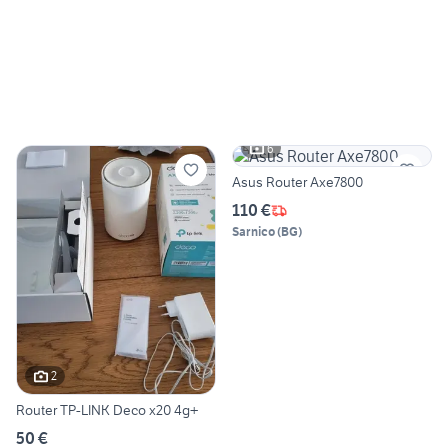
6
Asus Router Axe7800
110 €
Sarnico
(
BG
)
2
Router TP-LINK Deco x20 4g+
50 €