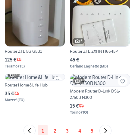
5
Router ZTE 5G G5B1
Router ZTE ZXHN H6645P
125 €
45 €
Teramo
(
TE
)
Ceriano Laghetto
(
MB
)
2
3
Router Home&Life Hub
Modem Router D-Link DSL-
35 €
2750B N300
Mazze'
(
TO
)
15 €
Torino
(
TO
)
1
2
3
4
5