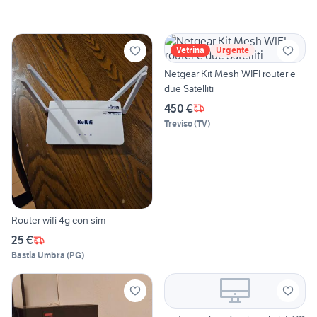
Vetrina
Urgente
Netgear Kit Mesh WIFI router e
due Satelliti
450 €
Treviso
(
TV
)
Router wifi 4g con sim
25 €
Bastia Umbra
(
PG
)