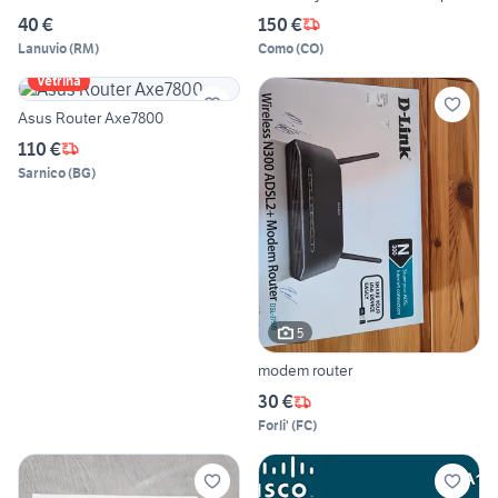
40 €
150 €
Lanuvio
(
RM
)
Como
(
CO
)
Vetrina
Asus Router Axe7800
110 €
Sarnico
(
BG
)
5
modem router
30 €
Forli'
(
FC
)