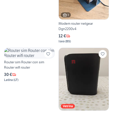
3
Modem router netgear
Dgn2200v4
12 €
Iseo
(
BS
)
Router sim Router con sim
Router wifi router
30 €
Latina
(
LT
)
Vetrina