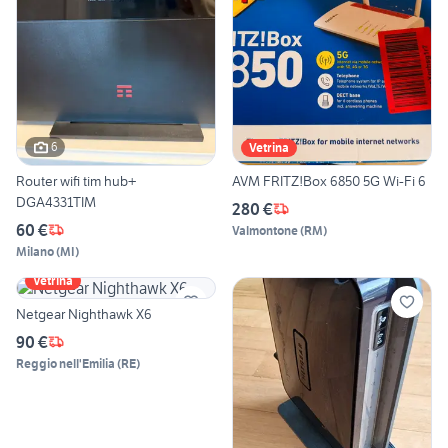
6
Vetrina
Router wifi tim hub+
AVM FRITZ!Box 6850 5G Wi-Fi 6
DGA4331TIM
280 €
60 €
Valmontone
(
RM
)
Milano
(
MI
)
Vetrina
Netgear Nighthawk X6
90 €
Reggio nell'Emilia
(
RE
)