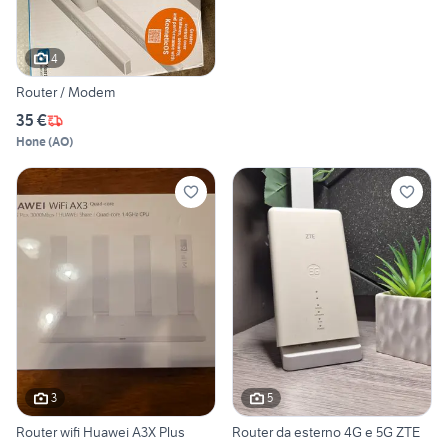
4
Router / Modem
35 €
Hone
(
AO
)
3
5
Router wifi Huawei A3X Plus
Router da esterno 4G e 5G ZTE