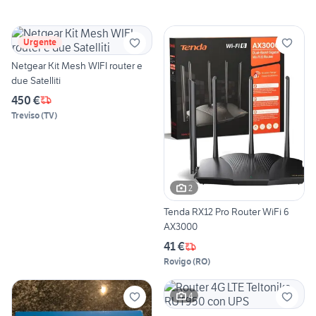
Urgente
Netgear Kit Mesh WIFI router e
due Satelliti
450 €
Treviso
(
TV
)
2
Tenda RX12 Pro Router WiFi 6
AX3000
41 €
Rovigo
(
RO
)
4