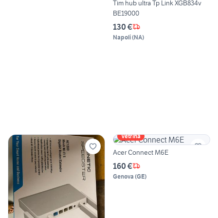
Tim hub ultra Tp Link XGB834v
BE19000
130 €
Napoli
(
NA
)
Vetrina
Acer Connect M6E
160 €
Genova
(
GE
)