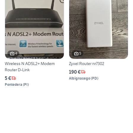
4
5
Wireless N ADSL2+ Modem
Zyxel Router nr7302
Router D-Link
190 €
5 €
Albignasego
(
PD
)
Pontedera
(
PI
)