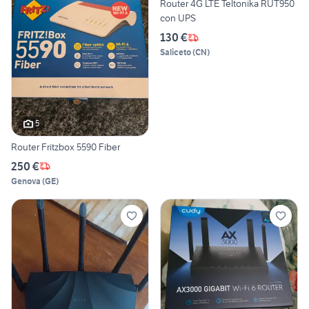
Router 4G LTE Teltonika RUT950
con UPS
130 €
Saliceto
(
CN
)
5
Router Fritzbox 5590 Fiber
250 €
Genova
(
GE
)