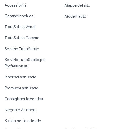
Accessibilità
Mappa del sito
Loft, mansarde e
Veicoli commerciali
altro
Gestisci cookies
Modelli auto
Case vacanza
TuttoSubito Vendi
Uffici e Locali
TuttoSubito Compra
commerciali
Servizio TuttoSubito
elettronica
per la casa e la
sports e hobby
Servizio TuttoSubito per
persona
Informatica
Animali
Professionisti
Arredamento e
Console e
Accessori per
Casalinghi
Inserisci annuncio
Videogiochi
animali
Elettrodomestici
Promuovi annuncio
Audio/Video
Musica e Film
Giardino e Fai da te
Consigli per la vendita
Fotografia
Libri e Riviste
Abbigliamento e
Negozi e Aziende
Telefonia
Strumenti Musicali
Accessori
Subito per le aziende
Sports
Tutto per i bambini