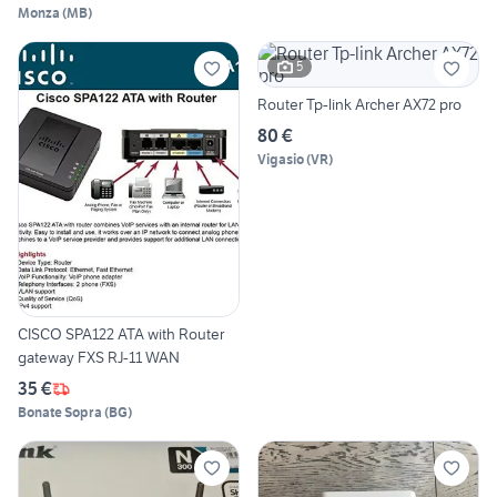
Monza
(
MB
)
5
Router Tp-link Archer AX72 pro
80 €
Vigasio
(
VR
)
CISCO SPA122 ATA with Router
gateway FXS RJ-11 WAN
35 €
Bonate Sopra
(
BG
)