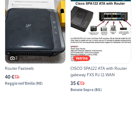
2
Vetrina
Router Fastweb
CISCO SPA122 ATA with Router
gateway FXS RJ-11 WAN
40 €
35 €
Reggio nell'Emilia
(
RE
)
Bonate Sopra
(
BG
)