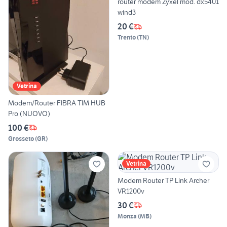
router modem Zyxel mod. dx5401
wind3
20 €
Trento
(
TN
)
Vetrina
Modem/Router FIBRA TIM HUB
Pro (NUOVO)
100 €
Grosseto
(
GR
)
Vetrina
Modem Router TP Link Archer
VR1200v
30 €
Monza
(
MB
)