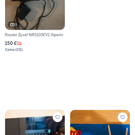
5
Router Zyxel NR5103EV2 Alpsim
150 €
Como
(
CO
)