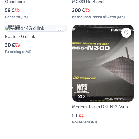
Quad core
MC889 No Brand
59 €
200 €
Cessalto
(
TV
)
Barcellona Pozzo di Gotto
(
ME
)
3
Router 4G d link
30 €
Parabiago
(
MI
)
6
Modem Router DSL-N12 Asus
5 €
Pontedera
(
PI
)