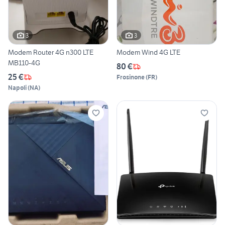
3
3
Modem Router 4G n300 LTE
Modem Wind 4G LTE
MB110-4G
80 €
25 €
Frosinone
(
FR
)
Napoli
(
NA
)