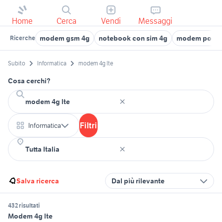
Home
Cerca
Vendi
Messaggi
modem gsm 4g
notebook con sim 4g
modem portat
Ricerche
Subito
Informatica
modem 4g lte
Cosa cerchi?
Filtri
Informatica
Salva ricerca
Dal più rilevante
432 risultati
Modem 4g lte