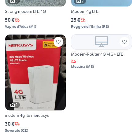
5
2
Strong modem LTE 4G
Modem 4g LTE
50 €
25 €
Vaprio d'Adda
(
MI
)
Reggio nell'Emilia
(
RE
)
Modem-Router 4G /4G+ LTE
Messina
(
ME
)
2
modem 4g lte mercusys
30 €
Soverato
(
CZ
)