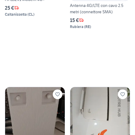
Antenna 4G/LTE con cavo 2.5
25 €
metri (connettore SMA)
Caltanissetta
(
CL
)
15 €
Rubiera
(
RE
)