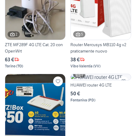
2
5
ZTE MF289F 4G LTE Cat. 20 con
Router Mercusys MB110 4g v2
OpenWrt
praticamente nuovo
63 €
38 €
Torino
(
TO
)
Vibo Valentia
(
VV
)
3
HUAWEI router 4G LTE
50 €
Fontaniva
(
PD
)