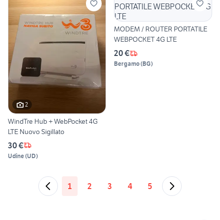
MODEM / ROUTER PORTATILE
WEBPOCKET 4G LTE
20 €
Bergamo
(
BG
)
2
WindTre Hub + WebPocket 4G
LTE Nuovo Sigillato
30 €
Udine
(
UD
)
1
2
3
4
5