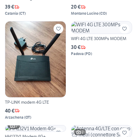
39 €
20 €
Catania
(
CT
)
Montano Lucino
(
CO
)
WIFI 4G LTE 300MPs MODEM
30 €
Padova
(
PD
)
TP-LINK modem 4G LTE
40 €
Arzachena
(
OT
)
2
2
HH132V1 Modem 4G+