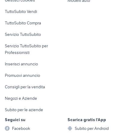
Modelli auto
Case vacanza
TuttoSubito Vendi
Uffici e Locali
TuttoSubito Compra
commerciali
Servizio TuttoSubito
elettronica
per la casa e la
sports e hobby
Servizio TuttoSubito per
persona
Informatica
Animali
Professionisti
Arredamento e
Console e
Accessori per
Casalinghi
Inserisci annuncio
Videogiochi
animali
Elettrodomestici
Promuovi annuncio
Audio/Video
Musica e Film
Giardino e Fai da te
Consigli per la vendita
Fotografia
Libri e Riviste
Abbigliamento e
Negozi e Aziende
Telefonia
Strumenti Musicali
Accessori
Subito per le aziende
Sports
Tutto per i bambini
Seguici su
Scarica gratis l'App
Biciclette
Facebook
Subito per Android
Collezionismo