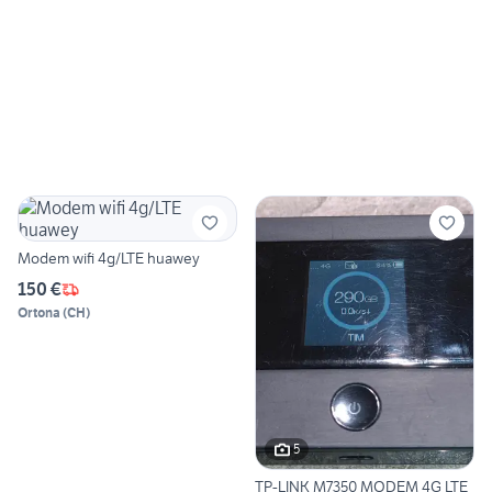
Modem wifi 4g/LTE huawey
150 €
Ortona
(
CH
)
5
TP-LINK M7350 MODEM 4G LTE