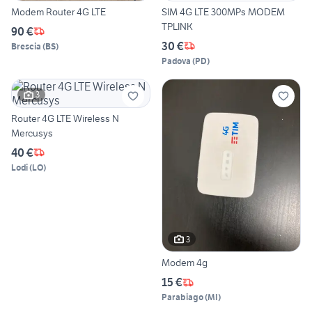
Modem Router 4G LTE
SIM 4G LTE 300MPs MODEM
TPLINK
90 €
30 €
Brescia
(
BS
)
Padova
(
PD
)
3
Router 4G LTE Wireless N
Mercusys
40 €
Lodi
(
LO
)
3
Modem 4g
15 €
Parabiago
(
MI
)