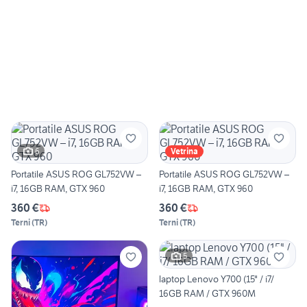
6
Vetrina
Portatile ASUS ROG GL752VW –
Portatile ASUS ROG GL752VW –
i7, 16GB RAM, GTX 960
i7, 16GB RAM, GTX 960
360 €
360 €
Terni
(
TR
)
Terni
(
TR
)
5
laptop Lenovo Y700 (15" / i7/
16GB RAM / GTX 960M