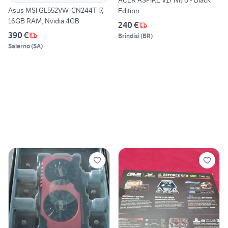
ACER ASPIRE V17 Nitro - Black
Asus MSI GL552VW-CN244T i7,
Edition
16GB RAM, Nvidia 4GB
240 €
390 €
Brindisi
(
BR
)
Salerno
(
SA
)