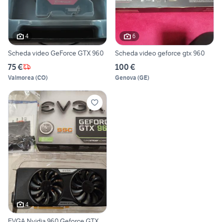
4
6
Scheda video GeForce GTX 960
Scheda video geforce gtx 960
75 €
100 €
Valmorea
(
CO
)
Genova
(
GE
)
4
EVGA Nvidia 960 Geforce GTX