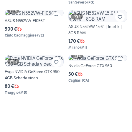
San Severo
(
FG
)
5
6
ASUS N552VW-FI056T
ASUS N552VW 15.6" | Intel i7 |
500 €
8GB RAM
Cinto Caomaggiore
(
VE
)
170 €
Milano
(
MI
)
4
4
Nvidia GeForce GTX 960
Evga NVIDIA GeForce GTX 960
50 €
4GB Scheda video
Cagliari
(
CA
)
80 €
Triuggio
(
MB
)