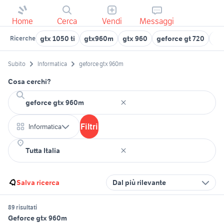
Home
Cerca
Vendi
Messaggi
gtx 1050 ti
gtx960m
gtx 960
geforce gt 720
gt
Ricerche
Subito
Informatica
geforce gtx 960m
Cosa cerchi?
Filtri
Informatica
Salva ricerca
Dal più rilevante
89 risultati
Geforce gtx 960m