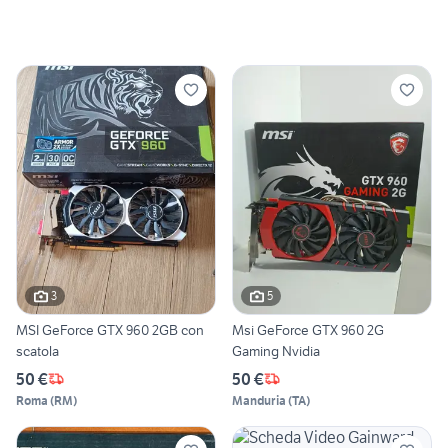
3
5
MSI GeForce GTX 960 2GB con
Msi GeForce GTX 960 2G
scatola
Gaming Nvidia
50 €
50 €
Roma
(
RM
)
Manduria
(
TA
)