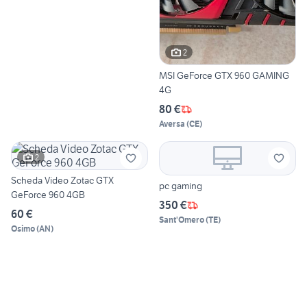
2
MSI GeForce GTX 960 GAMING
4G
80 €
Aversa
(
CE
)
2
Scheda Video Zotac GTX
pc gaming
GeForce 960 4GB
350 €
60 €
Sant'Omero
(
TE
)
Osimo
(
AN
)