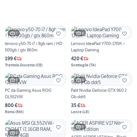
2
4
lenovo y50-70 i7 / 8gb ram / HD
Lenovo IdeaPad Y700-17ISK –
500gb / gtx 860m
Laptop Gaming
199 €
420 €
Trentola-Ducenta
(
CE
)
Grottaglie
(
TA
)
6
4
PC da Gaming Asus ROG
Palit Nvidia Geforce GTX 960 2
GL552VW
Gb ddr5
800 €
35 €
Roma
(
RM
)
Lecce
(
LE
)
3
6