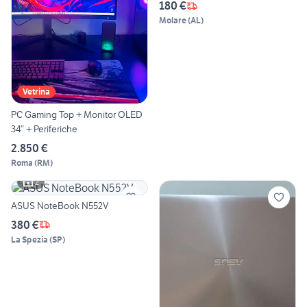
180 €
Molare
(
AL
)
Vetrina
PC Gaming Top + Monitor OLED
34” + Periferiche
2.850 €
Roma
(
RM
)
2
ASUS NoteBook N552V
380 €
La Spezia
(
SP
)