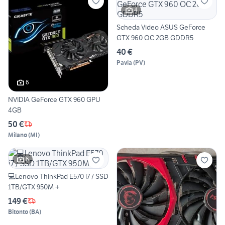
4
Scheda Video ASUS GeForce
GTX 960 OC 2GB GDDR5
40 €
Pavia
(
PV
)
6
NVIDIA GeForce GTX 960 GPU
4GB
50 €
Milano
(
MI
)
6
💻Lenovo ThinkPad E570 i7 / SSD
1TB/GTX 950M +
149 €
Bitonto
(
BA
)