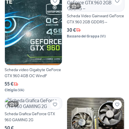
4
Scheda Video Gainward GeForce
GTX 960 2GB GDDR5 –
30 €
Bassano del Grappa
(
VI
)
Scheda video Gigabyte GeForce
GTX 960 4GB OC WindF
55 €
Cittiglio
(
VA
)
6
Scheda Grafica GeForce GTX
960 GAMING 2G
50 €