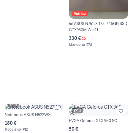
Vetrina
💻 ASUS N751JX 17.3 i7 16GB SSD
GTX950M Win11
330 €
Manduria
(
TA
)
4
3
Notebook ASUS N522WX
EVGA Geforce GTX 960 SC
180 €
50 €
Nocciano
(
PE
)