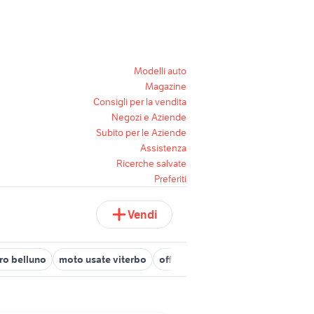
Modelli auto
Magazine
Consigli per la vendita
Negozi e Aziende
Subito per le Aziende
Assistenza
Ricerche salvate
Preferiti
Vendi
ro belluno
moto usate viterbo
offerte lavoro badante Vicenza p