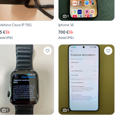
6
elefono Cisco IP 7911
Iphone 16
5 €
700 €
ssisi
(
PG
)
Assisi
(
PG
)
5
5