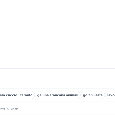
alo cuccioli taranto
gallina araucana animali
golf 8 usata
lavo
rov)
Assisi