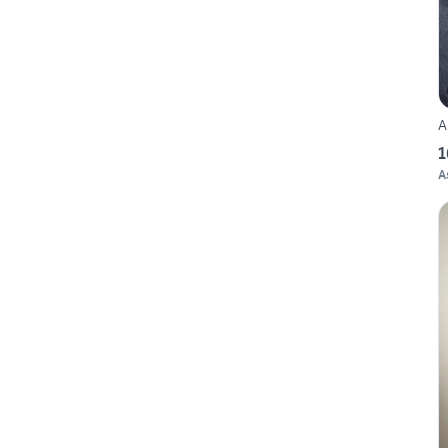
A
1
A