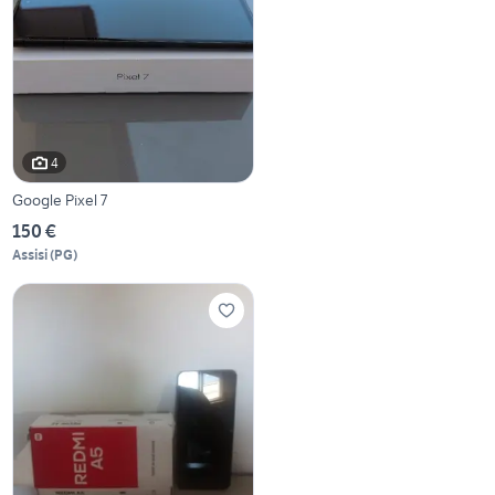
4
Google Pixel 7
150 €
Assisi
(
PG
)