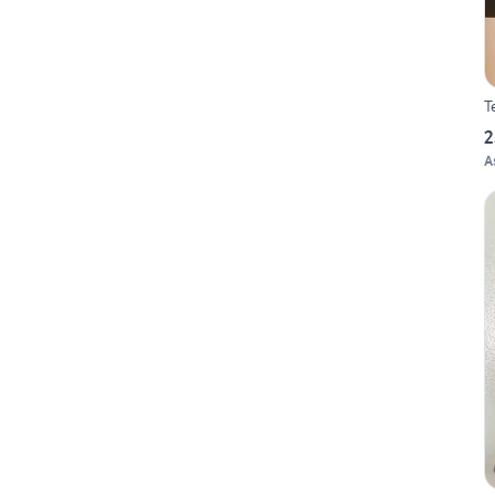
T
2
A