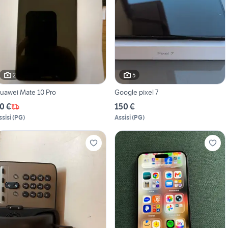
2
5
uawei Mate 10 Pro
Google pixel 7
0 €
150 €
ssisi
(
PG
)
Assisi
(
PG
)