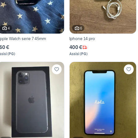
4
6
pple Watch serie 7 45mm
Iphone 14 pro
60 €
400 €
ssisi
(
PG
)
Assisi
(
PG
)