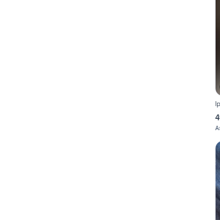
I
4
A