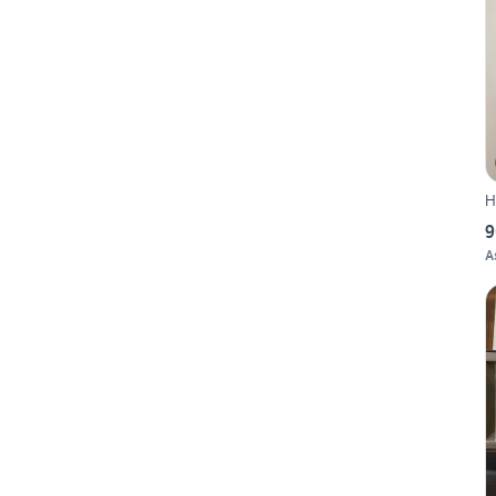
H
9
A