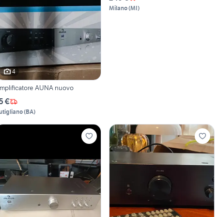
Milano
(
MI
)
4
mplificatore AUNA nuovo
5 €
utigliano
(
BA
)