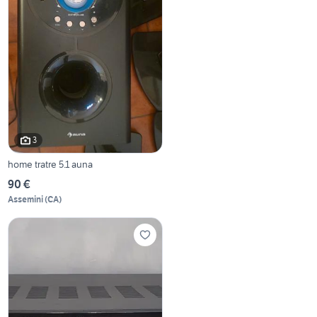
3
home tratre 5.1 auna
90 €
Assemini
(
CA
)