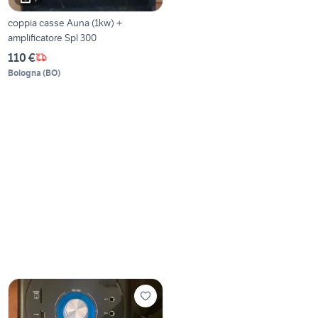
coppia casse Auna (1kw) +
amplificatore Spl 300
110 €
Bologna
(
BO
)