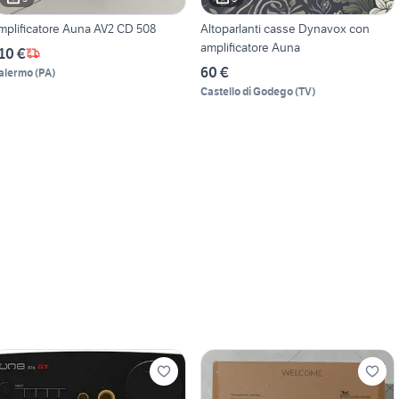
mplificatore Auna AV2 CD 508
Altoparlanti casse Dynavox con
amplificatore Auna
10 €
60 €
alermo
(
PA
)
Castello di Godego
(
TV
)