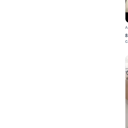
A
8
C