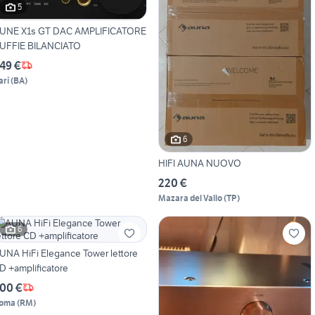
5
UNE X1s GT DAC AMPLIFICATORE
UFFIE BILANCIATO
49 €
ari
(
BA
)
6
HIFI AUNA NUOVO
220 €
Mazara del Vallo
(
TP
)
6
UNA HiFi Elegance Tower lettore
D +amplificatore
00 €
oma
(
RM
)