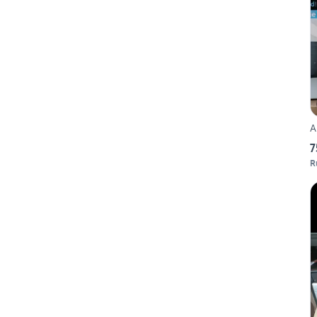
A
7
R