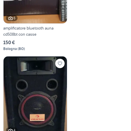
6
amplificatore bluetooth auna
cd508bt con casse
150 €
Bologna
(
BO
)
4