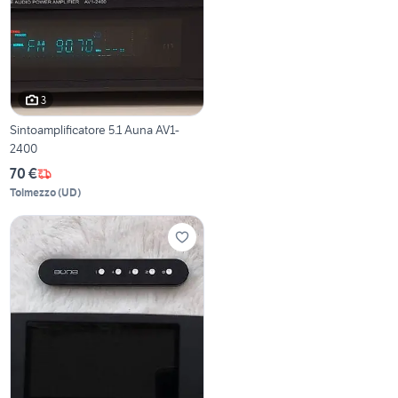
3
Sintoamplificatore 5.1 Auna AV1-
2400
70 €
Tolmezzo
(
UD
)