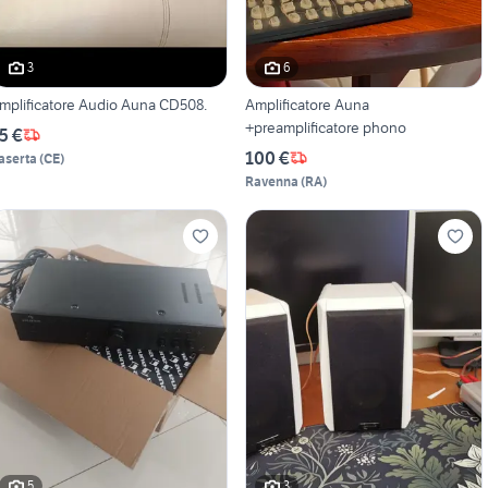
3
6
mplificatore Audio Auna CD508.
Amplificatore Auna
+preamplificatore phono
5 €
100 €
aserta
(
CE
)
Ravenna
(
RA
)
5
3