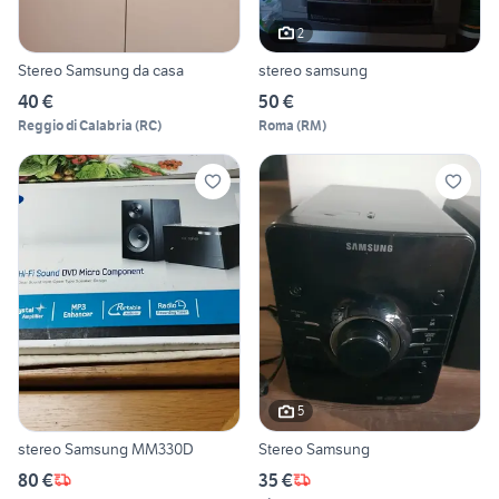
2
Stereo Samsung da casa
stereo samsung
40 €
50 €
Reggio di Calabria
(
RC
)
Roma
(
RM
)
5
stereo Samsung MM330D
Stereo Samsung
80 €
35 €