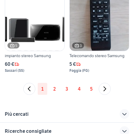
5
3
impianto stereo Samsung
Telecomando stereo Samsung
60 €
5 €
Sassari
(
SS
)
Foggia
(
FG
)
1
2
3
4
5
Più cercati
Correlati
Richerche simili
Suggerimenti
Ricerche consigliate