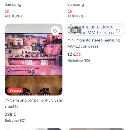
Samsung
Samsung
Assisi
(
PG
)
Assisi
(
PG
)
5
mini impianto stereo Samsung
MM-L2 con casse
12 €
Nichelino
(
TO
)
Vetrina
TV Samsung 65" pollici 4K Crystal
smart tv
229 €
Bolzano
(
BZ
)