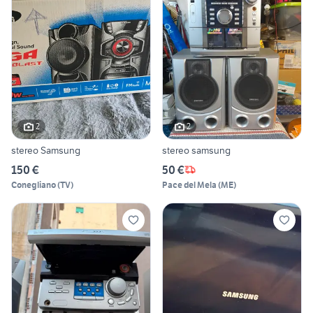
2
2
stereo Samsung
stereo samsung
150 €
50 €
Conegliano
(
TV
)
Pace del Mela
(
ME
)