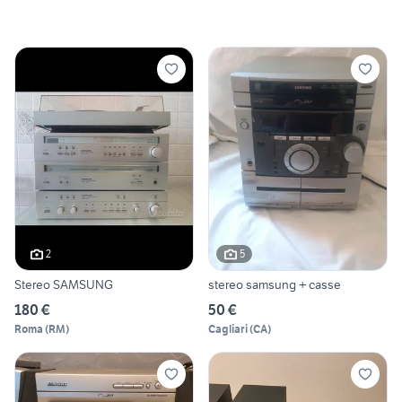
2
5
Stereo SAMSUNG
stereo samsung + casse
180 €
50 €
Roma
(
RM
)
Cagliari
(
CA
)