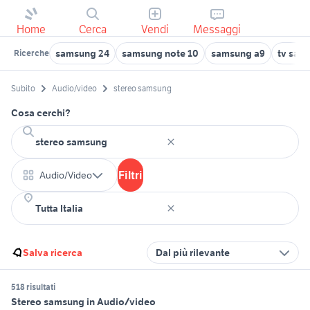
Home
Cerca
Vendi
Messaggi
samsung 24
samsung note 10
samsung a9
tv sams
Ricerche
Subito
Audio/video
stereo samsung
Cosa cerchi?
Filtri
Audio/Video
Salva ricerca
Dal più rilevante
518 risultati
Stereo samsung in Audio/video