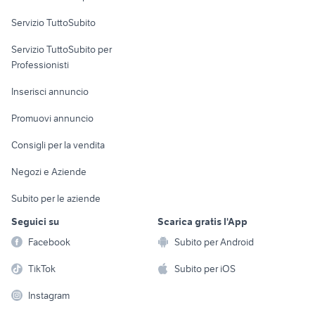
commerciali
Servizio TuttoSubito
elettronica
per la casa e la
sports e hobby
Servizio TuttoSubito per
persona
Informatica
Animali
Professionisti
Arredamento e
Console e
Accessori per
Casalinghi
Inserisci annuncio
Videogiochi
animali
Elettrodomestici
Promuovi annuncio
Audio/Video
Musica e Film
Giardino e Fai da te
Consigli per la vendita
Fotografia
Libri e Riviste
Abbigliamento e
Negozi e Aziende
Telefonia
Strumenti Musicali
Accessori
Subito per le aziende
Sports
Tutto per i bambini
Seguici su
Scarica gratis l'App
Biciclette
Facebook
Subito per Android
Collezionismo
TikTok
Subito per iOS
Instagram