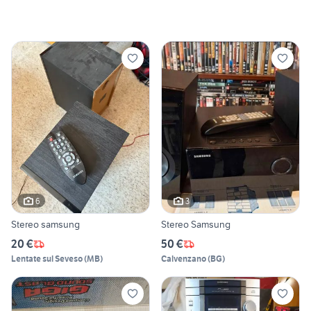
6
3
Stereo samsung
Stereo Samsung
20 €
50 €
Lentate sul Seveso
(
MB
)
Calvenzano
(
BG
)