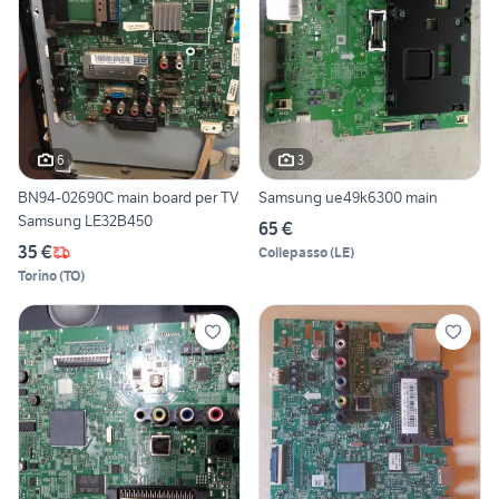
6
3
BN94-02690C main board per TV
Samsung ue49k6300 main
Samsung LE32B450
65 €
35 €
Collepasso
(
LE
)
Torino
(
TO
)