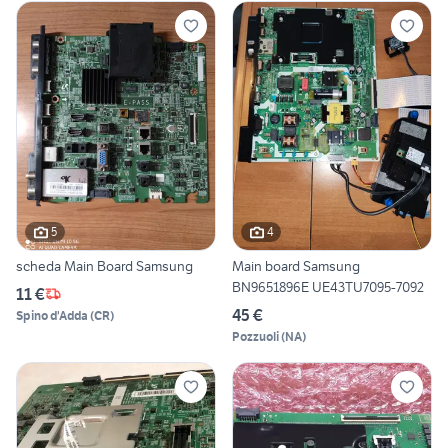
5
4
scheda Main Board Samsung
Main board Samsung
BN9651896E UE43TU7095-7092
11 €
45 €
Spino d'Adda
(
CR
)
Pozzuoli
(
NA
)