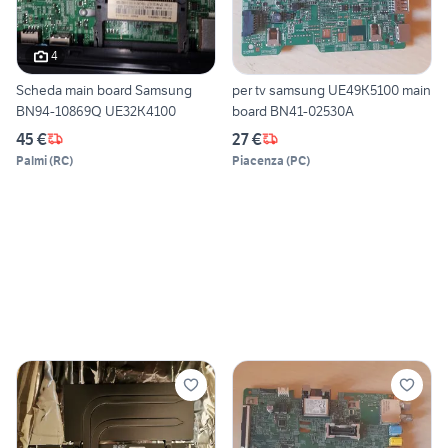
4
Scheda main board Samsung
per tv samsung UE49K5100 main
BN94-10869Q UE32K4100
board BN41-02530A
45 €
27 €
Palmi
(
RC
)
Piacenza
(
PC
)