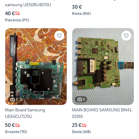
samsung UE50BU8570U
30 €
40 €
Roma
(
RM
)
Piacenza
(
PC
)
5
5
Main Board Samsung
MAIN BOARD SAMSUNG BN41-
UE65CU7170U
01955
50 €
25 €
Druento
(
TO
)
Desio
(
MB
)