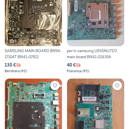
5
SAMSUNG MAIN BOARD BN94-
per tv samsung UE65NU7172
17104T BN41-02921
main board BN41-02635A
130 €
40 €
Bertinoro
(
FC
)
Piacenza
(
PC
)