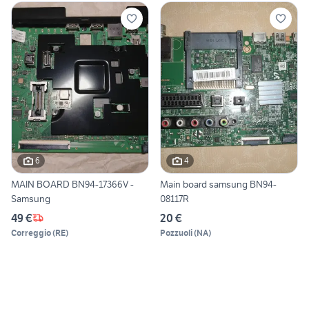
6
4
MAIN BOARD BN94-17366V -
Main board samsung BN94-
Samsung
08117R
49 €
20 €
Correggio
(
RE
)
Pozzuoli
(
NA
)