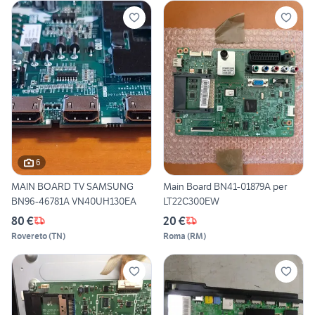
6
MAIN BOARD TV SAMSUNG
Main Board BN41-01879A per
BN96-46781A VN40UH130EA
LT22C300EW
80 €
20 €
Rovereto
(
TN
)
Roma
(
RM
)