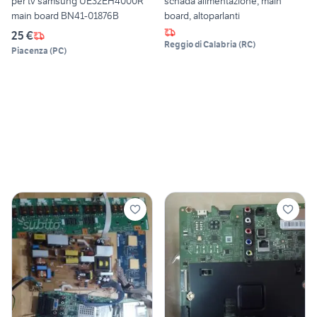
per tv samsung UE32EH4000R
schada alimentazione, main
main board BN41-01876B
board, altoparlanti
25 €
Reggio di Calabria
(
RC
)
Piacenza
(
PC
)