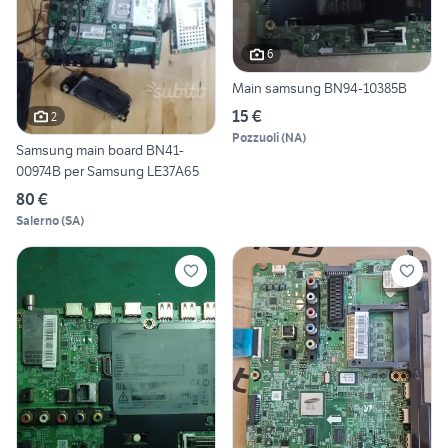
6
Main samsung BN94-10385B
15 €
2
Pozzuoli
(
NA
)
Samsung main board BN41-
00974B per Samsung LE37A65
80 €
Salerno
(
SA
)