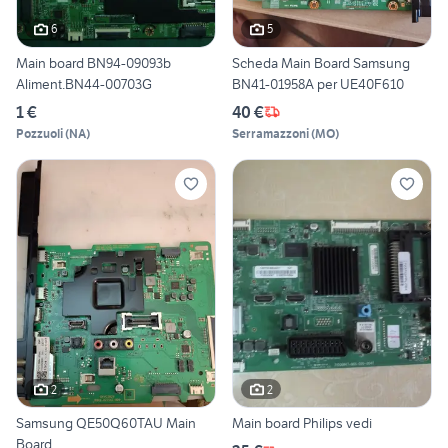
6
5
Main board BN94-09093b
Scheda Main Board Samsung
Aliment.BN44-00703G
BN41-01958A per UE40F610
1 €
40 €
Pozzuoli
(
NA
)
Serramazzoni
(
MO
)
2
2
Samsung QE50Q60TAU Main
Main board Philips vedi
Board