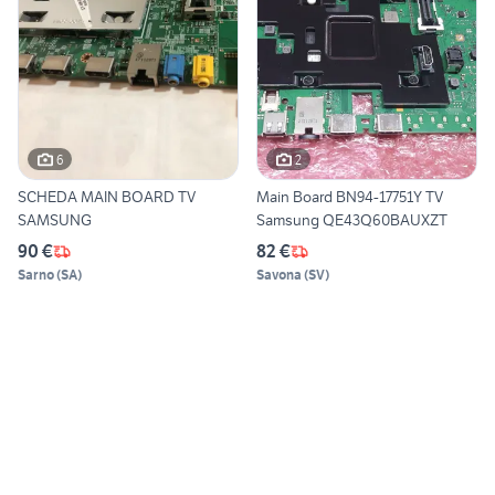
6
2
SCHEDA MAIN BOARD TV
Main Board BN94-17751Y TV
SAMSUNG
Samsung QE43Q60BAUXZT
90 €
82 €
Sarno
(
SA
)
Savona
(
SV
)