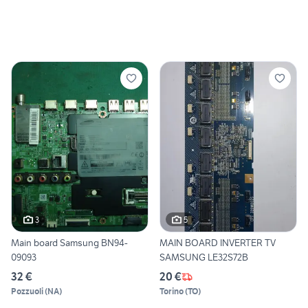
3
5
Main board Samsung BN94-
MAIN BOARD INVERTER TV
09093
SAMSUNG LE32S72B
32 €
20 €
Pozzuoli
(
NA
)
Torino
(
TO
)