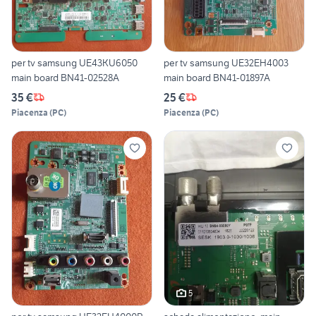
per tv samsung UE43KU6050
per tv samsung UE32EH4003
main board BN41-02528A
main board BN41-01897A
35 €
25 €
Piacenza
(
PC
)
Piacenza
(
PC
)
5