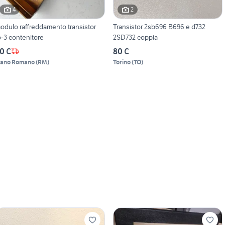
4
2
odulo raffreddamento transistor
Transistor 2sb696 B696 e d732
o-3 contenitore
2SD732 coppia
0 €
80 €
iano Romano
(
RM
)
Torino
(
TO
)