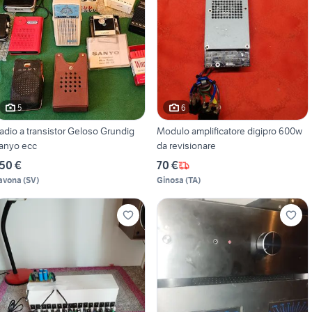
5
6
adio a transistor Geloso Grundig
Modulo amplificatore digipro 600w
anyo ecc
da revisionare
50 €
70 €
avona
(
SV
)
Ginosa
(
TA
)