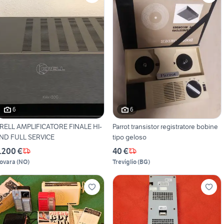
6
6
RELL AMPLIFICATORE FINALE HI-
Parrot transistor registratore bobine
ND FULL SERVICE
tipo geloso
.200 €
40 €
ovara
(
NO
)
Treviglio
(
BG
)