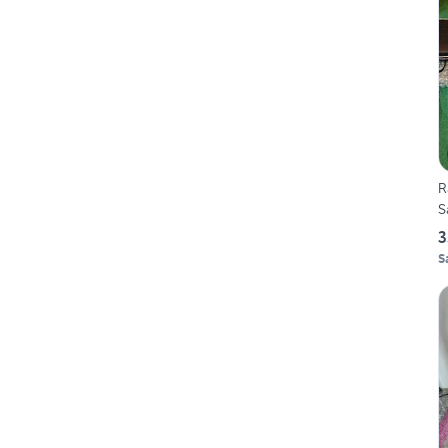
R
S
3
S