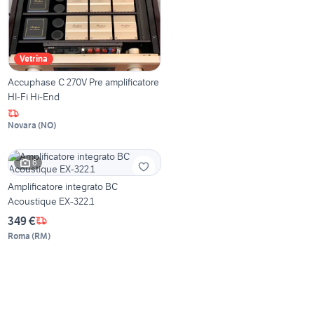
Vetrina
Accuphase C 270V Pre amplificatore
HI-Fi Hi-End
Novara
(
NO
)
6
Amplificatore integrato BC
Acoustique EX-322.1
349 €
Roma
(
RM
)