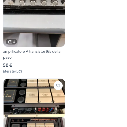
4
amplificatore A transistor t65 della
paso
50 €
Merate
(
LC
)