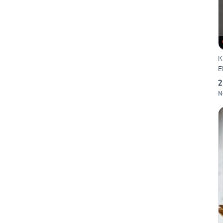
K
E
2
N