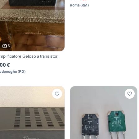
Roma
(
RM
)
6
mplificatore Geloso a transistori
00 €
adoneghe
(
PD
)