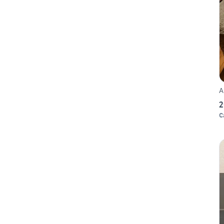
A
2
C