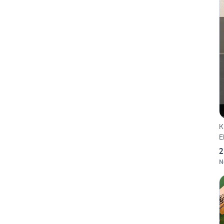
K
E
2
N