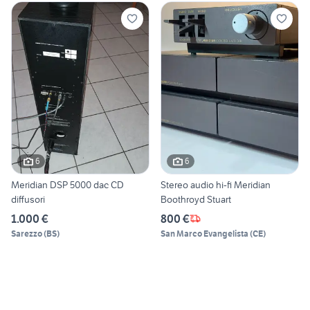
6
6
Meridian DSP 5000 dac CD
Stereo audio hi-fi Meridian
diffusori
Boothroyd Stuart
1.000 €
800 €
Sarezzo
(
BS
)
San Marco Evangelista
(
CE
)