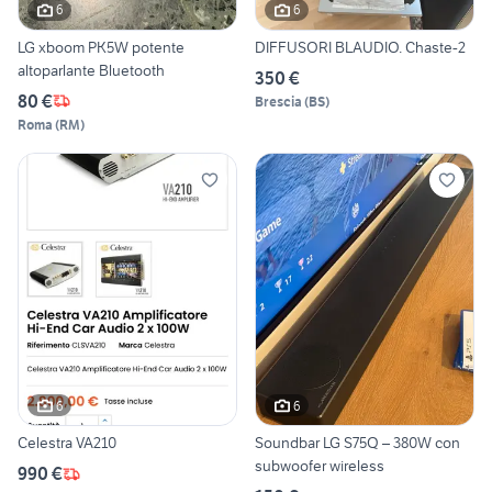
6
6
LG xboom PK5W potente
DIFFUSORI BLAUDIO. Chaste-2
altoparlante Bluetooth
350 €
80 €
Brescia
(
BS
)
Roma
(
RM
)
6
6
Celestra VA210
Soundbar LG S75Q – 380W con
subwoofer wireless
990 €