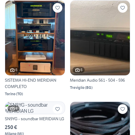
6
6
SISTEMA HI-END MERIDIAN
Meridian Audio 561 - 504 - 596
COMPLETO
Treviglio
(
BG
)
Torino
(
TO
)
4
SN9YG - soundbar MERIDIAN LG
250 €
Milano
(
MI
)