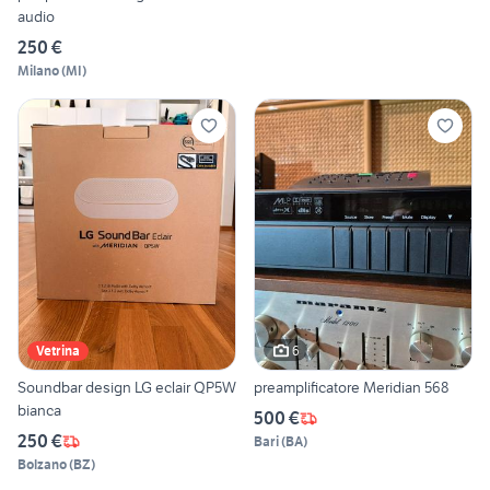
audio
250 €
Milano
(
MI
)
6
Vetrina
Soundbar design LG eclair QP5W
preamplificatore Meridian 568
bianca
500 €
250 €
Bari
(
BA
)
Bolzano
(
BZ
)