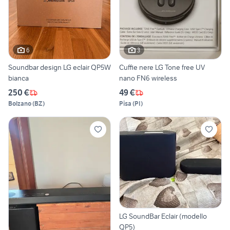
6
3
Soundbar design LG eclair QP5W
Cuffie nere LG Tone free UV
bianca
nano FN6 wireless
250 €
49 €
Bolzano
(
BZ
)
Pisa
(
PI
)
LG SoundBar Eclair (modello
QP5)