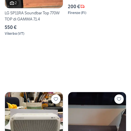
2
200 €
LG SP11RA Soundbar Top 770W
Firenze
(
FI
)
TOP di GAMMA 7.1.4
550 €
Viterbo
(
VT
)