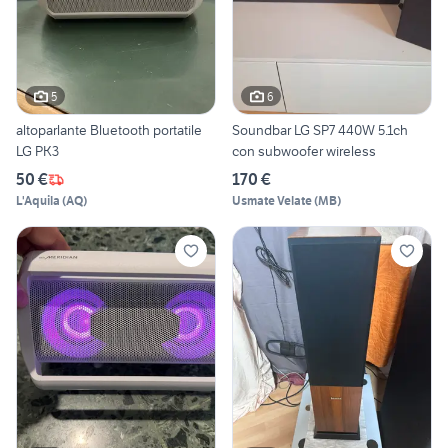
5
6
altoparlante Bluetooth portatile
Soundbar LG SP7 440W 5.1ch
LG PK3
con subwoofer wireless
50 €
170 €
L'Aquila
(
AQ
)
Usmate Velate
(
MB
)