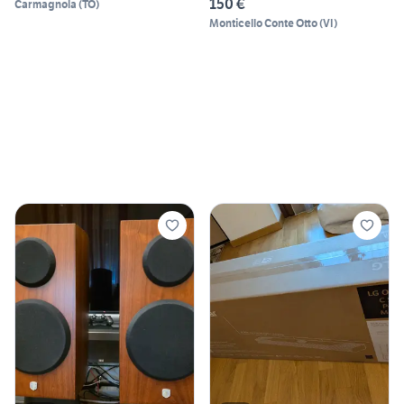
150 €
Carmagnola
(
TO
)
Monticello Conte Otto
(
VI
)