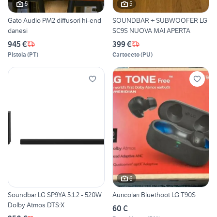
5
5
Gato Audio PM2 diffusori hi-end
SOUNDBAR + SUBWOOFER LG
danesi
SC9S NUOVA MAI APERTA
945 €
399 €
Pistoia
(
PT
)
Cartoceto
(
PU
)
6
Soundbar LG SP9YA 5.1.2 - 520W
Auricolari Bluethoot LG T90S
Dolby Atmos DTS:X
60 €