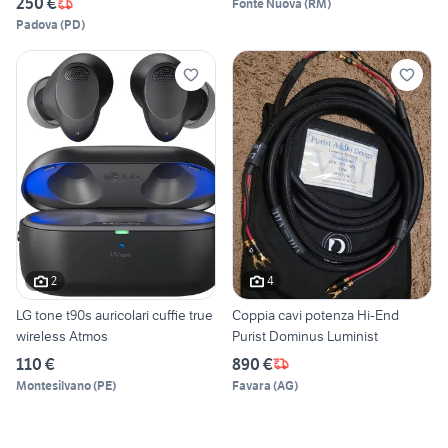
250 €
Fonte Nuova
(
RM
)
Padova
(
PD
)
2
4
LG tone t90s auricolari cuffie true
Coppia cavi potenza Hi-End
wireless Atmos
Purist Dominus Luminist
110 €
890 €
Montesilvano
(
PE
)
Favara
(
AG
)