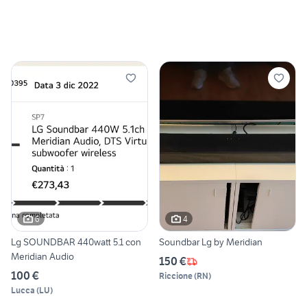
6
4
Lg SOUNDBAR 440watt 5.1 con
Soundbar Lg by Meridian
Meridian Audio
150 €
100 €
Riccione
(
RN
)
Lucca
(
LU
)