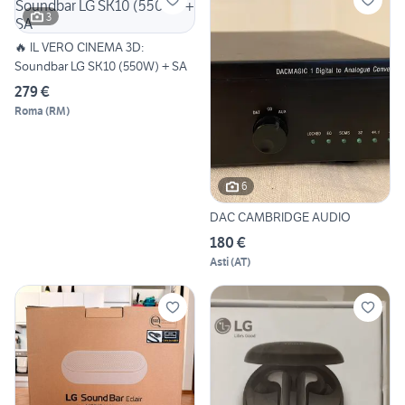
3
🔥 IL VERO CINEMA 3D:
Soundbar LG SK10 (550W) + SA
279 €
Roma
(
RM
)
6
DAC CAMBRIDGE AUDIO
180 €
Asti
(
AT
)