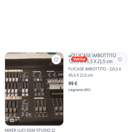
Vetrina
FLYCASE IMBOTTITO - 115,5 X
45,5 X 21,5 cm
99 €
Legnano
(
MI
)
3
MIXER LUCI SGM STUDIO 12