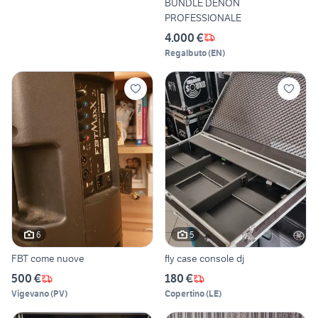
BUNDLE DENON
PROFESSIONALE
4.000 €
Regalbuto
(
EN
)
6
5
FBT come nuove
fly case console dj
500 €
180 €
Vigevano
(
PV
)
Copertino
(
LE
)