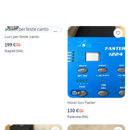
2
Luci per feste canto
199 €
Napoli
(
NA
)
4
mixer luci Faster
130 €
Palermo
(
PA
)