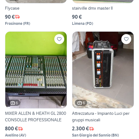
Flycase
stairville dmx master II
90 €
90 €
Frosinone
(
FR
)
Limena
(
PD
)
6
6
MIXER ALLEN & HEATH GL 2800
Attrezzatura - Impianto Luci per
CONSOLLE PROFESSIONALE
gruppi musicali
800 €
2.300 €
Avellino
(
AV
)
San Giorgio del Sannio
(
BN
)