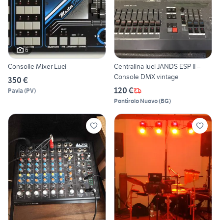
6
Consolle Mixer Luci
Centralina luci JANDS ESP II –
Console DMX vintage
350 €
120 €
Pavia
(
PV
)
Pontirolo Nuovo
(
BG
)