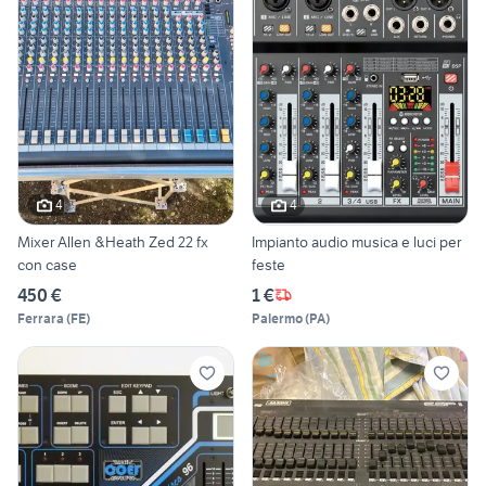
4
4
Mixer Allen &Heath Zed 22 fx
Impianto audio musica e luci per
con case
feste
450 €
1 €
Ferrara
(
FE
)
Palermo
(
PA
)