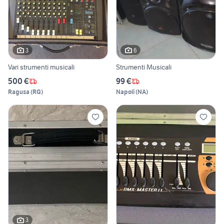
3
6
Vari strumenti musicali
Strumenti Musicali
500 €
99 €
Ragusa
(
RG
)
Napoli
(
NA
)
3