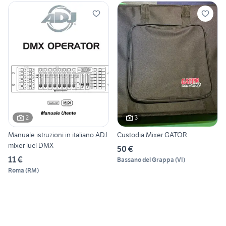
2
3
Manuale istruzioni in italiano ADJ
Custodia Mixer GATOR
mixer luci DMX
50 €
11 €
Bassano del Grappa
(
VI
)
Roma
(
RM
)