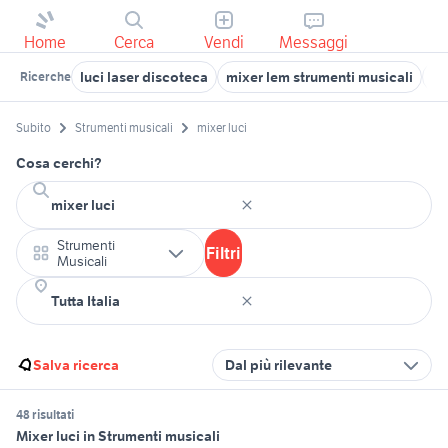
Home
Cerca
Vendi
Messaggi
luci laser discoteca
mixer lem strumenti musicali
mi
Ricerche
Subito
Strumenti musicali
mixer luci
Cosa cerchi?
Strumenti
Filtri
Musicali
Salva ricerca
Dal più rilevante
48 risultati
Mixer luci in Strumenti musicali