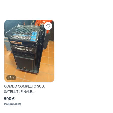
6
COMBO COMPLETO SUB,
SATELLITI, FINALE,
RADIOMICROF
500 €
Paliano
(
FR
)