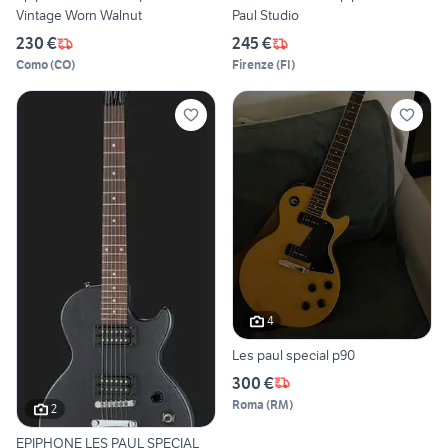
Vintage Worn Walnut
Paul Studio
230 €
245 €
Como
(
CO
)
Firenze
(
FI
)
4
Les paul special p90
300 €
Roma
(
RM
)
2
EPIPHONE LES PAUL SPECIAL