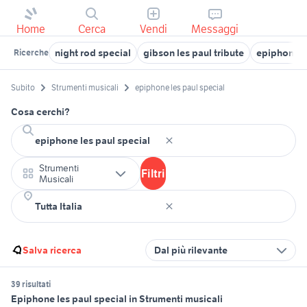
Home
Cerca
Vendi
Messaggi
night rod special
gibson les paul tribute
epiphone l
Ricerche
Subito
Strumenti musicali
epiphone les paul special
Cosa cerchi?
Strumenti
Filtri
Musicali
Salva ricerca
Dal più rilevante
39 risultati
Epiphone les paul special in Strumenti musicali