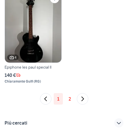
4
Epiphone les paul special ll
140 €
Chiaramonte Gulfi
(
RG
)
1
2
Più cercati