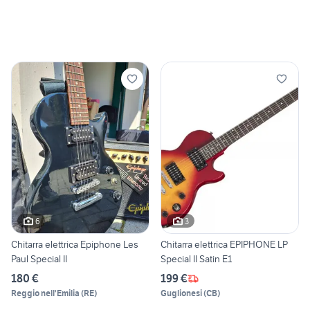
6
3
Chitarra elettrica Epiphone Les
Chitarra elettrica EPIPHONE LP
Paul Special II
Special II Satin E1
180 €
199 €
Reggio nell'Emilia
(
RE
)
Guglionesi
(
CB
)