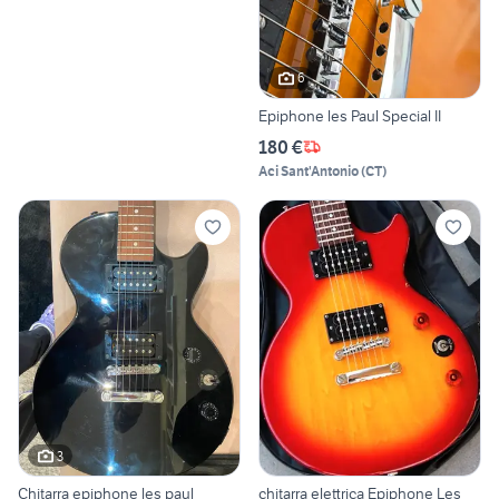
6
Epiphone les Paul Special II
180 €
Aci Sant'Antonio
(
CT
)
3
Chitarra epiphone les paul
chitarra elettrica Epiphone Les