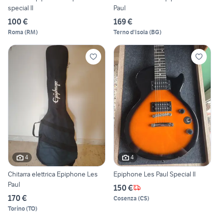
special II
Paul
100 €
169 €
Roma
(
RM
)
Terno d'Isola
(
BG
)
4
4
Chitarra elettrica Epiphone Les
Epiphone Les Paul Special II
Paul
150 €
170 €
Cosenza
(
CS
)
Torino
(
TO
)