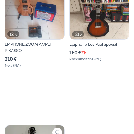
6
5
EPIPHONE ZOOM AMPLI
Epiphone Les Paul Special
RIBASSO
160 €
210 €
Roccamonfina
(
CE
)
Nola
(
NA
)