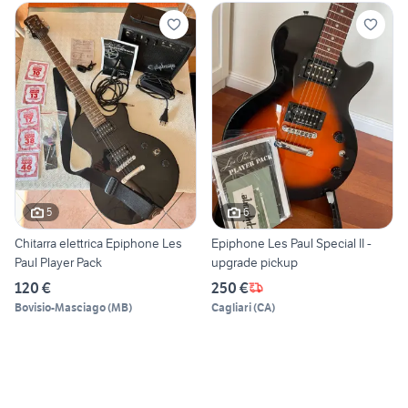
5
6
Chitarra elettrica Epiphone Les
Epiphone Les Paul Special II -
Paul Player Pack
upgrade pickup
120 €
250 €
Bovisio-Masciago
(
MB
)
Cagliari
(
CA
)