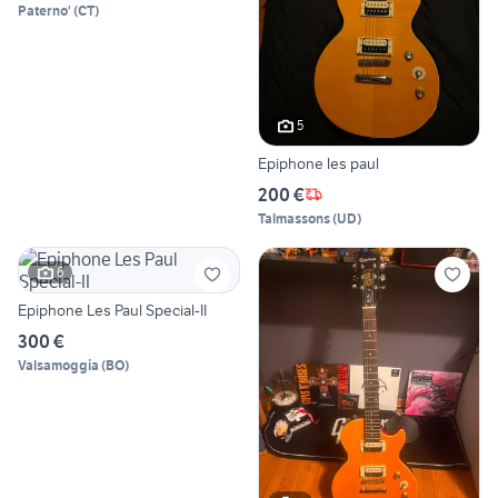
Paterno'
(
CT
)
5
Epiphone les paul
200 €
Talmassons
(
UD
)
6
Epiphone Les Paul Special-II
300 €
Valsamoggia
(
BO
)