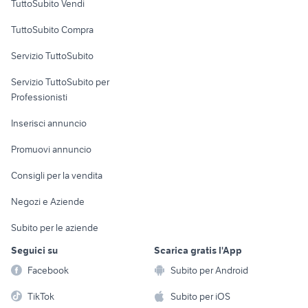
TuttoSubito Vendi
Uffici e Locali
TuttoSubito Compra
commerciali
Servizio TuttoSubito
elettronica
per la casa e la
sports e hobby
Servizio TuttoSubito per
persona
Informatica
Animali
Professionisti
Arredamento e
Console e
Accessori per
Casalinghi
Inserisci annuncio
Videogiochi
animali
Elettrodomestici
Promuovi annuncio
Audio/Video
Musica e Film
Giardino e Fai da te
Consigli per la vendita
Fotografia
Libri e Riviste
Abbigliamento e
Negozi e Aziende
Telefonia
Strumenti Musicali
Accessori
Subito per le aziende
Sports
Tutto per i bambini
Seguici su
Scarica gratis l'App
Biciclette
Facebook
Subito per Android
Collezionismo
TikTok
Subito per iOS