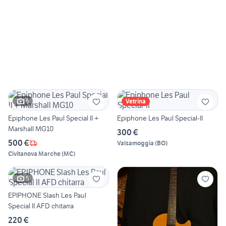
5
Vetrina
Epiphone Les Paul Special II +
Epiphone Les Paul Special-II
Marshall MG10
300 €
500 €
Valsamoggia
(
BO
)
Civitanova Marche
(
MC
)
5
EPIPHONE Slash Les Paul
Special II AFD chitarra
220 €