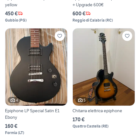
yellow
+ Upgrade 600€
450 €
600 €
Gubbio
(
PG
)
Reggio di Calabria
(
RC
)
4
5
Epiphone LP Special Satin E1
Chitarra elettrica epiphone
Ebony
170 €
160 €
Quattro Castella
(
RE
)
Formia
(
LT
)