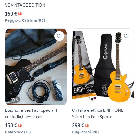
VE VINTAGE EDITION
160 €
Reggio di Calabria
(
RC
)
6
Epiphone Les Paul Special II
Chitarra elettrica EPIPHONE
custodia,tracolla,cav
Slash Les Paul Special
150 €
299 €
Notaresco
(
TE
)
Guglionesi
(
CB
)