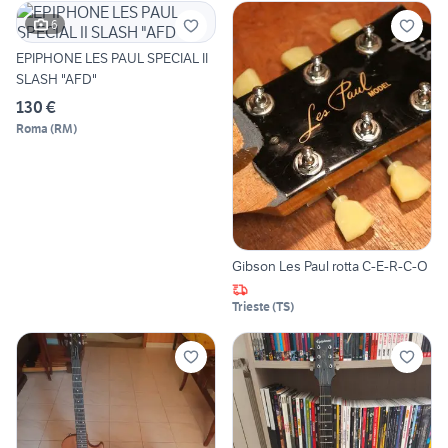
6
EPIPHONE LES PAUL SPECIAL II
SLASH "AFD"
130 €
Roma
(
RM
)
Gibson Les Paul rotta C-E-R-C-O
Trieste
(
TS
)