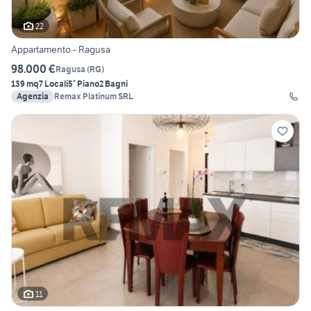
22
Appartamento - Ragusa
98.000 €
Ragusa
(
RG
)
139 mq
7 Locali
5° Piano
2 Bagni
Agenzia
Remax Platinum SRL
11