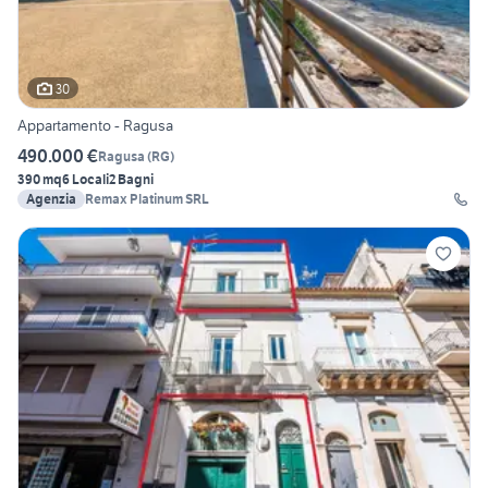
30
Appartamento - Ragusa
490.000 €
Ragusa
(
RG
)
390 mq
6 Locali
2 Bagni
Agenzia
Remax Platinum SRL