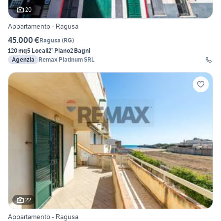
20
Appartamento - Ragusa
45.000 €
Ragusa
(
RG
)
120 mq
5 Locali
2° Piano
2 Bagni
Agenzia
Remax Platinum SRL
22
Appartamento - Ragusa