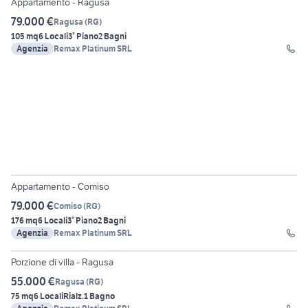
Appartamento - Ragusa
79.000 €
Ragusa
(
RG
)
105 mq
6 Locali
3° Piano
2 Bagni
Agenzia
Remax Platinum SRL
13
Appartamento - Comiso
79.000 €
Comiso
(
RG
)
176 mq
6 Locali
3° Piano
2 Bagni
Agenzia
Remax Platinum SRL
30
Porzione di villa - Ragusa
55.000 €
Ragusa
(
RG
)
75 mq
6 Locali
Rialz.
1 Bagno