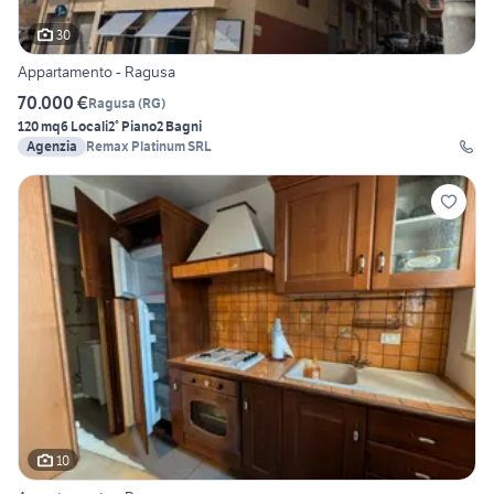
30
Appartamento - Ragusa
70.000 €
Ragusa
(
RG
)
120 mq
6 Locali
2° Piano
2 Bagni
Agenzia
Remax Platinum SRL
10