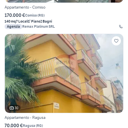
Appartamento - Comiso
170.000 €
Comiso
(
RG
)
140 mq
7 Locali
1° Piano
2 Bagni
Agenzia
Remax Platinum SRL
30
Appartamento - Ragusa
70.000 €
Ragusa
(
RG
)