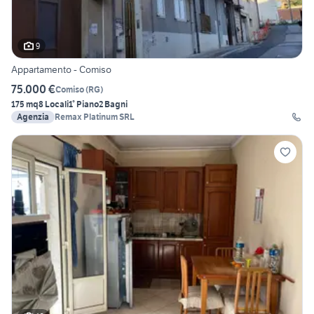
9
Appartamento - Comiso
75.000 €
Comiso
(
RG
)
175 mq
8 Locali
1° Piano
2 Bagni
Agenzia
Remax Platinum SRL