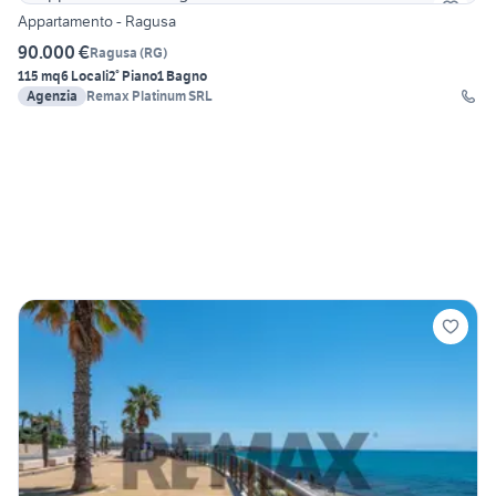
Appartamento - Ragusa
90.000 €
Ragusa
(
RG
)
115 mq
6 Locali
2° Piano
1 Bagno
Agenzia
Remax Platinum SRL