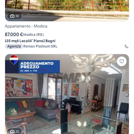
30
Appartamento - Modica
87.000 €
Modica
(
RG
)
135 mq
6 Locali
4° Piano
2 Bagni
Agenzia
Remax Platinum SRL
30