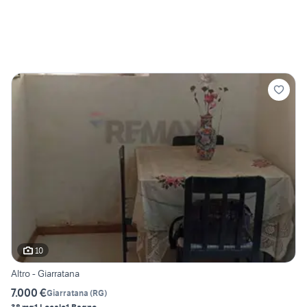
10
Altro - Giarratana
7.000 €
Giarratana
(
RG
)