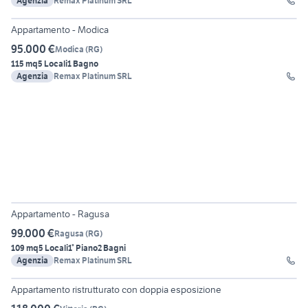
Agenzia
Remax Platinum SRL
22
Appartamento - Modica
95.000 €
Modica
(
RG
)
115 mq
5 Locali
1 Bagno
Agenzia
Remax Platinum SRL
25
Appartamento - Ragusa
99.000 €
Ragusa
(
RG
)
109 mq
5 Locali
1° Piano
2 Bagni
Agenzia
Remax Platinum SRL
13
Appartamento ristrutturato con doppia esposizione