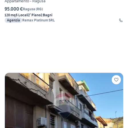
Appartamento - Ragusa
95.000 €
Ragusa
(
RG
)
120 mq
5 Locali
2° Piano
2 Bagni
Agenzia
Remax Platinum SRL