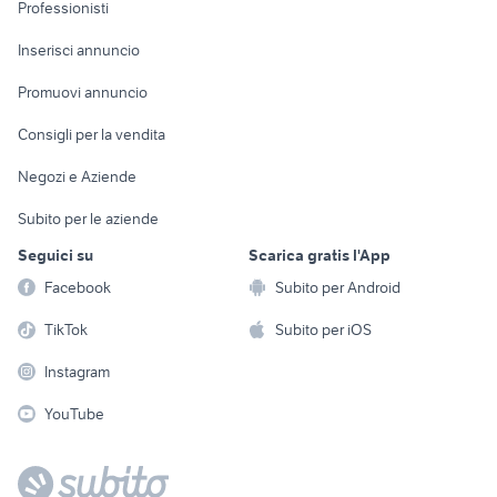
Informatica
Animali
Professionisti
Arredamento e
Console e
Accessori per
Casalinghi
Inserisci annuncio
Videogiochi
animali
Elettrodomestici
Promuovi annuncio
Audio/Video
Musica e Film
Giardino e Fai da te
Consigli per la vendita
Fotografia
Libri e Riviste
Abbigliamento e
Negozi e Aziende
Telefonia
Strumenti Musicali
Accessori
Subito per le aziende
Sports
Tutto per i bambini
Seguici su
Scarica gratis l'App
Biciclette
Facebook
Subito per Android
Collezionismo
TikTok
Subito per iOS
Instagram
YouTube