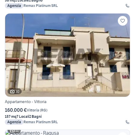
38 mq
1 Locale
1 Bagno
Agenzia
Remax Platinum SRL
30
Appartamento - Vittoria
160.000 €
Vittoria
(
RG
)
157 mq
7 Locali
2 Bagni
Agenzia
Remax Platinum SRL
11