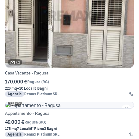
30
Casa Vacanze - Ragusa
170.000 €
Ragusa
(
RG
)
223 mq
+10 Locali
3 Bagni
Agenzia
Remax Platinum SRL
28
Appartamento - Ragusa
49.000 €
Ragusa
(
RG
)
175 mq
7 Locali
6° Piano
2 Bagni
Agenzia
Remax Platinum SRL