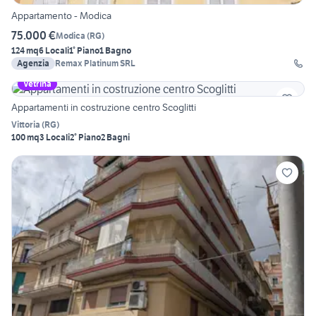
Appartamento - Modica
75.000 €
Modica
(
RG
)
124 mq
6 Locali
1° Piano
1 Bagno
Agenzia
Remax Platinum SRL
Vetrina
Appartamenti in costruzione centro Scoglitti
Vittoria
(
RG
)
100 mq
3 Locali
2° Piano
2 Bagni