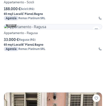
Appartamento - Scicli
188.000 €
Scicli
(
RG
)
65 mq
3 Locali
1° Piano
1 Bagno
Agenzia
Remax Platinum SRL
14
Appartamento - Ragusa
33.000 €
Ragusa
(
RG
)
65 mq
4 Locali
6° Piano
1 Bagno
Agenzia
Remax Platinum SRL