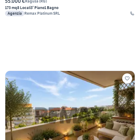
55.000 €
Ragusa
(
RG
)
173 mq
8 Locali
3° Piano
1 Bagno
Agenzia
Remax Platinum SRL