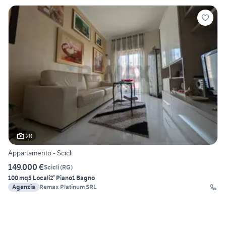
20
Appartamento - Scicli
149.000 €
Scicli
(
RG
)
100 mq
5 Locali
2° Piano
1 Bagno
Agenzia
Remax Platinum SRL