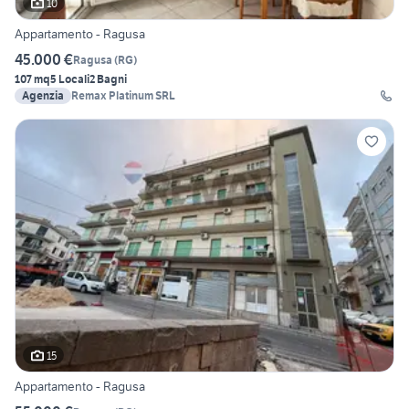
10
Appartamento - Ragusa
45.000 €
Ragusa
(
RG
)
107 mq
5 Locali
2 Bagni
Agenzia
Remax Platinum SRL
15
Appartamento - Ragusa