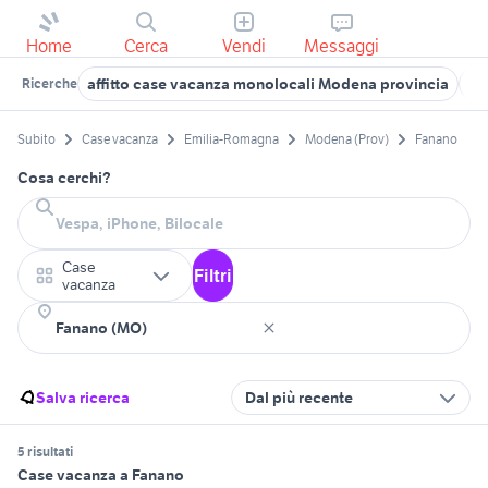
Home
Cerca
Vendi
Messaggi
affitto case vacanza monolocali Modena provincia
ca
Ricerche
Subito
Case vacanza
Emilia-Romagna
Modena (Prov)
Fanano
Cosa cerchi?
Case
Filtri
vacanza
Salva ricerca
Dal più recente
5 risultati
Case vacanza a Fanano