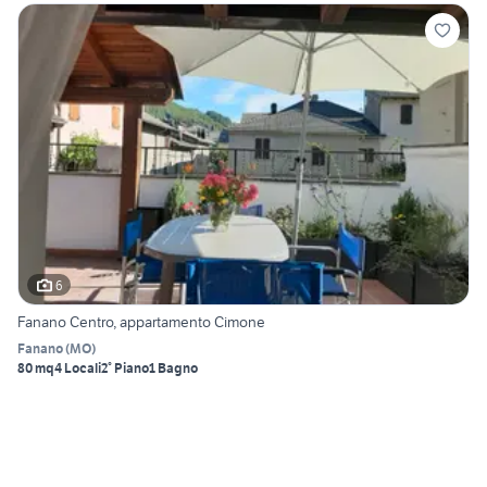
6
Fanano Centro, appartamento Cimone
Fanano
(
MO
)
80 mq
4 Locali
2° Piano
1 Bagno