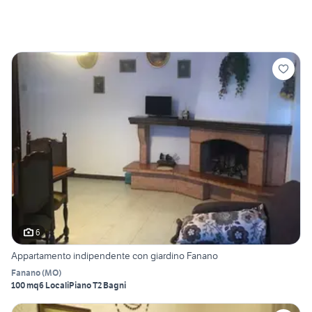
6
Appartamento indipendente con giardino Fanano
Fanano
(
MO
)
100 mq
6 Locali
Piano T
2 Bagni