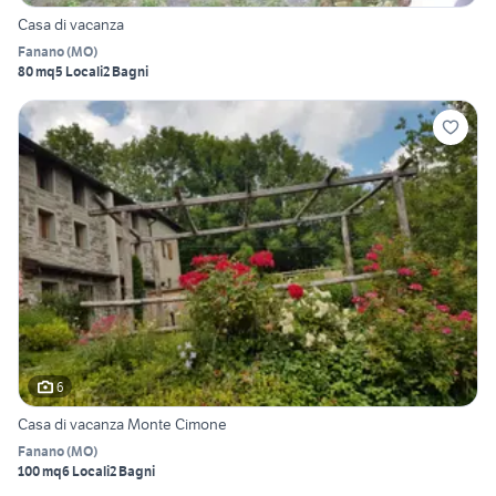
Casa di vacanza
Fanano
(
MO
)
80 mq
5 Locali
2 Bagni
6
Casa di vacanza Monte Cimone
Fanano
(
MO
)
100 mq
6 Locali
2 Bagni