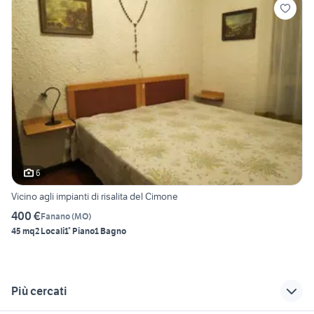
6
Vicino agli impianti di risalita del Cimone
400 €
Fanano
(
MO
)
45 mq
2 Locali
1° Piano
1 Bagno
Più cercati