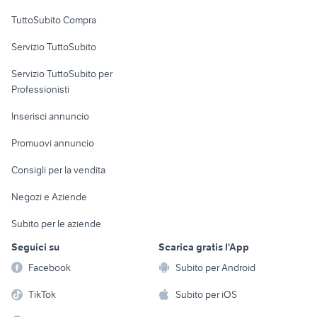
Uffici e Locali
TuttoSubito Compra
commerciali
Servizio TuttoSubito
elettronica
per la casa e la
sports e hobby
Servizio TuttoSubito per
persona
Informatica
Animali
Professionisti
Arredamento e
Console e
Accessori per
Casalinghi
Inserisci annuncio
Videogiochi
animali
Elettrodomestici
Promuovi annuncio
Audio/Video
Musica e Film
Giardino e Fai da te
Consigli per la vendita
Fotografia
Libri e Riviste
Abbigliamento e
Negozi e Aziende
Telefonia
Strumenti Musicali
Accessori
Subito per le aziende
Sports
Tutto per i bambini
Seguici su
Scarica gratis l'App
Biciclette
Facebook
Subito per Android
Collezionismo
TikTok
Subito per iOS