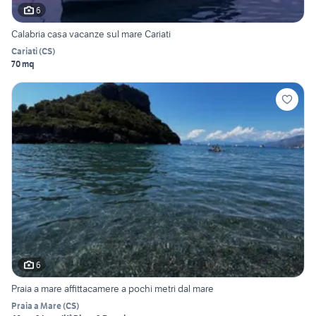
6
Calabria casa vacanze sul mare Cariati
Cariati
(
CS
)
70 mq
6
Praia a mare affittacamere a pochi metri dal mare
Praia a Mare
(
CS
)