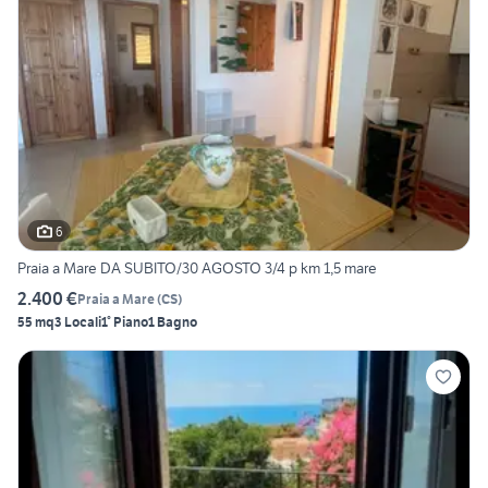
6
Praia a Mare DA SUBITO/30 AGOSTO 3/4 p km 1,5 mare
2.400 €
Praia a Mare
(
CS
)
55 mq
3 Locali
1° Piano
1 Bagno