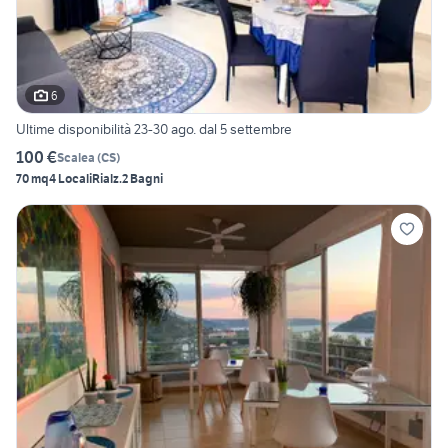
6
Ultime disponibilità 23-30 ago. dal 5 settembre
100 €
Scalea
(
CS
)
70 mq
4 Locali
Rialz.
2 Bagni