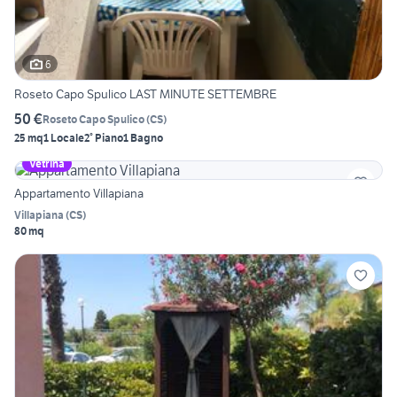
6
Roseto Capo Spulico LAST MINUTE SETTEMBRE
50 €
Roseto Capo Spulico
(
CS
)
25 mq
1 Locale
2° Piano
1 Bagno
Vetrina
Appartamento Villapiana
Villapiana
(
CS
)
80 mq