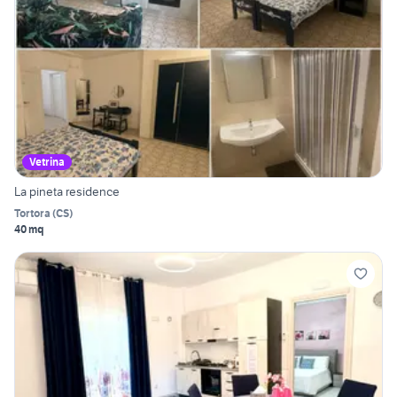
Vetrina
La pineta residence
Tortora
(
CS
)
40 mq