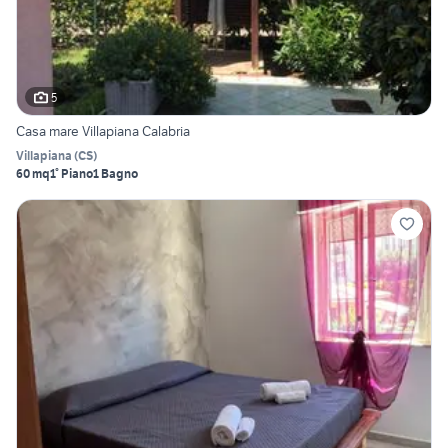
5
Casa mare Villapiana Calabria
Villapiana
(
CS
)
60 mq
1° Piano
1 Bagno