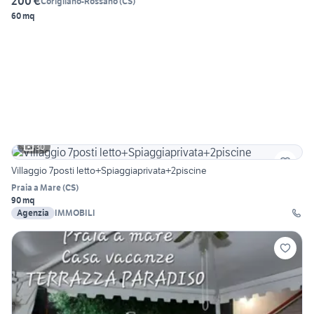
200 €
Corigliano-Rossano
(
CS
)
60 mq
30
Villaggio 7posti letto+Spiaggiaprivata+2piscine
Praia a Mare
(
CS
)
90 mq
Agenzia
IMMOBILI