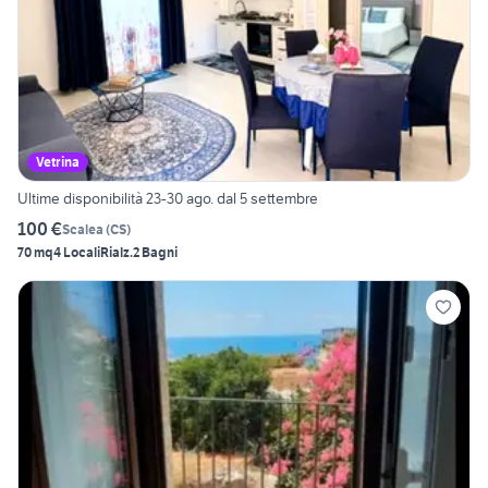
Vetrina
Ultime disponibilità 23-30 ago. dal 5 settembre
100 €
Scalea
(
CS
)
70 mq
4 Locali
Rialz.
2 Bagni