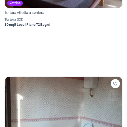
Vetrina
Tortora villetta a schiera
Tortora
(
CS
)
80 mq
5 Locali
Piano T
2 Bagni