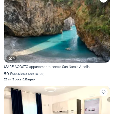
6
MARE AGOSTO appartamento centro San Nicola Arcella
50 €
San Nicola Arcella
(
CS
)
28 mq
2 Locali
1 Bagno