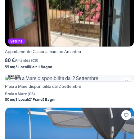
Vetrina
Appartamento Calabria mare ad Amantea
80 €
Amantea
(
CS
)
55 mq
3 Locali
Rialz.
1 Bagno
6
Praia a Mare disponibilità dal 2 Settembre
Praia a Mare
(
CS
)
80 mq
3 Locali
2° Piano
2 Bagni