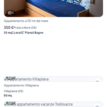
5
Appartamento a 50 mt dal mare
350 €
Praia a Mare
(
CS
)
35 mq
2 Locali
2° Piano
1 Bagno
6
Appartamento Villapiana
Villapiana
(
CS
)
80 mq
3