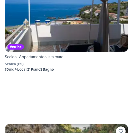
Vetrina
Scalea- Appartamento vista mare
Scalea
(
CS
)
70 mq
4 Locali
2° Piano
1 Bagno