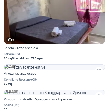
6
Tortora villetta a schiera
Tortora
(
CS
)
80 mq
5 Locali
Piano T
2 Bagni
6
Villetta vacanze estive
Corigliano-Rossano
(
CS
)
60 mq
30
Villaggio 7posti letto+Spiaggiaprivata+2piscine
Scalea
(
CS
)