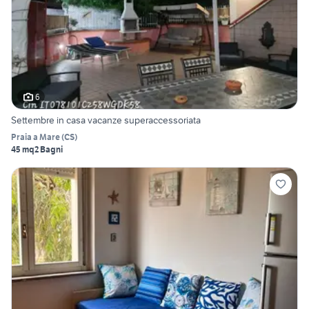
6
Settembre in casa vacanze superaccessoriata
Praia a Mare
(
CS
)
45 mq
2 Bagni