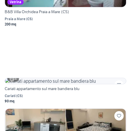
Vetrina
B&B Villa Orchidea Praia a Mare (CS)
Praia a Mare
(
CS
)
200 mq
6
Cariati appartamento sul mare bandiera blu
Cariati
(
CS
)
90 mq