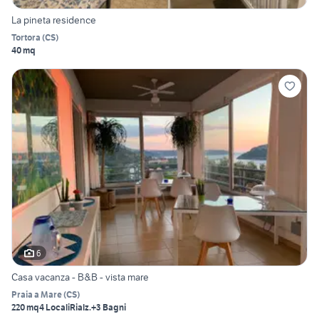
La pineta residence
Tortora
(
CS
)
40 mq
6
Casa vacanza - B&B - vista mare
Praia a Mare
(
CS
)
220 mq
4 Locali
Rialz.
+3 Bagni