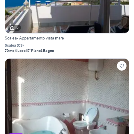
12
Scalea- Appartamento vista mare
Scalea
(
CS
)
70 mq
4 Locali
2° Piano
1 Bagno