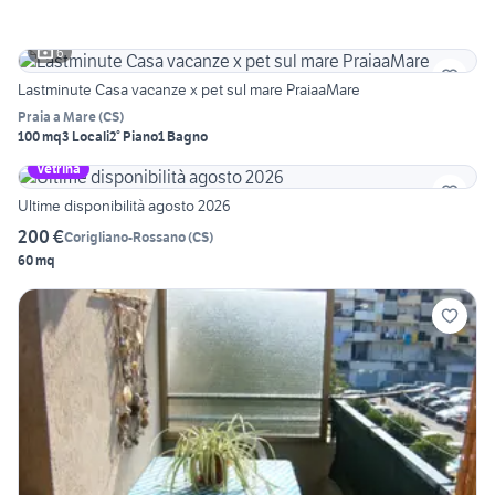
6
Lastminute Casa vacanze x pet sul mare PraiaaMare
Praia a Mare
(
CS
)
100 mq
3 Locali
2° Piano
1 Bagno
Vetrina
Ultime disponibilità agosto 2026
200 €
Corigliano-Rossano
(
CS
)
60 mq