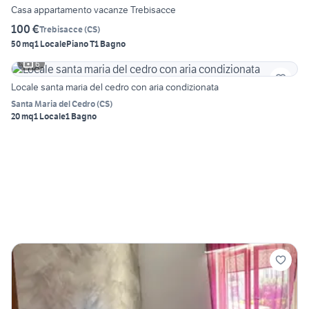
Casa appartamento vacanze Trebisacce
100 €
Trebisacce
(
CS
)
50 mq
1 Locale
Piano T
1 Bagno
6
Locale santa maria del cedro con aria condizionata
Santa Maria del Cedro
(
CS
)
20 mq
1 Locale
1 Bagno