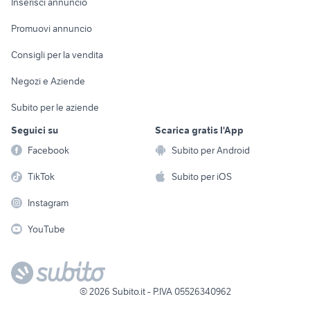
Casalinghi
Inserisci annuncio
Videogiochi
animali
Elettrodomestici
Promuovi annuncio
Audio/Video
Musica e Film
Giardino e Fai da te
Consigli per la vendita
Fotografia
Libri e Riviste
Abbigliamento e
Negozi e Aziende
Telefonia
Strumenti Musicali
Accessori
Subito per le aziende
Sports
Tutto per i bambini
Seguici su
Scarica gratis l'App
Biciclette
Facebook
Subito per Android
Collezionismo
TikTok
Subito per iOS
Instagram
YouTube
©
2026
Subito.it - P.IVA 05526340962