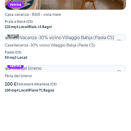
Vetrina
Casa vacanza - B&B - vista mare
Praia a Mare
(
CS
)
220 mq
4 Locali
Rialz.
+3 Bagni
6
CaseVacanza -30% vicino Villaggio Bahja (Paola CS)
Paola
(
CS
)
50 mq
3 Locali
Vetrina
Perla del tirreno
100 €
Falconara Albanese
(
CS
)
100 mq
4 Locali
Piano T
1 Bagno