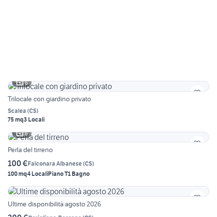
6
Trilocale con giardino privato
Scalea
(
CS
)
75 mq
3 Locali
6
Perla del tirreno
100 €
Falconara Albanese
(
CS
)
100 mq
4 Locali
Piano T
1 Bagno
Ultime disponibilità agosto 2026