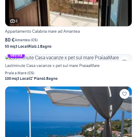
6
Appartamento Calabria mare ad Amantea
80 €
Amantea
(
CS
)
55 mq
3 Locali
Rialz.
1 Bagno
Vetrina
Lastminute Casa vacanze x pet sul mare PraiaaMare
Praia a Mare
(
CS
)
100 mq
3 Locali
2° Piano
1 Bagno