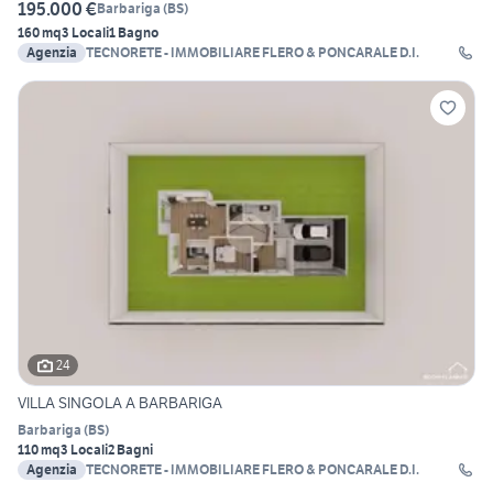
195.000 €
Barbariga
(
BS
)
160 mq
3 Locali
1 Bagno
Agenzia
TECNORETE - IMMOBILIARE FLERO & PONCARALE D.I.
24
VILLA SINGOLA A BARBARIGA
Barbariga
(
BS
)
110 mq
3 Locali
2 Bagni
Agenzia
TECNORETE - IMMOBILIARE FLERO & PONCARALE D.I.