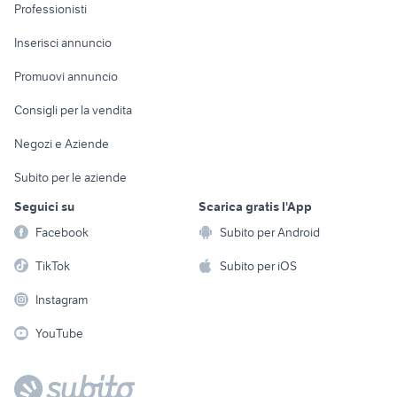
Informatica
Animali
Professionisti
Arredamento e
Console e
Accessori per
Casalinghi
Inserisci annuncio
Videogiochi
animali
Elettrodomestici
Promuovi annuncio
Audio/Video
Musica e Film
Giardino e Fai da te
Consigli per la vendita
Fotografia
Libri e Riviste
Abbigliamento e
Negozi e Aziende
Telefonia
Strumenti Musicali
Accessori
Subito per le aziende
Sports
Tutto per i bambini
Seguici su
Scarica gratis l'App
Biciclette
Facebook
Subito per Android
Collezionismo
TikTok
Subito per iOS
Instagram
YouTube