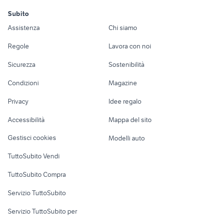
motori
immobili
lavoro e servizi
Stiviere
cremasco
case indipendenti in
appartamenti in vendita
Subito
case in vendita diano castello
ville in vendita gorla
vendita novi ligure
Auto
Appartamenti
Offerte di lavoro
ville in vendita
ospitaletto
Assistenza
Chi siamo
maggiore
angera
ville in vendita
vendita ville Agerola
affitto case vacanza laigueglia
Accessori Auto
Camere/Posti letto
Servizi
privato seveso
savigliano
ville in vendita
Regole
Lavora con noi
vendita immobili meridiana
italia 90 biciclette
besnate
case in vendita
casa indipendente
Moto e Scooter
Ville singole e a
Candidati in cerca di
sacs in campania
Sicurezza
Sostenibilità
bmw La Spezia
camponogara
quartucciu
schiera
lavoro
privato bollate
Accessori Moto
modellini hot wheels
ville in vendita a fondi
villette in vendita a
vendita ville
villa in vendita arese
Condizioni
Magazine
Terreni e rustici
Attrezzature di
carini
Cadelbosco di Sopra
vendita ville Pegognaga
vendita ville indipendente Carini
Nautica
lavoro
Privacy
Idee regalo
villette in vendita
Garage e box
vendita ville indipendente San
Caravan e Camper
vendita ville Vescovana
poetto cagliari
Giovanni al Natisone
Accessibilità
Mappa del sito
Loft, mansarde e
Veicoli commerciali
ville in vendita finale ligure
case in vendita a rive d'arcano
altro
Gestisci cookies
Modelli auto
Case vacanza
TuttoSubito Vendi
Uffici e Locali
TuttoSubito Compra
commerciali
Servizio TuttoSubito
elettronica
per la casa e la
sports e hobby
Servizio TuttoSubito per
persona