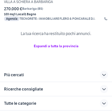
VILLA A SCHIERA A BARBARIGA
270.000 €
Barbariga
(
BS
)
103 mq
3 Locali
1 Bagno
Agenzia
TECNORETE - IMMOBILIARE FLERO & PONCARALE D.I.
La tua ricerca ha restituito pochi annunci.
Espandi a tutta la provincia
Più cercati
Correlati
Richerche simili
Suggerimenti
Ricerche consigliate
vendita ville busto
privato cremona e
casa indipendente
arsizio Lombardia
provincia
grosseto
case singole in vendita a
ville in vendita roveredo in piano
Tutte le categorie
castelfidardo
privato calolziocorte
vendita ville
ville in vendita riviera
Castiglione delle
romagnola
ville in vendita tagliacozzo
vendita ville Povegliano
giardino trescore