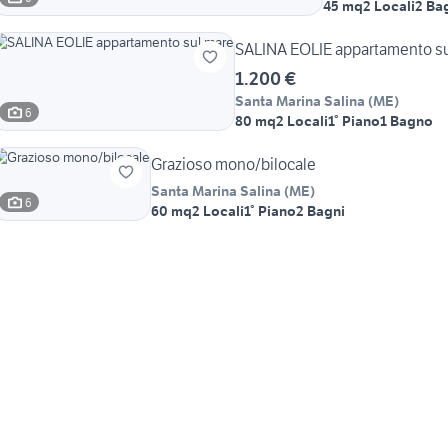
45 mq
2 Locali
2 Ba
SALINA EOLIE appartamento s
1.200 €
Santa Marina Salina
(
ME
)
6
80 mq
2 Locali
1° Piano
1 Bagno
Grazioso mono/bilocale
Santa Marina Salina
(
ME
)
6
60 mq
2 Locali
1° Piano
2 Bagni