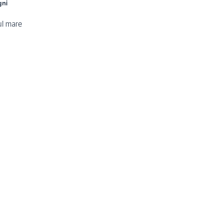
gni
ul mare