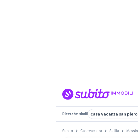
casa vacanza san piero 
Ricerche
simili
Subito
Case vacanza
Sicilia
Messin