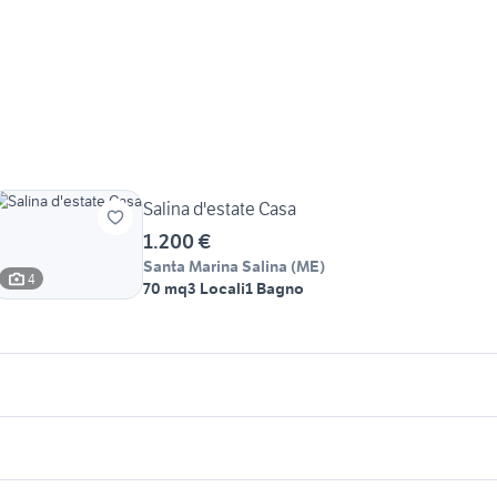
Salina d'estate Casa
1.200 €
Santa Marina Salina
(
ME
)
4
70 mq
3 Locali
1 Bagno
icherche simili
Suggerimenti
errasini sicilia
casa vacanza termini imerese
anza san benedetto
appartamenti madonna di
asa vacanze sicilia privati
canneto