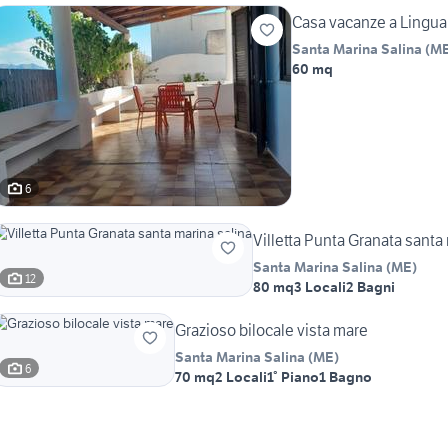
Casa vacanze a Lingua (
Santa Marina Salina
(
M
60 mq
6
Villetta Punta Granata santa
Santa Marina Salina
(
ME
)
12
80 mq
3 Locali
2 Bagni
Grazioso bilocale vista mare
Santa Marina Salina
(
ME
)
6
70 mq
2 Locali
1° Piano
1 Bagno