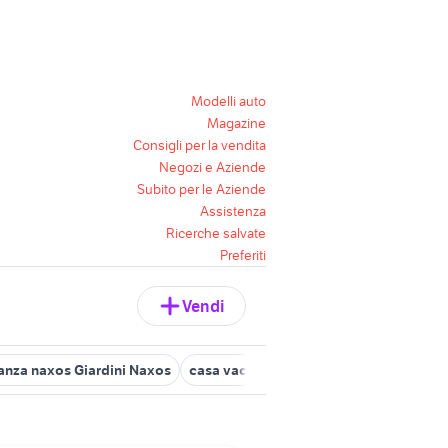
Modelli auto
Magazine
Consigli per la vendita
Negozi e Aziende
Subito per le Aziende
Assistenza
Ricerche salvate
Preferiti
Vendi
canza naxos Giardini Naxos
casa vacanza forza dagro
casa vacan