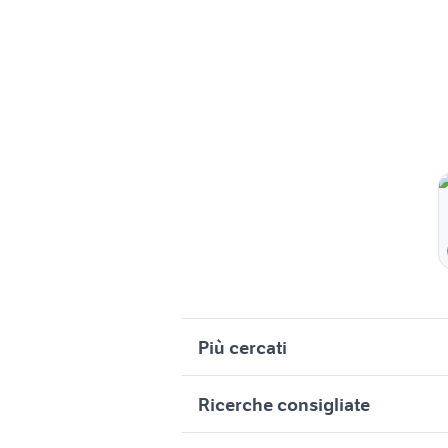
Più cercati
Correlati
R
Ricerche consigliate
casa vacanza sant'angelo di brolo
t
casa vac
affitto case vacanza torre faro
c