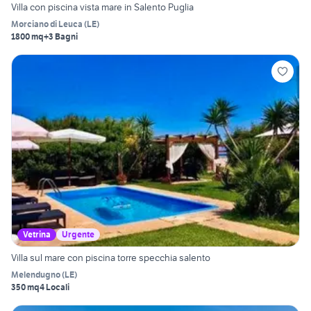
Villa con piscina vista mare in Salento Puglia
Morciano di Leuca
(
LE
)
1800 mq
+3 Bagni
Vetrina
Urgente
Villa sul mare con piscina torre specchia salento
Melendugno
(
LE
)
350 mq
4 Locali