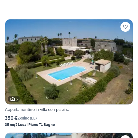
6
Appartamentino in villa con piscina
350 €
Zollino
(
LE
)
35 mq
2 Locali
Piano T
1 Bagno