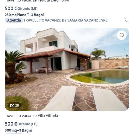
Travellito vacanze Tenuta Degli Ulivi
500 €
Otranto
(
LE
)
250 mq
Piano T
+3 Bagni
Agenzia
TRAVELLITO VACANZE BY SAMARIA VACANZE SRL
29
Travellito vacanze Villa Vittoria
500 €
Otranto
(
LE
)
300 mq
+3 Bagni