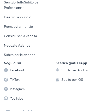
Servizio TuttoSubito per
persona
Informatica
Animali
Professionisti
Arredamento e
Console e
Accessori per
Casalinghi
Inserisci annuncio
Videogiochi
animali
Elettrodomestici
Promuovi annuncio
Audio/Video
Musica e Film
Giardino e Fai da te
Consigli per la vendita
Fotografia
Libri e Riviste
Abbigliamento e
Negozi e Aziende
Telefonia
Strumenti Musicali
Accessori
Subito per le aziende
Sports
Tutto per i bambini
Seguici su
Scarica gratis l'App
Biciclette
Facebook
Subito per Android
Collezionismo
TikTok
Subito per iOS
Instagram
YouTube