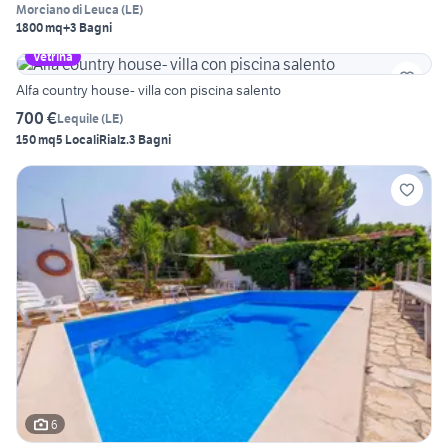
Morciano di Leuca
(
LE
)
1800 mq
+3 Bagni
Vetrina
Alfa country house- villa con piscina salento
700 €
Lequile
(
LE
)
150 mq
5 Locali
Rialz.
3 Bagni
6