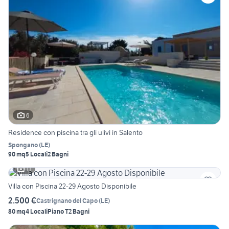
6
Residence con piscina tra gli ulivi in Salento
Spongano
(
LE
)
90 mq
5 Locali
2 Bagni
11
Villa con Piscina 22-29 Agosto Disponibile
2.500 €
Castrignano del Capo
(
LE
)
80 mq
4 Locali
Piano T
2 Bagni