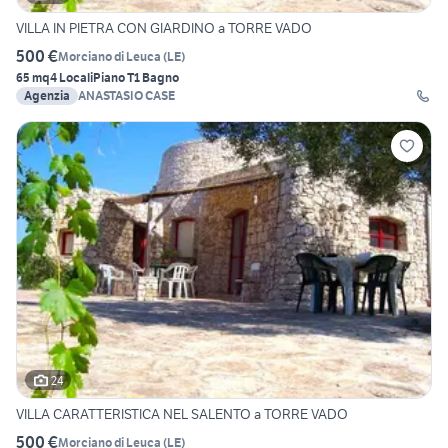
VILLA IN PIETRA CON GIARDINO a TORRE VADO
500 €
Morciano di Leuca
(
LE
)
65 mq
4 Locali
Piano T
1 Bagno
Agenzia
ANASTASIO CASE
24
VILLA CARATTERISTICA NEL SALENTO a TORRE VADO
500 €
Morciano di Leuca
(
LE
)