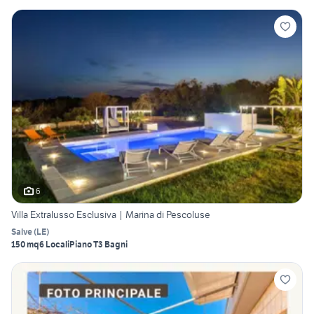
6
Villa Extralusso Esclusiva | Marina di Pescoluse
Salve
(
LE
)
150 mq
6 Locali
Piano T
3 Bagni