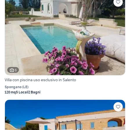
6
Villa con piscina uso esclusivo in Salento
Spongano
(
LE
)
120 mq
5 Locali
2 Bagni