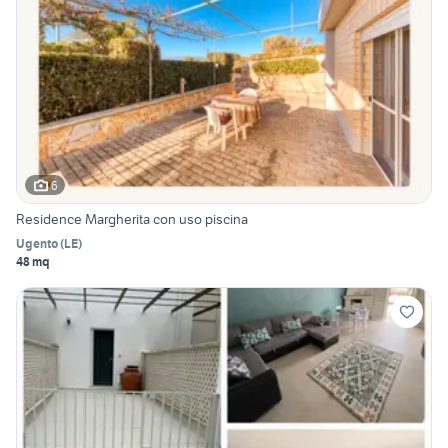
6
Residence Margherita con uso piscina
Ugento
(
LE
)
48 mq