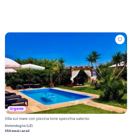
Urgente
Villa sul mare con piscina torre specchia salento
Melendugno
(
LE
)
350 mq
4 Locali