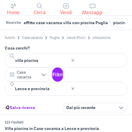
Home
Cerca
Vendi
Messaggi
affitto case vacanza villa con piscina Puglia
piscine t
Ricerche
Subito
Case vacanza
Puglia
Lecce (Prov)
villa piscina
Cosa cerchi?
Case
Filtri
vacanza
Salva ricerca
Dal più recente
113 risultati
Villa piscina in Case vacanza a Lecce e provincia