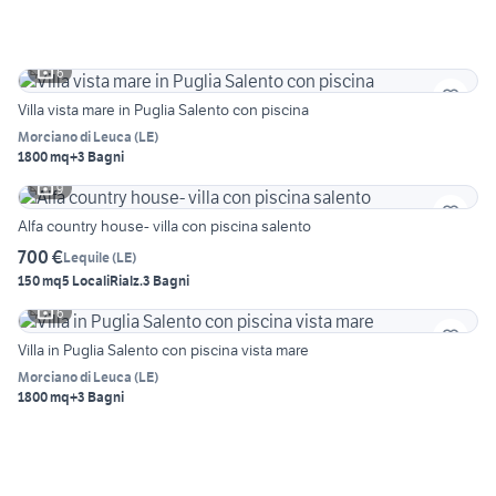
6
Villa vista mare in Puglia Salento con piscina
Morciano di Leuca
(
LE
)
1800 mq
+3 Bagni
9
Alfa country house- villa con piscina salento
700 €
Lequile
(
LE
)
150 mq
5 Locali
Rialz.
3 Bagni
6
Villa in Puglia Salento con piscina vista mare
Morciano di Leuca
(
LE
)
1800 mq
+3 Bagni