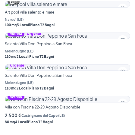
6
Art pool villa salento e mare
Nardo'
(
LE
)
100 mq
5 Locali
Piano T
2 Bagni
Vetrina
Urgente
Salento Villa Don Peppino a San Foca
Melendugno
(
LE
)
110 mq
2 Locali
Piano T
2 Bagni
Urgente
Salento Villa Don Peppino a San Foca
Melendugno
(
LE
)
110 mq
2 Locali
Piano T
2 Bagni
Vetrina
Villa con Piscina 22-29 Agosto Disponibile
2.500 €
Castrignano del Capo
(
LE
)
80 mq
4 Locali
Piano T
2 Bagni