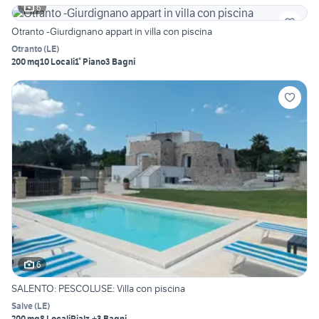
6
Otranto -Giurdignano appart in villa con piscina
Otranto
(
LE
)
200 mq
10 Locali
1° Piano
3 Bagni
6
SALENTO: PESCOLUSE: Villa con piscina
Salve
(
LE
)
200 mq
8 Locali
Rialz.
+3 Bagni