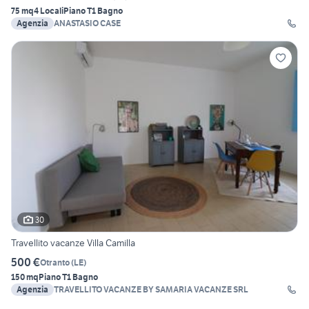
75 mq
4 Locali
Piano T
1 Bagno
Agenzia
ANASTASIO CASE
30
Travellito vacanze Villa Camilla
500 €
Otranto
(
LE
)
150 mq
Piano T
1 Bagno
Agenzia
TRAVELLITO VACANZE BY SAMARIA VACANZE SRL