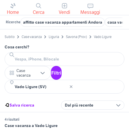
Home
Cerca
Vendi
Messaggi
affitto case vacanza appartamenti Andora
casa vacan
Ricerche
Subito
Case vacanza
Liguria
Savona (Prov)
Vado Ligure
Cosa cerchi?
Case
Filtri
vacanza
Salva ricerca
Dal più recente
4 risultati
Case vacanza a Vado Ligure