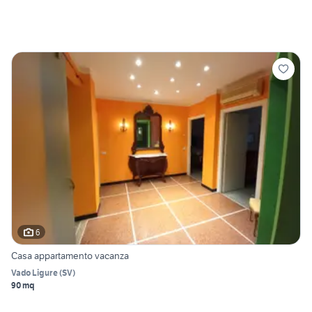
6
Casa appartamento vacanza
Vado Ligure
(
SV
)
90 mq