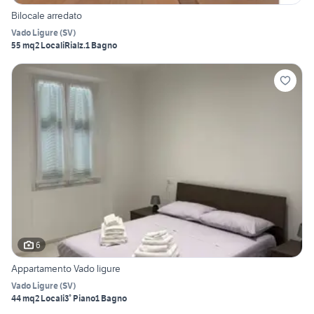
Bilocale arredato
Vado Ligure
(
SV
)
55 mq
2 Locali
Rialz.
1 Bagno
6
Appartamento Vado ligure
Vado Ligure
(
SV
)
44 mq
2 Locali
3° Piano
1 Bagno