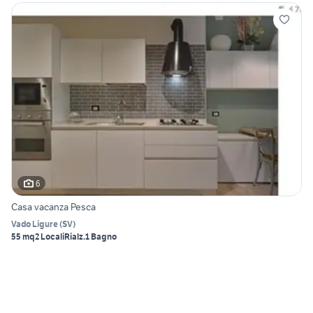
6
Casa vacanza Pesca
Vado Ligure
(
SV
)
55 mq
2 Locali
Rialz.
1 Bagno