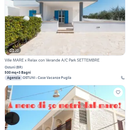
20
Ville MARE x Relax con Verande A/C Park SETTEMBRE
Ostuni
(
BR
)
500 mq
+3 Bagni
Agenzia
OSTUNI - Case Vacanze Puglia