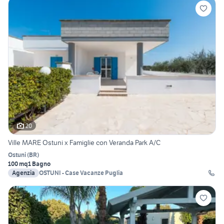
20
Ville MARE Ostuni x Famiglie con Veranda Park A/C
Ostuni
(
BR
)
100 mq
1 Bagno
Agenzia
OSTUNI - Case Vacanze Puglia