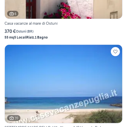
6
Casa vacanze al mare di Ostuni
370 €
Ostuni
(
BR
)
55 mq
5 Locali
Rialz.
1 Bagno
20