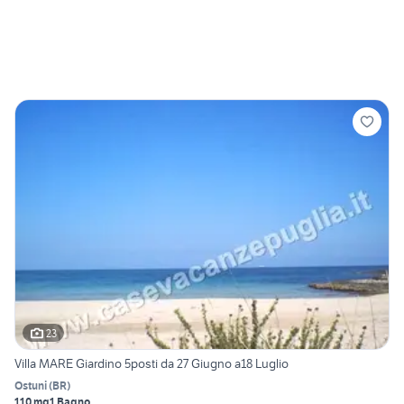
23
Villa MARE Giardino 5posti da 27 Giugno a18 Luglio
Ostuni
(
BR
)
110 mq
1 Bagno