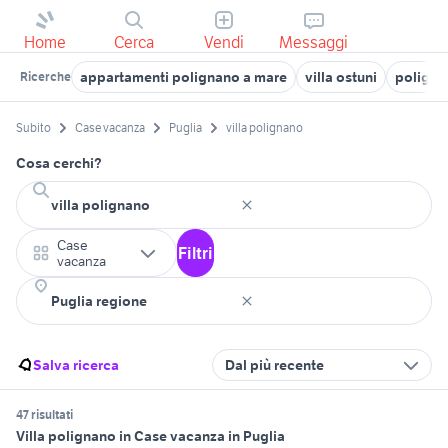
Home
Cerca
Vendi
Messaggi
appartamenti polignano a mare
villa ostuni
poligna
Ricerche
Subito
Case vacanza
Puglia
villa polignano
Cosa cerchi?
Case
Filtri
vacanza
Salva ricerca
Dal più recente
47 risultati
Villa polignano in Case vacanza in Puglia