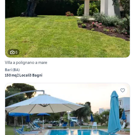
6
Villa a polignano a mare
Bari
(
BA
)
150 mq
2 Locali
3 Bagni