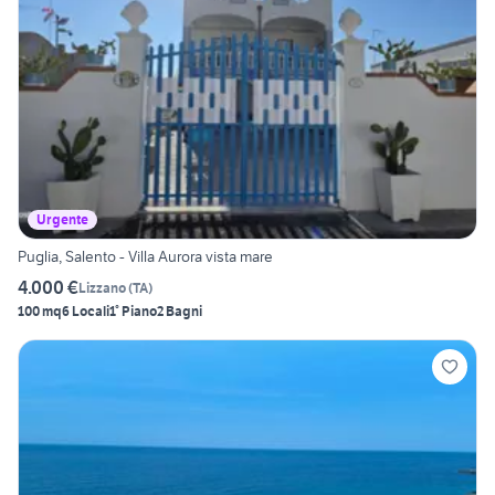
Urgente
Puglia, Salento - Villa Aurora vista mare
4.000 €
Lizzano
(
TA
)
100 mq
6 Locali
1° Piano
2 Bagni