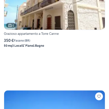
6
Grazioso appartamento a Torre Canne
350 €
Fasano
(
BR
)
50 mq
3 Locali
1° Piano
1 Bagno