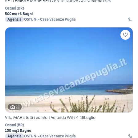
SETTEMBRE MARE BELLO: Ville Nuove A/C Veranda Park
Ostuni
(
BR
)
500 mq
+3 Bagni
Agenzia
OSTUNI - Case Vacanze Puglia
22
Villa MARE tutti i comfort Veranda WiFi 4-18Luglio
Ostuni
(
BR
)
100 mq
1 Bagno
Agenzia
OSTUNI - Case Vacanze Puglia