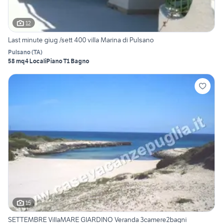
12
Last minute giug /sett 400 villa Marina di Pulsano
Pulsano
(
TA
)
58 mq
4 Locali
Piano T
1 Bagno
15
SETTEMBRE VillaMARE GIARDINO Veranda 3camere2bagni