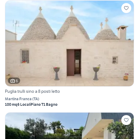
6
Puglia trulli sino a 8 posti letto
Martina Franca
(
TA
)
100 mq
6 Locali
Piano T
1 Bagno