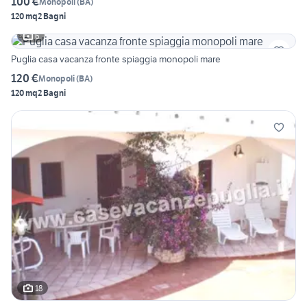
100 €
Monopoli
(
BA
)
120 mq
2 Bagni
6
Puglia casa vacanza fronte spiaggia monopoli mare
120 €
Monopoli
(
BA
)
120 mq
2 Bagni
18