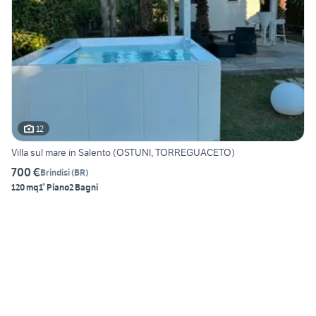
12
Villa sul mare in Salento (OSTUNI, TORREGUACETO)
700 €
Brindisi
(
BR
)
120 mq
1° Piano
2 Bagni