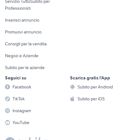
Servizio TuttoSubito per
persona
Informatica
Animali
Professionisti
Arredamento e
Console e
Accessori per
Casalinghi
Inserisci annuncio
Videogiochi
animali
Elettrodomestici
Promuovi annuncio
Audio/Video
Musica e Film
Giardino e Fai da te
Consigli per la vendita
Fotografia
Libri e Riviste
Abbigliamento e
Negozi e Aziende
Telefonia
Strumenti Musicali
Accessori
Subito per le aziende
Sports
Tutto per i bambini
Seguici su
Scarica gratis l'App
Biciclette
Facebook
Subito per Android
Collezionismo
TikTok
Subito per iOS
Instagram
YouTube