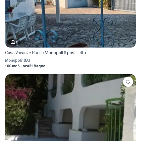
6
Casa Vacanze Puglia Monopoli 8 posti letto
Monopoli
(
BA
)
100 mq
3 Locali
1 Bagno