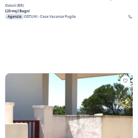
Ostuni
(
BR
)
120 mq
2 Bagni
Agenzia
OSTUNI - Case Vacanze Puglia