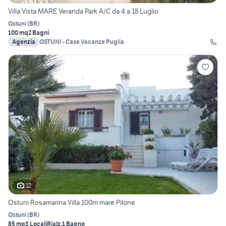
Villa Vista MARE Veranda Park A/C da 4 a 18 Luglio
Ostuni
(
BR
)
100 mq
2 Bagni
Agenzia
OSTUNI - Case Vacanze Puglia
12
Ostuni Rosamarina Villa 100m mare Pilone
Ostuni
(
BR
)
85 mq
3 Locali
Rialz.
1 Bagno