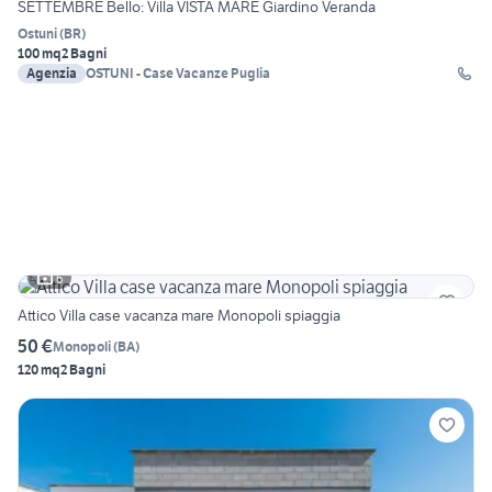
SETTEMBRE Bello: Villa VISTA MARE Giardino Veranda
Ostuni
(
BR
)
100 mq
2 Bagni
Agenzia
OSTUNI - Case Vacanze Puglia
6
Attico Villa case vacanza mare Monopoli spiaggia
50 €
Monopoli
(
BA
)
120 mq
2 Bagni