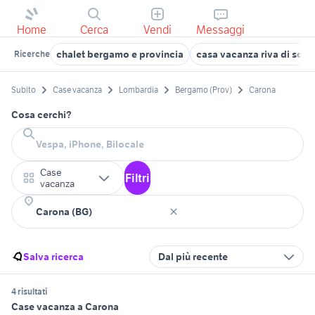
Home
Cerca
Vendi
Messaggi
chalet bergamo e provincia
casa vacanza riva di solt
Ricerche
Subito
Case vacanza
Lombardia
Bergamo (Prov)
Carona
Cosa cerchi?
Case
Filtri
vacanza
Salva ricerca
Dal più recente
4 risultati
Case vacanza a Carona