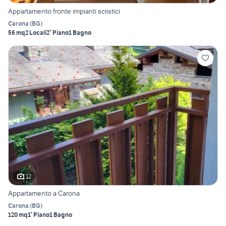
Appartamento fronte impianti sciistici
Carona
(
BG
)
56 mq
2 Locali
2° Piano
1 Bagno
12
Appartamento a Carona
Carona
(
BG
)
120 mq
1° Piano
1 Bagno