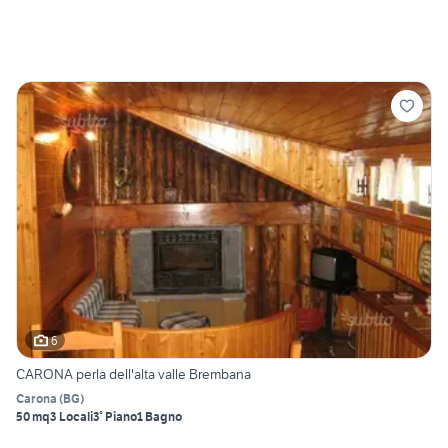
6
CARONA perla dell'alta valle Brembana
Carona
(
BG
)
50 mq
3 Locali
3° Piano
1 Bagno