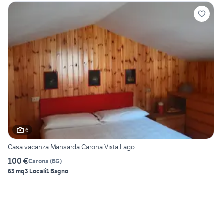
6
Casa vacanza Mansarda Carona Vista Lago
100 €
Carona
(
BG
)
63 mq
3 Locali
1 Bagno